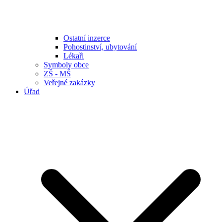
Ostatní inzerce
Pohostinství, ubytování
Lékaři
Symboly obce
ZŠ - MŠ
Veřejné zakázky
Úřad