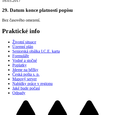
16.03.2017
29. Datum konce platnosti popisu
Bez časového omezení.
Praktické info
Životní situace
Územní plán
Seniorská obálka I.C.E. karta
Formuláře
Vodné a stočné
Poplatky
Jdeme na běžky
Česká pošta s. p.
Mapový server
Nabídky práce v regionu
Jaké bude počasí
Odpady