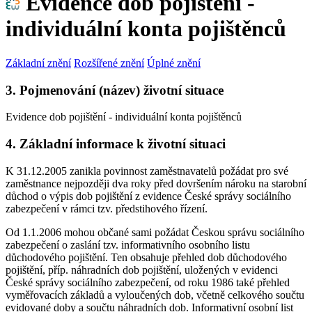
Evidence dob pojištění -
individuální konta pojištěnců
Základní znění
Rozšířené znění
Úplné znění
3. Pojmenování (název) životní situace
Evidence dob pojištění - individuální konta pojištěnců
4. Základní informace k životní situaci
K 31.12.2005 zanikla povinnost zaměstnavatelů požádat pro své
zaměstnance nejpozději dva roky před dovršením nároku na starobní
důchod o výpis dob pojištění z evidence České správy sociálního
zabezpečení v rámci tzv. předstihového řízení.
Od 1.1.2006 mohou občané sami požádat Českou správu sociálního
zabezpečení o zaslání tzv. informativního osobního listu
důchodového pojištění. Ten obsahuje přehled dob důchodového
pojištění, příp. náhradních dob pojištění, uložených v evidenci
České správy sociálního zabezpečení, od roku 1986 také přehled
vyměřovacích základů a vyloučených dob, včetně celkového součtu
evidované doby a součtu náhradních dob. Informativní osobní list