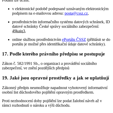
Podání lze učinit:
v elektronické podobě podepsané uznávaným elektronickým
podpisem na e-mailovou adresu:
posta@cssz.cz
,
prostřednictvím informačního systému datových schránek, ID
datové schránky České správy sociálního zabezpečení:
49kaiq3
,
online službou prostřednictvím
ePortálu ČSSZ
(přihlásit se do
portálu je možné přes identifikační údaje datové schránky).
17. Podle kterého právního předpisu se postupuje
Zákon č. 582/1991 Sb., o organizaci a provádění sociálního
zabezpečení, ve znění pozdějších předpisů
19. Jaké jsou opravné prostředky a jak se uplatňují
Zákonný předpis neumožňuje napadnout vyhotovený informativní
osobní list důchodového pojištění opravným prostředkem.
Proti nezhodnocení doby pojištění lze podat žalobní návrh až v
rámci rozhodnutí o nároku a výši důchodu.