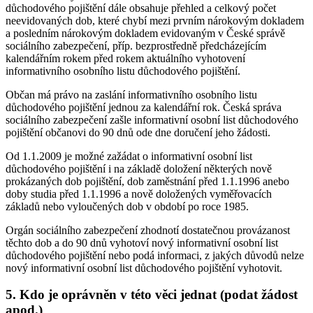
důchodového pojištění dále obsahuje přehled a celkový počet
neevidovaných dob, které chybí mezi prvním nárokovým dokladem
a posledním nárokovým dokladem evidovaným v České správě
sociálního zabezpečení, příp. bezprostředně předcházejícím
kalendářním rokem před rokem aktuálního vyhotovení
informativního osobního listu důchodového pojištění.
Občan má právo na zaslání informativního osobního listu
důchodového pojištění jednou za kalendářní rok. Česká správa
sociálního zabezpečení zašle informativní osobní list důchodového
pojištění občanovi do 90 dnů ode dne doručení jeho žádosti.
Od 1.1.2009 je možné zažádat o informativní osobní list
důchodového pojištění i na základě doložení některých nově
prokázaných dob pojištění, dob zaměstnání před 1.1.1996 anebo
doby studia před 1.1.1996 a nově doložených vyměřovacích
základů nebo vyloučených dob v období po roce 1985.
Orgán sociálního zabezpečení zhodnotí dostatečnou provázanost
těchto dob a do 90 dnů vyhotoví nový informativní osobní list
důchodového pojištění nebo podá informaci, z jakých důvodů nelze
nový informativní osobní list důchodového pojištění vyhotovit.
5. Kdo je oprávněn v této věci jednat (podat žádost
apod.)