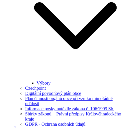
Výbory
Czechpoint
Digitální povodňový plán obce
Plán činnosti orgánů obce při vzniku mimořádné
události
Informace poskytnuté dle zákona č. 106⁄1999 Sb.
Sbírky zákonů + Právní předpisy Královéhradeckého
kraje
GDPR - Ochrana osobních údajů