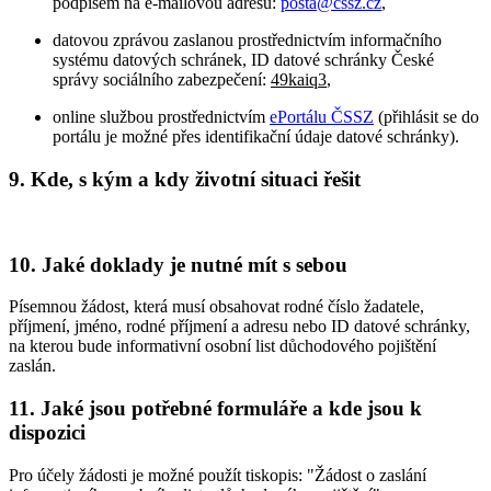
podpisem na e-mailovou adresu:
posta@cssz.cz
,
datovou zprávou zaslanou prostřednictvím informačního
systému datových schránek, ID datové schránky České
správy sociálního zabezpečení:
49kaiq3
,
online službou prostřednictvím
ePortálu ČSSZ
(přihlásit se do
portálu je možné přes identifikační údaje datové schránky).
9. Kde, s kým a kdy životní situaci řešit
10. Jaké doklady je nutné mít s sebou
Písemnou žádost, která musí obsahovat rodné číslo žadatele,
příjmení, jméno, rodné příjmení a adresu nebo ID datové schránky,
na kterou bude informativní osobní list důchodového pojištění
zaslán.
11. Jaké jsou potřebné formuláře a kde jsou k
dispozici
Pro účely žádosti je možné použít tiskopis: "Žádost o zaslání