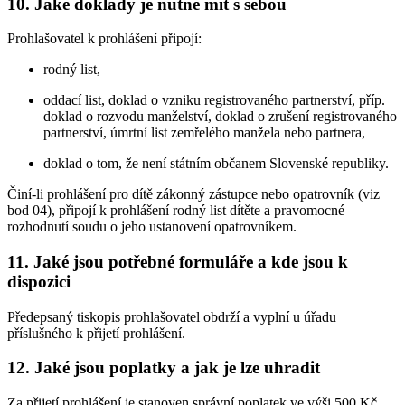
10. Jaké doklady je nutné mít s sebou
Prohlašovatel k prohlášení připojí:
rodný list,
oddací list, doklad o vzniku registrovaného partnerství, příp.
doklad o rozvodu manželství, doklad o zrušení registrovaného
partnerství, úmrtní list zemřelého manžela nebo partnera,
doklad o tom, že není státním občanem Slovenské republiky.
Činí-li prohlášení pro dítě zákonný zástupce nebo opatrovník (viz
bod 04), připojí k prohlášení rodný list dítěte a pravomocné
rozhodnutí soudu o jeho ustanovení opatrovníkem.
11. Jaké jsou potřebné formuláře a kde jsou k
dispozici
Předepsaný tiskopis prohlašovatel obdrží a vyplní u úřadu
příslušného k přijetí prohlášení.
12. Jaké jsou poplatky a jak je lze uhradit
Za přijetí prohlášení je stanoven správní poplatek ve výši 500 Kč.