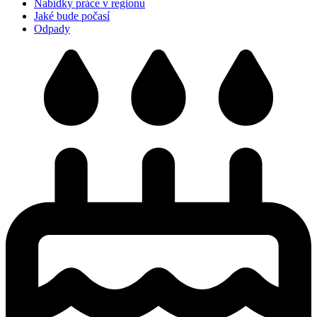
Nabídky práce v regionu
Jaké bude počasí
Odpady