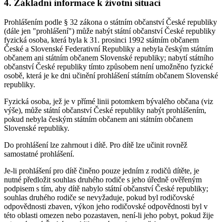
4. Základní informace k životní situaci
Prohlášením podle § 32 zákona o státním občanství České republiky
(dále jen "prohlášení") může nabýt státní občanství České republiky
fyzická osoba, která byla k 31. prosinci 1992 státním občanem
České a Slovenské Federativní Republiky a nebyla českým státním
občanem ani státním občanem Slovenské republiky; nabytí státního
občanství České republiky tímto způsobem není umožněno fyzické
osobě, která je ke dni učinění prohlášení státním občanem Slovenské
republiky.
Fyzická osoba, jež je v přímé linii potomkem bývalého občana (viz
výše), může státní občanství České republiky nabýt prohlášením,
pokud nebyla českým státním občanem ani státním občanem
Slovenské republiky.
Do prohlášení lze zahrnout i dítě. Pro dítě lze učinit rovněž
samostatné prohlášení.
Je-li prohlášení pro dítě činěno pouze jedním z rodičů dítěte, je
nutné předložit souhlas druhého rodiče s jeho úředně ověřeným
podpisem s tím, aby dítě nabylo státní občanství České republiky;
souhlas druhého rodiče se nevyžaduje, pokud byl rodičovské
odpovědnosti zbaven, výkon jeho rodičovské odpovědnosti byl v
této oblasti omezen nebo pozastaven, není-li jeho pobyt, pokud žije