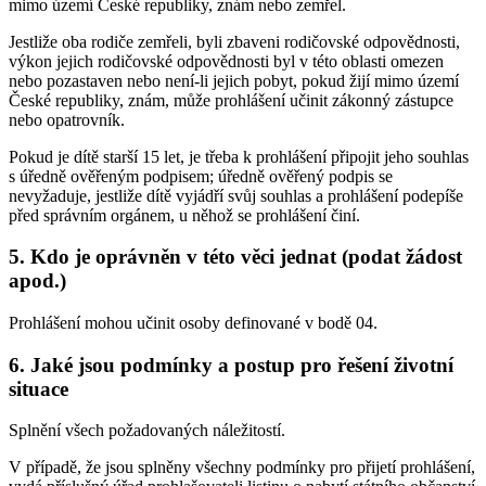
mimo území České republiky, znám nebo zemřel.
Jestliže oba rodiče zemřeli, byli zbaveni rodičovské odpovědnosti,
výkon jejich rodičovské odpovědnosti byl v této oblasti omezen
nebo pozastaven nebo není-li jejich pobyt, pokud žijí mimo území
České republiky, znám, může prohlášení učinit zákonný zástupce
nebo opatrovník.
Pokud je dítě starší 15 let, je třeba k prohlášení připojit jeho souhlas
s úředně ověřeným podpisem; úředně ověřený podpis se
nevyžaduje, jestliže dítě vyjádří svůj souhlas a prohlášení podepíše
před správním orgánem, u něhož se prohlášení činí.
5. Kdo je oprávněn v této věci jednat (podat žádost
apod.)
Prohlášení mohou učinit osoby definované v bodě 04.
6. Jaké jsou podmínky a postup pro řešení životní
situace
Splnění všech požadovaných náležitostí.
V případě, že jsou splněny všechny podmínky pro přijetí prohlášení,