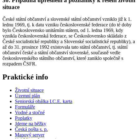
30. Případná upřesnění a poznámky k řešení životní
situace
České státní občanství a slovenské státní občanství vzniklo již k 1.
lednu 1969, tj. k datu vzniku československé federace (do té doby
bylo Československo unitárním státem, od 1. ledna 1969, kdy
vznikla československá federace, se Československo skládalo z
České socialistické republiky a Slovenské socialistické republiky), a
až do 31. prosince 1992 existovala tato státní občanství, tj. státní
občanství české a státní občanství slovenské, současně vedle
československého státního občanství, které zaniklo společně s
rozpadem ČSFR.
Praktické info
Životní situace
Územní plán
Seniorská obálka I.C.E. karta
Formuláře
Vodné a stočné
Poplatky
Jdeme na běžky
Česká pošta s. p.
Mapový server