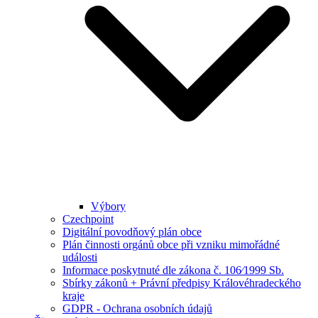
Výbory
Czechpoint
Digitální povodňový plán obce
Plán činnosti orgánů obce při vzniku mimořádné
události
Informace poskytnuté dle zákona č. 106⁄1999 Sb.
Sbírky zákonů + Právní předpisy Královéhradeckého
kraje
GDPR - Ochrana osobních údajů