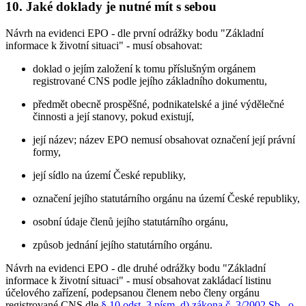
10. Jaké doklady je nutné mít s sebou
Návrh na evidenci EPO - dle první odrážky bodu "Základní
informace k životní situaci" - musí obsahovat:
doklad o jejím založení k tomu příslušným orgánem
registrované CNS podle jejího základního dokumentu,
předmět obecně prospěšné, podnikatelské a jiné výdělečné
činnosti a její stanovy, pokud existují,
její název; název EPO nemusí obsahovat označení její právní
formy,
její sídlo na území České republiky,
označení jejího statutárního orgánu na území České republiky,
osobní údaje členů jejího statutárního orgánu,
způsob jednání jejího statutárního orgánu.
Návrh na evidenci EPO - dle druhé odrážky bodu "Základní
informace k životní situaci" - musí obsahovat zakládací listinu
účelového zařízení, podepsanou členem nebo členy orgánu
registrované CNS dle
§ 10 odst. 3 písm. d) zákona č. 3/2002 Sb., o