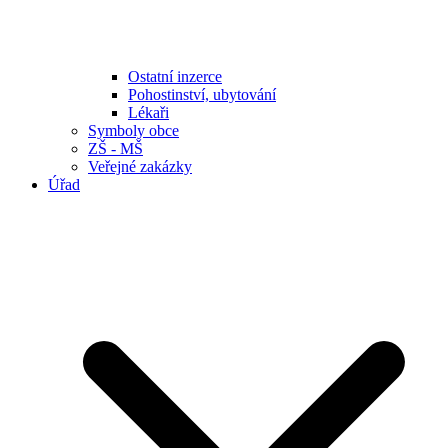
Ostatní inzerce
Pohostinství, ubytování
Lékaři
Symboly obce
ZŠ - MŠ
Veřejné zakázky
Úřad