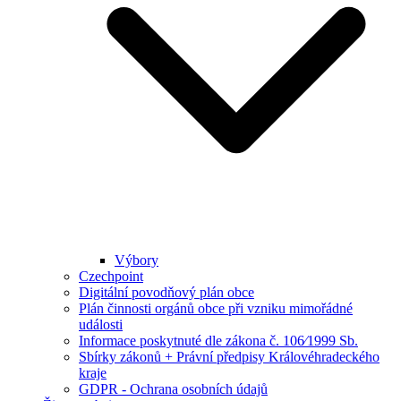
Výbory
Czechpoint
Digitální povodňový plán obce
Plán činnosti orgánů obce při vzniku mimořádné
události
Informace poskytnuté dle zákona č. 106⁄1999 Sb.
Sbírky zákonů + Právní předpisy Královéhradeckého
kraje
GDPR - Ochrana osobních údajů