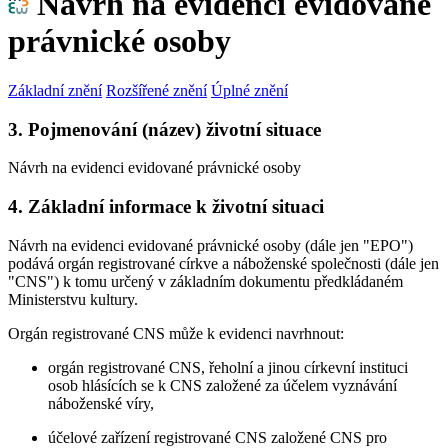
Návrh na evidenci evidované
právnické osoby
Základní znění
Rozšířené znění
Úplné znění
3. Pojmenování (název) životní situace
Návrh na evidenci evidované právnické osoby
4. Základní informace k životní situaci
Návrh na evidenci evidované právnické osoby (dále jen "EPO")
podává orgán registrované církve a náboženské společnosti (dále jen
"CNS") k tomu určený v základním dokumentu předkládaném
Ministerstvu kultury.
Orgán registrované CNS může k evidenci navrhnout:
orgán registrované CNS, řeholní a jinou církevní instituci
osob hlásících se k CNS založené za účelem vyznávání
náboženské víry,
účelové zařízení registrované CNS založené CNS pro