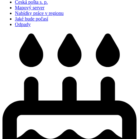
Česká pošta s. p.
Mapový server
Nabídky práce v regionu
Jaké bude počasí
Odpady