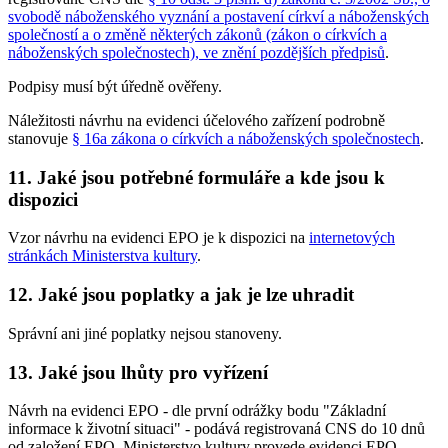
svobodě náboženského vyznání a postavení církví a náboženských
společností a o změně některých zákonů (zákon o církvích a
náboženských společnostech), ve znění pozdějších předpisů
.
Podpisy musí být úředně ověřeny.
Náležitosti návrhu na evidenci účelového zařízení podrobně
stanovuje
§ 16a zákona o církvích a náboženských společnostech
.
11. Jaké jsou potřebné formuláře a kde jsou k
dispozici
Vzor návrhu na evidenci EPO je k dispozici na
internetových
stránkách Ministerstva kultury
.
12. Jaké jsou poplatky a jak je lze uhradit
Správní ani jiné poplatky nejsou stanoveny.
13. Jaké jsou lhůty pro vyřízení
Návrh na evidenci EPO - dle první odrážky bodu "Základní
informace k životní situaci" - podává registrovaná CNS do 10 dnů
od založení EPO. Ministerstvo kultury provede evidenci EPO