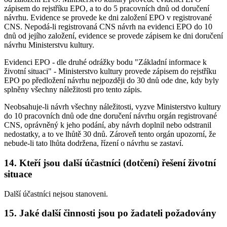
zápisem do rejstříku EPO, a to do 5 pracovních dnů od doručení
návrhu. Evidence se provede ke dni založení EPO v registrované
CNS. Nepodá-li registrovaná CNS návrh na evidenci EPO do 10
dnů od jejího založení, evidence se provede zápisem ke dni doručení
návrhu Ministerstvu kultury.
Evidenci EPO - dle druhé odrážky bodu "Základní informace k
životní situaci" - Ministerstvo kultury provede zápisem do rejstříku
EPO po předložení návrhu nejpozději do 30 dnů ode dne, kdy byly
splněny všechny náležitosti pro tento zápis.
Neobsahuje-li návrh všechny náležitosti, vyzve Ministerstvo kultury
do 10 pracovních dnů ode dne doručení návrhu orgán registrované
CNS, oprávněný k jeho podání, aby návrh doplnil nebo odstranil
nedostatky, a to ve lhůtě 30 dnů. Zároveň tento orgán upozorní, že
nebude-li tato lhůta dodržena, řízení o návrhu se zastaví.
14. Kteří jsou další účastníci (dotčení) řešení životní
situace
Další účastníci nejsou stanoveni.
15. Jaké další činnosti jsou po žadateli požadovány