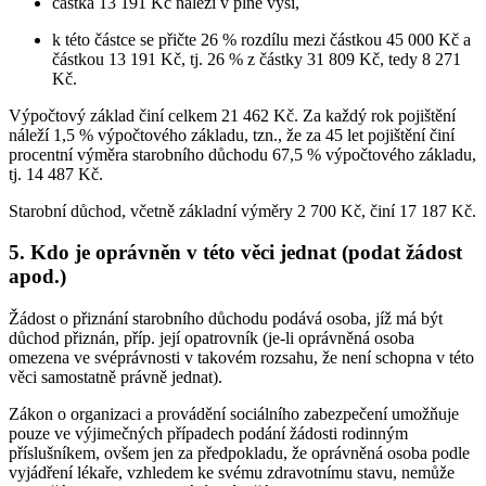
částka 13 191 Kč náleží v plné výši,
k této částce se přičte 26 % rozdílu mezi částkou 45 000 Kč a
částkou 13 191 Kč, tj. 26 % z částky 31 809 Kč, tedy 8 271
Kč.
Výpočtový základ činí celkem 21 462 Kč. Za každý rok pojištění
náleží 1,5 % výpočtového základu, tzn., že za 45 let pojištění činí
procentní výměra starobního důchodu 67,5 % výpočtového základu,
tj. 14 487 Kč.
Starobní důchod, včetně základní výměry 2 700 Kč, činí 17 187 Kč.
5. Kdo je oprávněn v této věci jednat (podat žádost
apod.)
Žádost o přiznání starobního důchodu podává osoba, jíž má být
důchod přiznán, příp. její opatrovník (je-li oprávněná osoba
omezena ve svéprávnosti v takovém rozsahu, že není schopna v této
věci samostatně právně jednat).
Zákon o organizaci a provádění sociálního zabezpečení umožňuje
pouze ve výjimečných případech podání žádosti rodinným
příslušníkem, ovšem jen za předpokladu, že oprávněná osoba podle
vyjádření lékaře, vzhledem ke svému zdravotnímu stavu, nemůže