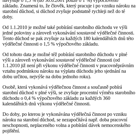
navyšuje o 1,5 % (do 30.6.2001 pouze o 1 %) výpočtového
základu. Znamená to, že člověk, který pracuje i po vzniku nároku na
starobní důchod, si důchod zvyšuje podstatně rychleji než do té
doby.
Od 1.1.2010 je možné také pobírání starobního důchodu ve výši
jedné poloviny a zároveň vykonávání soustavné výdělečné činnosti.
Tento důchod se pak zvyšuje za každých 180 kalendářních dnů této
výdělečné činnosti o 1,5 % výpočtového základu.
Od tohoto data je možné též pobírání starobního důchodu v plné
výši a zároveň vykonávání soustavné výdělečné činnosti (od
1.1.2010 již není při výkonu výdělečné činnosti v pracovněprávním
vztahu podmínkou nároku na výplatu důchodu jeho sjednání na
dobu určitou, nejvýše na dobu jednoho roku).
Osobě, která vykonává výdělečnou činnost a současně pobírá
starobní důchod v plné výši, se zvyšuje procentní výměra starobního
důchodu o 0,4 % výpočtového základu za každých 360
kalendářních dnů výkonu výdělečné činnosti.
Do doby, po kterou je vykonávána výdělečná činnost po vzniku
nároku na starobní důchod, se nezapočítává např. doba pracovní
neschopnosti, neplaceného volna a pobírání dávek nemocenského
pojištění.