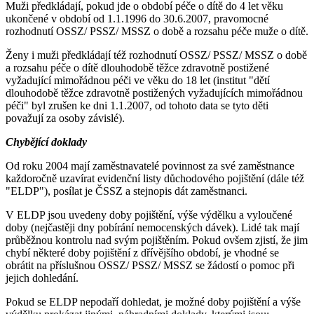
Muži předkládají, pokud jde o období péče o dítě do 4 let věku
ukončené v období od 1.1.1996 do 30.6.2007, pravomocné
rozhodnutí OSSZ/ PSSZ/ MSSZ o době a rozsahu péče muže o dítě.
Ženy i muži předkládají též rozhodnutí OSSZ/ PSSZ/ MSSZ o době
a rozsahu péče o dítě dlouhodobě těžce zdravotně postižené
vyžadující mimořádnou péči ve věku do 18 let (institut "dětí
dlouhodobě těžce zdravotně postižených vyžadujících mimořádnou
péči" byl zrušen ke dni 1.1.2007, od tohoto data se tyto děti
považují za osoby závislé).
Chybějící doklady
Od roku 2004 mají zaměstnavatelé povinnost za své zaměstnance
každoročně uzavírat evidenční listy důchodového pojištění (dále též
"ELDP"), posílat je ČSSZ a stejnopis dát zaměstnanci.
V ELDP jsou uvedeny doby pojištění, výše výdělku a vyloučené
doby (nejčastěji dny pobírání nemocenských dávek). Lidé tak mají
průběžnou kontrolu nad svým pojištěním. Pokud ovšem zjistí, že jim
chybí některé doby pojištění z dřívějšího období, je vhodné se
obrátit na příslušnou OSSZ/ PSSZ/ MSSZ se žádostí o pomoc při
jejich dohledání.
Pokud se ELDP nepodaří dohledat, je možné doby pojištění a výše