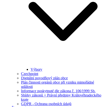
Výbory
Czechpoint
Digitální povodňový plán obce
Plán činnosti orgánů obce při vzniku mimořádné
události
Informace poskytnuté dle zákona č. 106⁄1999 Sb.
Sbírky zákonů + Právní předpisy Královéhradeckého
kraje
GDPR - Ochrana osobních údajů