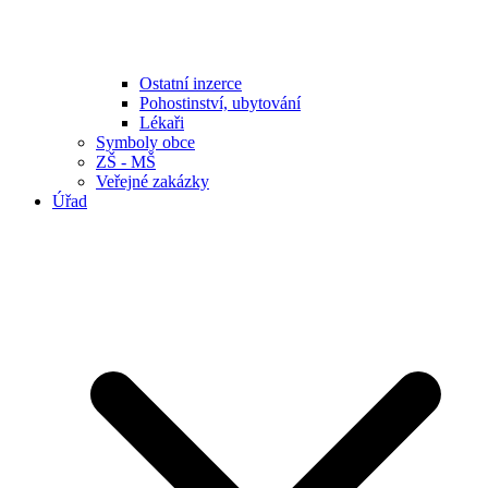
Ostatní inzerce
Pohostinství, ubytování
Lékaři
Symboly obce
ZŠ - MŠ
Veřejné zakázky
Úřad