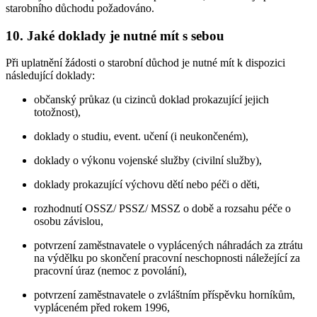
starobního důchodu požadováno.
10. Jaké doklady je nutné mít s sebou
Při uplatnění žádosti o starobní důchod je nutné mít k dispozici
následující doklady:
občanský průkaz (u cizinců doklad prokazující jejich
totožnost),
doklady o studiu, event. učení (i neukončeném),
doklady o výkonu vojenské služby (civilní služby),
doklady prokazující výchovu dětí nebo péči o děti,
rozhodnutí OSSZ/ PSSZ/ MSSZ o době a rozsahu péče o
osobu závislou,
potvrzení zaměstnavatele o vyplácených náhradách za ztrátu
na výdělku po skončení pracovní neschopnosti náležející za
pracovní úraz (nemoc z povolání),
potvrzení zaměstnavatele o zvláštním příspěvku horníkům,
vypláceném před rokem 1996,