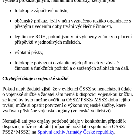
výdělku prokázat jinými, náhradními doklady, kterými jsou:
fotokopie zápočtového listu,
občanský průkaz, je-li v něm vyznačeno razítko organizace s
přesným uvedením doby trvání výdělečné činnosti,
legitimace ROH, pokud jsou v ní vylepeny známky o placení
příspěvků v jednotlivých měsících,
výplatní pásky,
fotokopie potvrzení o zdanitelných příjmech ze závislé
činnosti a funkčních požitků a o sražených zálohách na daň.
Chybějící údaje o vojenské službě
Pokud např. žadatel zjistí, že v evidenci ČSSZ se nenacházejí údaje
o vojenské službě a žadatel sám nemá k dispozici vojenskou knížku,
ze které by bylo možné ověřit na OSSZ/ PSSZ/ MSSZ dobu jejího
trvání, může si opatřit potvrzení o výkonu vojenské služby, které
vydávají příslušné vojenské orgány (vojenská velitelství).
Nemají-li ani tyto orgány potřebné údaje v konkrétním případě k
dispozici, může se obrátit (případně požádat o spolupráci OSSZ/
PSSZ/ MSSZ) na
Správní archiv Armády České republiky
.