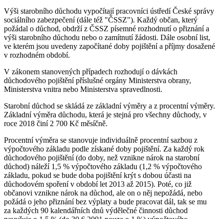
Výši starobního důchodu vypočítají pracovníci ústředí České správy
sociálního zabezpečení (dále též "ČSSZ"). Každý občan, který
požádal o důchod, obdrží z ČSSZ písemné rozhodnutí o přiznání a
výši starobního důchodu nebo o zamítnutí žádosti. Dále osobní list,
ve kterém jsou uvedeny započítané doby pojištění a příjmy dosažené
v rozhodném období.
V zákonem stanovených případech rozhodují o dávkách
důchodového pojištění příslušné orgány Ministerstva obrany,
Ministerstva vnitra nebo Ministerstva spravedlnosti.
Starobní důchod se skládá ze základní výměry a z procentní výměry.
Základní výměra důchodu, která je stejná pro všechny důchody, v
roce 2018 činí 2 700 Kč měsíčně.
Procentní výměra se stanovuje individuálně procentní sazbou z
výpočtového základu podle získané doby pojištění. Za každý rok
důchodového pojištění (do doby, než vznikne nárok na starobní
důchod) náleží 1,5 % výpočtového základu (1,2 % výpočtového
základu, pokud se bude doba pojištění krýt s dobou účasti na
důchodovém spoření v období let 2013 až 2015). Poté, co již
občanovi vznikne nárok na důchod, ale on o něj nepožádá, nebo
požádá o jeho přiznání bez výplaty a bude pracovat dál, tak se mu
za každých 90 kalendářních dnů výdělečné činnosti důchod