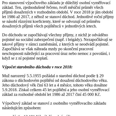
Pro stanovení výpočtového základu je důležitý osobní vyměřovací
základ. Ten, zjednodušeně řečeno, tvoří měsíční průměr všech
příjmů dosažených v rozhodném období. V roce 2018 je jím období
let 1986 až 2017, z něhož se stanoví důchod. Jednotlivé roční příjmy
se násobí různými koeficienty, které se odvozují od průměru
dosažených příjmů všech pojištěnců v jednotlivých letech.
Do důchodu se započítávají všechny příjmy, z nichž je odváděno
pojistné na sociální zabezpečení (např. i brigády). Nezapočítávají se
takové příjmy v rámci zaměstnání, z kterých se neodvádí pojistné.
Započítává se však náhrada mzdy po skončení pracovní
neschopnosti náležející za pracovní úraz nebo nemoc z povolání, i
když se z ní pojistné neplatí.
Výpočet starobního důchodu v roce 2018:
Muž narozený 5.5.1955 požádal o starobní důchod podle § 29
zákona o důchodovém pojištění od dosažení důchodového věku.
Jeho důchodový věk činí 63 let a 4 měsíce, tohoto věku dosáhne
5.9.2018. Získal celkem 45 let pojištění a jeho osobní vyměřovací
základ za rozhodné období let 1986 až 2017 činí 45 000 Kč.
Výpočtový základ se stanoví z osobního vyměřovacího základu
následujícím způsobem: