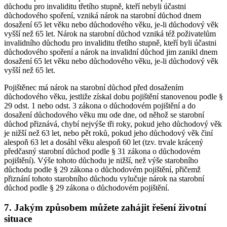
důchodu pro invaliditu třetího stupně, kteří nebyli účastni
důchodového spoření, vzniká nárok na starobní důchod dnem
dosažení 65 let věku nebo důchodového věku, je-li důchodový věk
vyšší než 65 let. Nárok na starobní důchod vzniká též poživatelům
invalidního důchodu pro invaliditu třetího stupně, kteří byli účastni
důchodového spoření a nárok na invalidní důchod jim zanikl dnem
dosažení 65 let věku nebo důchodového věku, je-li důchodový věk
vyšší než 65 let.
Pojištěnec má nárok na starobní důchod před dosažením
důchodového věku, jestliže získal dobu pojištění stanovenou podle §
29 odst. 1 nebo odst. 3 zákona o důchodovém pojištění a do
dosažení důchodového věku mu ode dne, od něhož se starobní
důchod přiznává, chybí nejvýše tři roky, pokud jeho důchodový věk
je nižší než 63 let, nebo pět roků, pokud jeho důchodový věk činí
alespoň 63 let a dosáhl věku alespoň 60 let (tzv. trvale krácený
předčasný starobní důchod podle § 31 zákona o důchodovém
pojištění). Výše tohoto důchodu je nižší, než výše starobního
důchodu podle § 29 zákona o důchodovém pojištění, přičemž
přiznání tohoto starobního důchodu vylučuje nárok na starobní
důchod podle § 29 zákona o důchodovém pojištění.
7. Jakým způsobem můžete zahájit řešení životní
situace