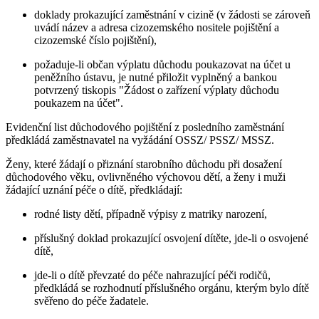
doklady prokazující zaměstnání v cizině (v žádosti se zároveň
uvádí název a adresa cizozemského nositele pojištění a
cizozemské číslo pojištění),
požaduje-li občan výplatu důchodu poukazovat na účet u
peněžního ústavu, je nutné přiložit vyplněný a bankou
potvrzený tiskopis "Žádost o zařízení výplaty důchodu
poukazem na účet".
Evidenční list důchodového pojištění z posledního zaměstnání
předkládá zaměstnavatel na vyžádání OSSZ/ PSSZ/ MSSZ.
Ženy, které žádají o přiznání starobního důchodu při dosažení
důchodového věku, ovlivněného výchovou dětí, a ženy i muži
žádající uznání péče o dítě, předkládají:
rodné listy dětí, případně výpisy z matriky narození,
příslušný doklad prokazující osvojení dítěte, jde-li o osvojené
dítě,
jde-li o dítě převzaté do péče nahrazující péči rodičů,
předkládá se rozhodnutí příslušného orgánu, kterým bylo dítě
svěřeno do péče žadatele.