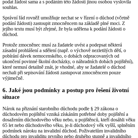
podat žádost sama a s podáním této žádosti jinou osobou vyslovila
souhlas.
Správní řád rovněž umožňuje nechat se v řízení o důchod (včetně
podání žádosti) zastoupit zmocněncem na základě plné moci. Z
jejího textu musí být zřejmé, že byla udělena k podání žádosti o
důchod.
Protože zmocněnec musí za žadatele uvést a podepsat některá
zásadní prohlášení a sdělení (např. o výchově nezletilých dětí, o
pobírání dávek nemocenského, o dobách odpracovaných od
ukončení povinné školní docházky, o náhradních dobách pojištění),
které nemusí detailně znát, je vhodné, aby se žadatelé o důchod
nechali při sepisování žádosti zastupovat zmocněncem pouze
výjimečně.
6. Jaké jsou podmínky a postup pro řešení životní
situace
Nárok na přiznání starobního důchodu podle § 29 zákona o
důchodovém pojištění vzniká získáním potřebné doby pojištění a
dosažením důchodového věku nebo, u pojištěnců, kteří dosáhli věku
65 let nebo důchodového věku, je-li důchodový věk vyšší, splněním
podmínek nároku na invalidní důchod. Poživatelům invalidního
důchodu pro invaliditu prvního nebo druhého stupně a invalidního