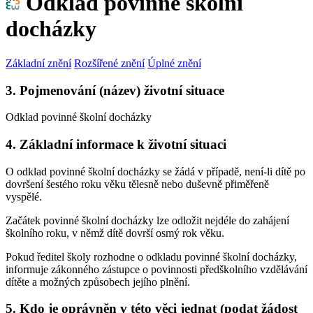
Odklad povinné školní
docházky
Základní znění
Rozšířené znění
Úplné znění
3. Pojmenování (název) životní situace
Odklad povinné školní docházky
4. Základní informace k životní situaci
O odklad povinné školní docházky se žádá v případě, není-li dítě po
dovršení šestého roku věku tělesně nebo duševně přiměřeně
vyspělé.
Začátek povinné školní docházky lze odložit nejdéle do zahájení
školního roku, v němž dítě dovrší osmý rok věku.
Pokud ředitel školy rozhodne o odkladu povinné školní docházky,
informuje zákonného zástupce o povinnosti předškolního vzdělávání
dítěte a možných způsobech jejího plnění.
5. Kdo je oprávněn v této věci jednat (podat žádost