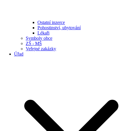
Ostatní inzerce
Pohostinství, ubytování
Lékaři
Symboly obce
ZŠ - MŠ
Veřejné zakázky
Úřad