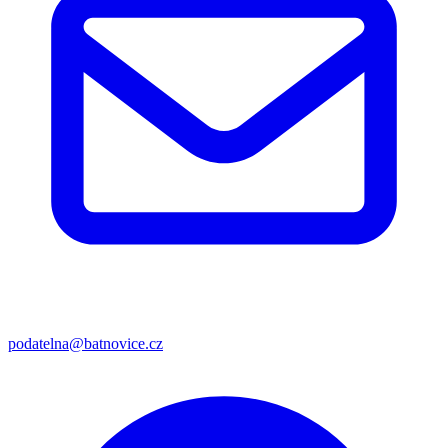
podatelna@batnovice.cz