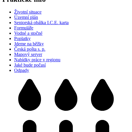
Životní situace
Územní plán
Seniorská obálka I.C.E. karta
Formuláře
Vodné a stočné
Poplatky
Jdeme na běžky
Česká pošta s. p.
Mapový server
Nabídky práce v regionu
Jaké bude počasí
Odpady