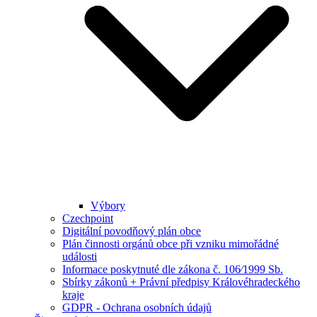
Výbory
Czechpoint
Digitální povodňový plán obce
Plán činnosti orgánů obce při vzniku mimořádné
události
Informace poskytnuté dle zákona č. 106⁄1999 Sb.
Sbírky zákonů + Právní předpisy Královéhradeckého
kraje
GDPR - Ochrana osobních údajů