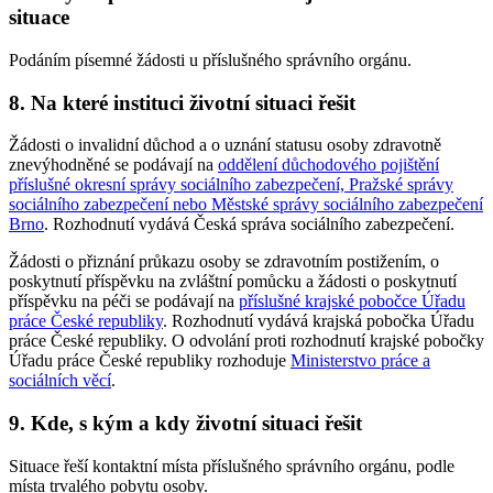
situace
Podáním písemné žádosti u příslušného správního orgánu.
8. Na které instituci životní situaci řešit
Žádosti o invalidní důchod a o uznání statusu osoby zdravotně
znevýhodněné se podávají na
oddělení důchodového pojištění
příslušné okresní správy sociálního zabezpečení, Pražské správy
sociálního zabezpečení nebo Městské správy sociálního zabezpečení
Brno
. Rozhodnutí vydává Česká správa sociálního zabezpečení.
Žádosti o přiznání průkazu osoby se zdravotním postižením, o
poskytnutí příspěvku na zvláštní pomůcku a žádosti o poskytnutí
příspěvku na péči se podávají na
příslušné krajské pobočce Úřadu
práce České republiky
. Rozhodnutí vydává krajská pobočka Úřadu
práce České republiky. O odvolání proti rozhodnutí krajské pobočky
Úřadu práce České republiky rozhoduje
Ministerstvo práce a
sociálních věcí
.
9. Kde, s kým a kdy životní situaci řešit
Situace řeší kontaktní místa příslušného správního orgánu, podle
místa trvalého pobytu osoby.