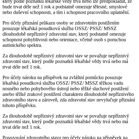
který podle poznatků lékařské vědy trvá nebo lze předpokládat, že
bude trvat déle než 1 rok a podstatně omezuje tělesné, smyslové
nebo duševní schopnosti, a tím i schopnost pracovního uplatnění.
Pro účely přiznání průkazu osoby se zdravotním postižením
posuzuje lékařská posudková služba OSSZ/ PSSZ/ MSSZ
dlouhodobě nepříznivý zdravotní stav, který podstatně omezuje
schopnost pohyblivosti nebo orientace, včetně osob s poruchou
autistického spektra.
Za dlouhodobě nepříznivý zdravotní stav se považuje nepříznivý
zdravotní stav, který podle poznatků lékařské vědy trvá nebo má
trvat déle než 1 rok.
Pro účely nároku na příspěvek na zvláštní pomůcku posuzuje
lékařská posudková služba OSSZ/ PSSZ/ MSSZ těžkou vadu
nosného nebo pohybového ústrojí nebo těžké sluchové postižení
anebo těžké zrakové postižení charakteru dlouhodobě nepříznivého
zdravotního stavu a zároveň, zda zdravotní stav nevylučuje přiznání
tohoto příspěvku.
Za dlouhodobě nepříznivý zdravotní stav se považuje nepříznivý
zdravotní stav, který podle poznatků lékařské vědy trvá nebo má
trvat déle než 1 rok.
Posuzování zdravotního stavu pro účely nároku na příspěvek na