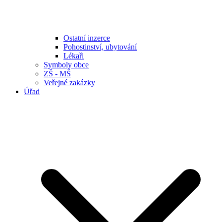
Ostatní inzerce
Pohostinství, ubytování
Lékaři
Symboly obce
ZŠ - MŠ
Veřejné zakázky
Úřad