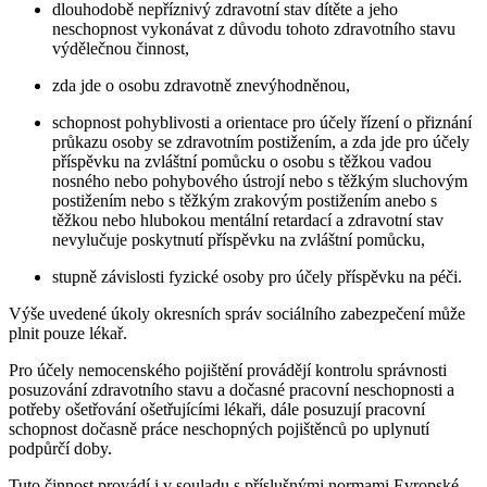
dlouhodobě nepříznivý zdravotní stav dítěte a jeho
neschopnost vykonávat z důvodu tohoto zdravotního stavu
výdělečnou činnost,
zda jde o osobu zdravotně znevýhodněnou,
schopnost pohyblivosti a orientace pro účely řízení o přiznání
průkazu osoby se zdravotním postižením, a zda jde pro účely
příspěvku na zvláštní pomůcku o osobu s těžkou vadou
nosného nebo pohybového ústrojí nebo s těžkým sluchovým
postižením nebo s těžkým zrakovým postižením anebo s
těžkou nebo hlubokou mentální retardací a zdravotní stav
nevylučuje poskytnutí příspěvku na zvláštní pomůcku,
stupně závislosti fyzické osoby pro účely příspěvku na péči.
Výše uvedené úkoly okresních správ sociálního zabezpečení může
plnit pouze lékař.
Pro účely nemocenského pojištění provádějí kontrolu správnosti
posuzování zdravotního stavu a dočasné pracovní neschopnosti a
potřeby ošetřování ošetřujícími lékaři, dále posuzují pracovní
schopnost dočasně práce neschopných pojištěnců po uplynutí
podpůrčí doby.
Tuto činnost provádí i v souladu s příslušnými normami Evropské