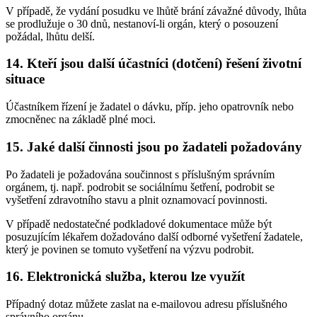
V případě, že vydání posudku ve lhůtě brání závažné důvody, lhůta
se prodlužuje o 30 dnů, nestanoví-li orgán, který o posouzení
požádal, lhůtu delší.
14. Kteří jsou další účastníci (dotčení) řešení životní
situace
Účastníkem řízení je žadatel o dávku, příp. jeho opatrovník nebo
zmocněnec na základě plné moci.
15. Jaké další činnosti jsou po žadateli požadovány
Po žadateli je požadována součinnost s příslušným správním
orgánem, tj. např. podrobit se sociálnímu šetření, podrobit se
vyšetření zdravotního stavu a plnit oznamovací povinnosti.
V případě nedostatečné podkladové dokumentace může být
posuzujícím lékařem dožadováno další odborné vyšetření žadatele,
který je povinen se tomuto vyšetření na výzvu podrobit.
16. Elektronická služba, kterou lze využít
Případný dotaz můžete zaslat na e-mailovou adresu příslušného
správního orgánu.