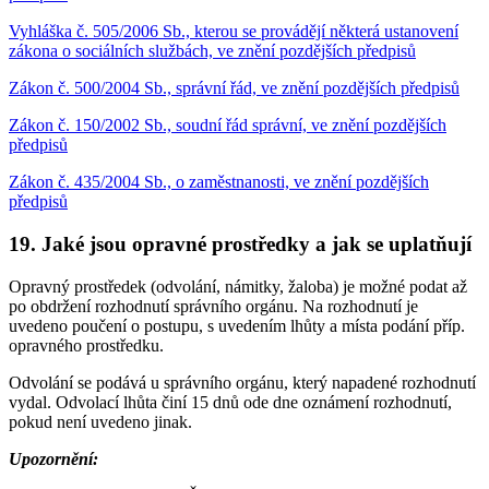
Vyhláška č. 505/2006 Sb., kterou se provádějí některá ustanovení
zákona o sociálních službách, ve znění pozdějších předpisů
Zákon č. 500/2004 Sb., správní řád, ve znění pozdějších předpisů
Zákon č. 150/2002 Sb., soudní řád správní, ve znění pozdějších
předpisů
Zákon č. 435/2004 Sb., o zaměstnanosti, ve znění pozdějších
předpisů
19. Jaké jsou opravné prostředky a jak se uplatňují
Opravný prostředek (odvolání, námitky, žaloba) je možné podat až
po obdržení rozhodnutí správního orgánu. Na rozhodnutí je
uvedeno poučení o postupu, s uvedením lhůty a místa podání příp.
opravného prostředku.
Odvolání se podává u správního orgánu, který napadené rozhodnutí
vydal. Odvolací lhůta činí 15 dnů ode dne oznámení rozhodnutí,
pokud není uvedeno jinak.
Upozornění: