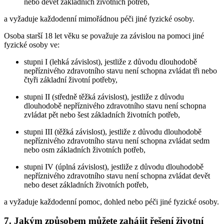
nebo devět základních životních potřeb,
a vyžaduje každodenní mimořádnou péči jiné fyzické osoby.
Osoba starší 18 let věku se považuje za závislou na pomoci jiné
fyzické osoby ve:
stupni I (lehká závislost), jestliže z důvodu dlouhodobě
nepříznivého zdravotního stavu není schopna zvládat tři nebo
čtyři základní životní potřeby,
stupni II (středně těžká závislost), jestliže z důvodu
dlouhodobě nepříznivého zdravotního stavu není schopna
zvládat pět nebo šest základních životních potřeb,
stupni III (těžká závislost), jestliže z důvodu dlouhodobě
nepříznivého zdravotního stavu není schopna zvládat sedm
nebo osm základních životních potřeb,
stupni IV (úplná závislost), jestliže z důvodu dlouhodobě
nepříznivého zdravotního stavu není schopna zvládat devět
nebo deset základních životních potřeb,
a vyžaduje každodenní pomoc, dohled nebo péči jiné fyzické osoby.
7. Jakým způsobem můžete zahájit řešení životní