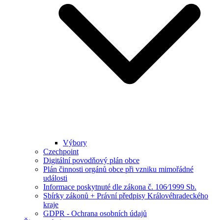
Výbory
Czechpoint
Digitální povodňový plán obce
Plán činnosti orgánů obce při vzniku mimořádné
události
Informace poskytnuté dle zákona č. 106⁄1999 Sb.
Sbírky zákonů + Právní předpisy Královéhradeckého
kraje
GDPR - Ochrana osobních údajů