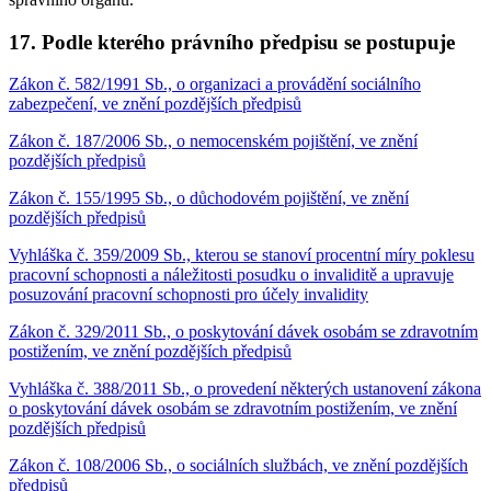
17. Podle kterého právního předpisu se postupuje
Zákon č. 582/1991 Sb., o organizaci a provádění sociálního
zabezpečení, ve znění pozdějších předpisů
Zákon č. 187/2006 Sb., o nemocenském pojištění, ve znění
pozdějších předpisů
Zákon č. 155/1995 Sb., o důchodovém pojištění, ve znění
pozdějších předpisů
Vyhláška č. 359/2009 Sb., kterou se stanoví procentní míry poklesu
pracovní schopnosti a náležitosti posudku o invaliditě a upravuje
posuzování pracovní schopnosti pro účely invalidity
Zákon č. 329/2011 Sb., o poskytování dávek osobám se zdravotním
postižením, ve znění pozdějších předpisů
Vyhláška č. 388/2011 Sb., o provedení některých ustanovení zákona
o poskytování dávek osobám se zdravotním postižením, ve znění
pozdějších předpisů
Zákon č. 108/2006 Sb., o sociálních službách, ve znění pozdějších
předpisů