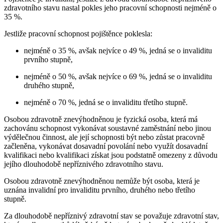
zdravotního stavu nastal pokles jeho pracovní schopnosti nejméně o
35 %.
Jestliže pracovní schopnost pojištěnce poklesla:
nejméně o 35 %, avšak nejvíce o 49 %, jedná se o invaliditu
prvního stupně,
nejméně o 50 %, avšak nejvíce o 69 %, jedná se o invaliditu
druhého stupně,
nejméně o 70 %, jedná se o invaliditu třetího stupně.
Osobou zdravotně znevýhodněnou je fyzická osoba, která má
zachovánu schopnost vykonávat soustavné zaměstnání nebo jinou
výdělečnou činnost, ale její schopnosti být nebo zůstat pracovně
začleněna, vykonávat dosavadní povolání nebo využít dosavadní
kvalifikaci nebo kvalifikaci získat jsou podstatně omezeny z důvodu
jejího dlouhodobě nepříznivého zdravotního stavu.
Osobou zdravotně znevýhodněnou nemůže být osoba, která je
uznána invalidní pro invaliditu prvního, druhého nebo třetího
stupně.
Za dlouhodobě nepříznivý zdravotní stav se považuje zdravotní stav,