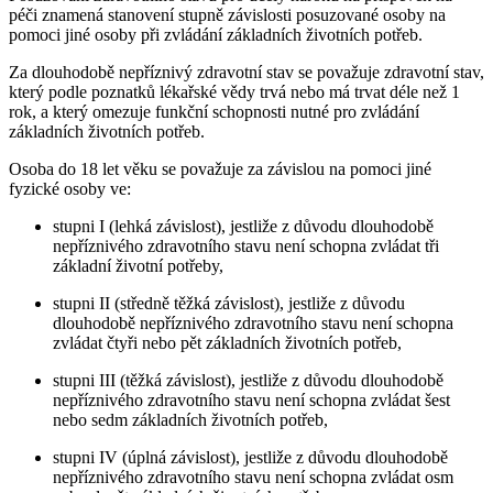
péči znamená stanovení stupně závislosti posuzované osoby na
pomoci jiné osoby při zvládání základních životních potřeb.
Za dlouhodobě nepříznivý zdravotní stav se považuje zdravotní stav,
který podle poznatků lékařské vědy trvá nebo má trvat déle než 1
rok, a který omezuje funkční schopnosti nutné pro zvládání
základních životních potřeb.
Osoba do 18 let věku se považuje za závislou na pomoci jiné
fyzické osoby ve:
stupni I (lehká závislost), jestliže z důvodu dlouhodobě
nepříznivého zdravotního stavu není schopna zvládat tři
základní životní potřeby,
stupni II (středně těžká závislost), jestliže z důvodu
dlouhodobě nepříznivého zdravotního stavu není schopna
zvládat čtyři nebo pět základních životních potřeb,
stupni III (těžká závislost), jestliže z důvodu dlouhodobě
nepříznivého zdravotního stavu není schopna zvládat šest
nebo sedm základních životních potřeb,
stupni IV (úplná závislost), jestliže z důvodu dlouhodobě
nepříznivého zdravotního stavu není schopna zvládat osm