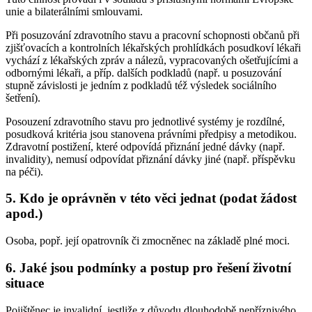
unie a bilaterálními smlouvami.
Při posuzování zdravotního stavu a pracovní schopnosti občanů při
zjišťovacích a kontrolních lékařských prohlídkách posudkoví lékaři
vychází z lékařských zpráv a nálezů, vypracovaných ošetřujícími a
odbornými lékaři, a příp. dalších podkladů (např. u posuzování
stupně závislosti je jedním z podkladů též výsledek sociálního
šetření).
Posouzení zdravotního stavu pro jednotlivé systémy je rozdílné,
posudková kritéria jsou stanovena právními předpisy a metodikou.
Zdravotní postižení, které odpovídá přiznání jedné dávky (např.
invalidity), nemusí odpovídat přiznání dávky jiné (např. příspěvku
na péči).
5. Kdo je oprávněn v této věci jednat (podat žádost
apod.)
Osoba, popř. její opatrovník či zmocněnec na základě plné moci.
6. Jaké jsou podmínky a postup pro řešení životní
situace
Pojištěnec je invalidní, jestliže z důvodu dlouhodobě nepříznivého