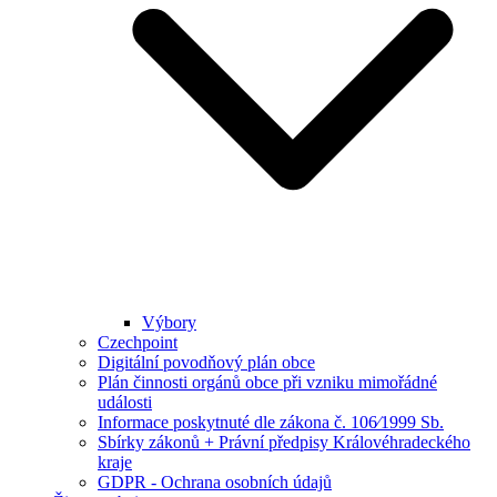
Výbory
Czechpoint
Digitální povodňový plán obce
Plán činnosti orgánů obce při vzniku mimořádné
události
Informace poskytnuté dle zákona č. 106⁄1999 Sb.
Sbírky zákonů + Právní předpisy Královéhradeckého
kraje
GDPR - Ochrana osobních údajů