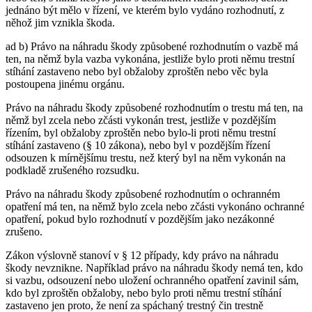
jednáno být mělo v řízení, ve kterém bylo vydáno rozhodnutí, z
něhož jim vznikla škoda.
ad b) Právo na náhradu škody způsobené rozhodnutím o vazbě má
ten, na němž byla vazba vykonána, jestliže bylo proti němu trestní
stíhání zastaveno nebo byl obžaloby zproštěn nebo věc byla
postoupena jinému orgánu.
Právo na náhradu škody způsobené rozhodnutím o trestu má ten, na
němž byl zcela nebo zčásti vykonán trest, jestliže v pozdějším
řízením, byl obžaloby zproštěn nebo bylo-li proti němu trestní
stíhání zastaveno (§ 10 zákona), nebo byl v pozdějším řízení
odsouzen k mírnějšímu trestu, než který byl na něm vykonán na
podkladě zrušeného rozsudku.
Právo na náhradu škody způsobené rozhodnutím o ochranném
opatření má ten, na němž bylo zcela nebo zčásti vykonáno ochranné
opatření, pokud bylo rozhodnutí v pozdějším jako nezákonné
zrušeno.
Zákon výslovně stanoví v § 12 případy, kdy právo na náhradu
škody nevznikne. Například právo na náhradu škody nemá ten, kdo
si vazbu, odsouzení nebo uložení ochranného opatření zavinil sám,
kdo byl zproštěn obžaloby, nebo bylo proti němu trestní stíhání
zastaveno jen proto, že není za spáchaný trestný čin trestně