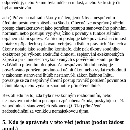
odpovědný, nebo že mu byla udělena milost, anebo že trestný čin
byl amnestován.
ad c) Právo na náhradu škody má ten, jemuž byla nesprávním
úředním postupem způsobena škoda. Obecně lze nesprávný úřední
postup charakterizovat jako porušení postupu stanoveného právními
normami nebo postupu vyplývajícího z povahy a funkce státním
orgánem státní správy. Za úřední postup je také považována činnost
notáře v případech sepisování veřejných listin o právních úkonech a
úkony notáře jako soudního komisaře, dále pak úkony soudního
exekutora při výkonu exekuční činnosti, sepisování exekutorských
zápisů a při činnostech vykonávaných s pověřením soudu podle
zvláštního právního předpisu. Za nesprávný úřední postup je
považováno porušení povinnosti učinit úkon nebo vydat rozhodnutí
v zákonem stanovené lhůtě; nestanoví-li zákon žádnou lhůtu,
považuje se za nesprávný úřední postup rovněž porušení povinnosti
učinit úkon, nebo vydat rozhodnutí v přiměřené lhůtě.
Bez ohledu na to, zda byla nezákonným rozhodnutím, nebo
nesprávným úředním postupem způsobena škoda, poskytuje se též
za podmínek stanovených zákonem (§ 31a) přiměřené
zadostiučinění za vzniklou nemajetkovou újmu.
5. Kdo je oprávněn v této věci jednat (podat žádost
apod.)