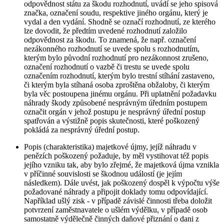
odpovědnost státu za škodu rozhodnutí, uvádí se jeho spisová
značka, označení soudu, respektive jiného orgánu, který je
vydal a den vydání. Shodně se označí rozhodnutí, ze kterého
lze dovodit, že předtím uvedené rozhodnutí založilo
odpovědnost za škodu. To znamená, že např. označení
nezákonného rozhodnutí se uvede spolu s rozhodnutím,
kterým bylo původní rozhodnutí pro nezákonnost zrušeno,
označení rozhodnutí o vazbě či trestu se uvede spolu
označením rozhodnutí, kterým bylo trestní stíhání zastaveno,
či kterým byla stíhaná osoba zproštěna obžaloby, či kterým
byla věc postoupena jinému orgánu. Při uplatnění požadavku
náhrady škody způsobené nesprávným úředním postupem
označit orgán v jehož postupu je nesprávný úřední postup
spatřován a výstižně popis skutečnosti, které poškozený
pokládá za nesprávný úřední postup.
Popis (charakteristika) majetkové újmy, jejíž náhradu v
penězích poškozený požaduje, by měl vystihovat též popis
jejího vzniku tak, aby bylo zřejmé, že majetková újma vznikla
v příčinné souvislosti se škodnou událostí (je jejím
následkem). Dále uvést, jak poškozený dospěl k výpočtu výše
požadované náhrady a připojit doklady tomu odpovídající.
Například ušlý zisk - v případě závislé činnosti třeba doložit
potvrzení zaměstnavatele o ušlém výdělku, v případě osob
samostatně výdělečně činných daňové přiznání o dani z