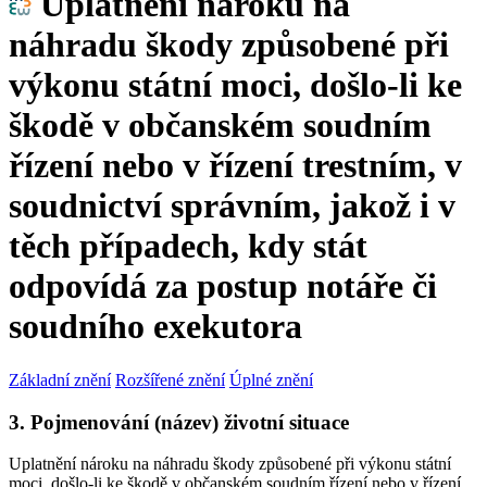
Uplatnění nároku na
náhradu škody způsobené při
výkonu státní moci, došlo-li ke
škodě v občanském soudním
řízení nebo v řízení trestním, v
soudnictví správním, jakož i v
těch případech, kdy stát
odpovídá za postup notáře či
soudního exekutora
Základní znění
Rozšířené znění
Úplné znění
3. Pojmenování (název) životní situace
Uplatnění nároku na náhradu škody způsobené při výkonu státní
moci, došlo-li ke škodě v občanském soudním řízení nebo v řízení