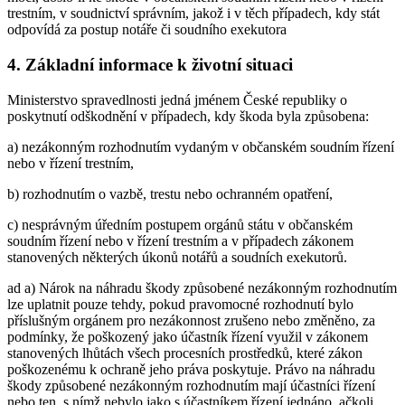
trestním, v soudnictví správním, jakož i v těch případech, kdy stát
odpovídá za postup notáře či soudního exekutora
4. Základní informace k životní situaci
Ministerstvo spravedlnosti jedná jménem České republiky o
poskytnutí odškodnění v případech, kdy škoda byla způsobena:
a) nezákonným rozhodnutím vydaným v občanském soudním řízení
nebo v řízení trestním,
b) rozhodnutím o vazbě, trestu nebo ochranném opatření,
c) nesprávným úředním postupem orgánů státu v občanském
soudním řízení nebo v řízení trestním a v případech zákonem
stanovených některých úkonů notářů a soudních exekutorů.
ad a) Nárok na náhradu škody způsobené nezákonným rozhodnutím
lze uplatnit pouze tehdy, pokud pravomocné rozhodnutí bylo
příslušným orgánem pro nezákonnost zrušeno nebo změněno, za
podmínky, že poškozený jako účastník řízení využil v zákonem
stanovených lhůtách všech procesních prostředků, které zákon
poškozenému k ochraně jeho práva poskytuje. Právo na náhradu
škody způsobené nezákonným rozhodnutím mají účastníci řízení
nebo ten, s nímž nebylo jako s účastníkem řízení jednáno, ačkoli