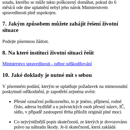
soudu, kterého se může takto poškozený domáhat, pokud do 6
měsíců ode dne uplatnění nebyl jeho nárok Ministerstvem
spravedlnosti plně uspokojen.
7. Jakým způsobem můžete zahájit řešení životní
situace
Podejte písemnou žádost.
8. Na které instituci životní situaci řešit
Ministerstvo spravedlnosti - odbor odškodňování
10. Jaké doklady je nutné mít s sebou
V písemném podání, kterým se uplatňuje požadavek na mimosoudní
poskytnutí odškodnění, je zapotřebí zejména uvést:
Přesné označení poškozeného, to je jméno, příjmení, rodné
číslo, adresa bydliště a u právnických osob přesný název, IČ,
sídlo, v případě zastoupení třeba přiložit originál plné moci.
Co nejvýstižnější popis skutečností, ze kterých je dovozováno
právo na náhradu škody. Je-li skutečností, která zakládá