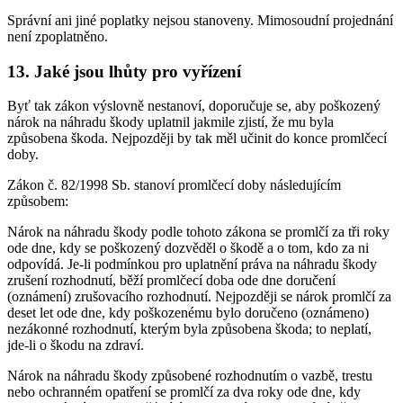
Správní ani jiné poplatky nejsou stanoveny. Mimosoudní projednání
není zpoplatněno.
13. Jaké jsou lhůty pro vyřízení
Byť tak zákon výslovně nestanoví, doporučuje se, aby poškozený
nárok na náhradu škody uplatnil jakmile zjistí, že mu byla
způsobena škoda. Nejpozději by tak měl učinit do konce promlčecí
doby.
Zákon č. 82/1998 Sb. stanoví promlčecí doby následujícím
způsobem:
Nárok na náhradu škody podle tohoto zákona se promlčí za tři roky
ode dne, kdy se poškozený dozvěděl o škodě a o tom, kdo za ni
odpovídá. Je-li podmínkou pro uplatnění práva na náhradu škody
zrušení rozhodnutí, běží promlčecí doba ode dne doručení
(oznámení) zrušovacího rozhodnutí. Nejpozději se nárok promlčí za
deset let ode dne, kdy poškozenému bylo doručeno (oznámeno)
nezákonné rozhodnutí, kterým byla způsobena škoda; to neplatí,
jde-li o škodu na zdraví.
Nárok na náhradu škody způsobené rozhodnutím o vazbě, trestu
nebo ochranném opatření se promlčí za dva roky ode dne, kdy