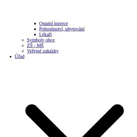
Ostatní inzerce
Pohostinství, ubytování
Lékaři
Symboly obce
ZŠ - MŠ
Veřejné zakázky
Úřad