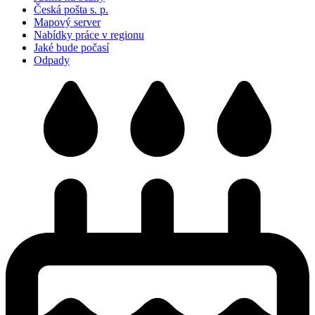
Česká pošta s. p.
Mapový server
Nabídky práce v regionu
Jaké bude počasí
Odpady