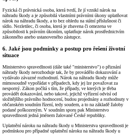
Fyzická či právnická osoba, která tvrdí, že jí vznikl nárok na
náhradu škody a je způsobilá vlastními právními úkony uplatňovat
nárok na náhradu škody, a to bez ohledu na státní příslušnost či
sídlo. Nezletilec, či osoba, která je zbavena či omezena ve
způsobilosti k právním úkonům, uplatňuje nárok prostřednictvím
zákonného anebo ustanoveného zástupce.
6. Jaké jsou podmínky a postup pro řešení životní
situace
Ministerstvo spravedlnosti (dále také "ministerstvo") o přiznání
náhrady škody nerozhoduje tak, že by provádělo dokazování a
vydávalo závazné rozhodnutí. Nárok na náhradu škody může
mimosoudně vypořádat v případech, kdy jej lze považovat za
nesporný. Zákon počítá s tím, že případy, ve kterých je třeba
provádět dokazování, nebo takové, jejichž vyřízení odvisí od
složitějšího právního hodnocení, budou projednány a rozhodnuty v
občanském soudním řízení, tedy soudem, a to na základě žaloby
podané poškozeným. V soudním sporu pak Ministerstvo
spravedlnosti jedná jménem žalované České republiky.
Uplatnění nároku na náhradu škody u Ministerstva spravedlnosti je
podmínkou pro případné uplatnění nároku na náhradu škody u