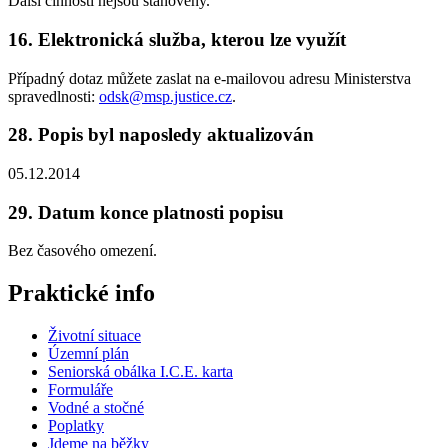
Další činnosti nejsou stanoveny.
16. Elektronická služba, kterou lze využít
Případný dotaz můžete zaslat na e-mailovou adresu Ministerstva
spravedlnosti:
odsk@msp.justice.cz
.
28. Popis byl naposledy aktualizován
05.12.2014
29. Datum konce platnosti popisu
Bez časového omezení.
Praktické info
Životní situace
Územní plán
Seniorská obálka I.C.E. karta
Formuláře
Vodné a stočné
Poplatky
Jdeme na běžky