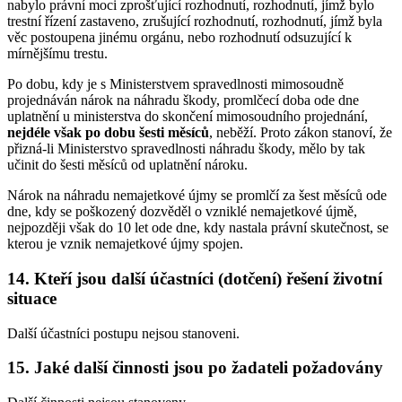
nabylo právní moci zprošťující rozhodnutí, rozhodnutí, jímž bylo
trestní řízení zastaveno, zrušující rozhodnutí, rozhodnutí, jímž byla
věc postoupena jinému orgánu, nebo rozhodnutí odsuzující k
mírnějšímu trestu.
Po dobu, kdy je s Ministerstvem spravedlnosti mimosoudně
projednáván nárok na náhradu škody, promlčecí doba ode dne
uplatnění u ministerstva do skončení mimosoudního projednání,
nejdéle však po dobu šesti měsíců
, neběží. Proto zákon stanoví, že
přizná-li Ministerstvo spravedlnosti náhradu škody, mělo by tak
učinit do šesti měsíců od uplatnění nároku.
Nárok na náhradu nemajetkové újmy se promlčí za šest měsíců ode
dne, kdy se poškozený dozvěděl o vzniklé nemajetkové újmě,
nejpozději však do 10 let ode dne, kdy nastala právní skutečnost, se
kterou je vznik nemajetkové újmy spojen.
14. Kteří jsou další účastníci (dotčení) řešení životní
situace
Další účastníci postupu nejsou stanoveni.
15. Jaké další činnosti jsou po žadateli požadovány