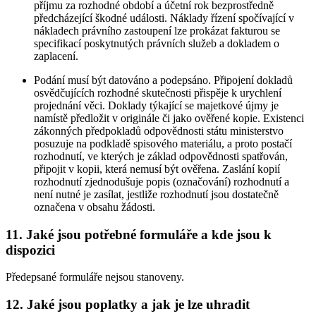
příjmu za rozhodné období a účetní rok bezprostředně
předcházející škodné události. Náklady řízení spočívající v
nákladech právního zastoupení lze prokázat fakturou se
specifikací poskytnutých právních služeb a dokladem o
zaplacení.
Podání musí být datováno a podepsáno. Připojení dokladů
osvědčujících rozhodné skutečnosti přispěje k urychlení
projednání věci. Doklady týkající se majetkové újmy je
namístě předložit v originále či jako ověřené kopie. Existenci
zákonných předpokladů odpovědnosti státu ministerstvo
posuzuje na podkladě spisového materiálu, a proto postačí
rozhodnutí, ve kterých je základ odpovědnosti spatřován,
připojit v kopii, která nemusí být ověřena. Zaslání kopií
rozhodnutí zjednodušuje popis (označování) rozhodnutí a
není nutné je zasílat, jestliže rozhodnutí jsou dostatečně
označena v obsahu žádosti.
11. Jaké jsou potřebné formuláře a kde jsou k
dispozici
Předepsané formuláře nejsou stanoveny.
12. Jaké jsou poplatky a jak je lze uhradit