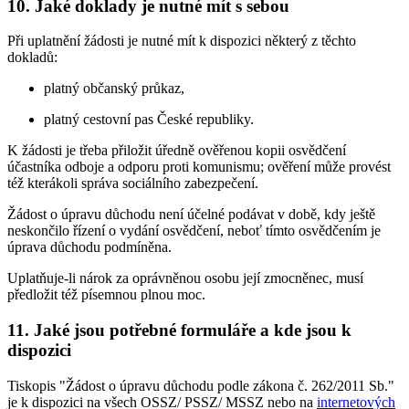
10. Jaké doklady je nutné mít s sebou
Při uplatnění žádosti je nutné mít k dispozici některý z těchto
dokladů:
platný občanský průkaz,
platný cestovní pas České republiky.
K žádosti je třeba přiložit úředně ověřenou kopii osvědčení
účastníka odboje a odporu proti komunismu; ověření může provést
též kterákoli správa sociálního zabezpečení.
Žádost o úpravu důchodu není účelné podávat v době, kdy ještě
neskončilo řízení o vydání osvědčení, neboť tímto osvědčením je
úprava důchodu podmíněna.
Uplatňuje-li nárok za oprávněnou osobu její zmocněnec, musí
předložit též písemnou plnou moc.
11. Jaké jsou potřebné formuláře a kde jsou k
dispozici
Tiskopis "Žádost o úpravu důchodu podle zákona č. 262/2011 Sb."
je k dispozici na všech OSSZ/ PSSZ/ MSSZ nebo na
internetových