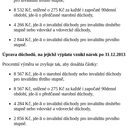
pro invaliditu třetího stupně,
8 532 Kč, snížené o 275 Kč za každé i započaté 90denní
období, jde-li o předčasné starobní důchody,
4 266 Kč, jde-li o invalidní důchody pro invaliditu druhého
stupně nebo vdovské a vdovecké důchody,
2 844 Kč, jde-li o invalidní důchody pro invaliditu prvního
stupně.
Úprava důchodů
,
na jejichž výplatu vznikl nárok po 31
.
12
.
2013
Procentní výměra se zvyšuje tak, aby dosáhla částky:
8 567 Kč, jde-li o starobní důchody nebo invalidní důchody
pro invaliditu třetího stupně,
8 567 Kč, snížené o 275 Kč za každé i započaté 90denní
období, jde-li o předčasné starobní důchody,
4 284 Kč, jde-li o invalidní důchody pro invaliditu druhého
stupně nebo vdovské a vdovecké důchody,
2 856 Kč, jde-li o invalidní důchody pro invaliditu prvního
stupně.