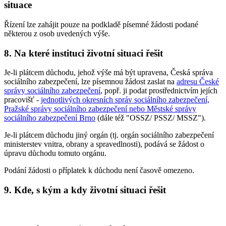
situace
Řízení lze zahájit pouze na podkladě písemné žádosti podané
některou z osob uvedených výše.
8. Na které instituci životní situaci řešit
Je-li plátcem důchodu, jehož výše má být upravena, Česká správa
sociálního zabezpečení, lze písemnou žádost zaslat na
adresu České
správy sociálního zabezpečení
, popř. ji podat prostřednictvím jejích
pracovišť -
jednotlivých okresních správ sociálního zabezpečení,
Pražské správy sociálního zabezpečení nebo Městské správy
sociálního zabezpečení Brno
(dále též "OSSZ/ PSSZ/ MSSZ").
Je-li plátcem důchodu jiný orgán (tj. orgán sociálního zabezpečení
ministerstev vnitra, obrany a spravedlnosti), podává se žádost o
úpravu důchodu tomuto orgánu.
Podání žádosti o příplatek k důchodu není časově omezeno.
9. Kde, s kým a kdy životní situaci řešit