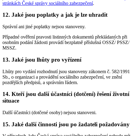
stránkách České správy sociálního zabezpečení
.
12. Jaké jsou poplatky a jak je lze uhradit
Správní ani jiné poplatky nejsou stanoveny.
Případné ověření pravosti listinných dokumentů překládaných při
osobním podání žádosti provádí bezplatně příslušná OSSZ/ PSSZ/
MSSZ.
13. Jaké jsou lhůty pro vyřízení
Lhůty pro vydání rozhodnutí jsou stanoveny zákonem č. 582/1991
Sb., o organizaci a provádění sociálního zabezpečení, ve znění
pozdějších předpisů, a správním řádem.
14. Kteří jsou další účastníci (dotčení) řešení životní
situace
Další účastníci (dotčené osoby) nejsou stanoveni.
15. Jaké další činnosti jsou po žadateli požadovány
V případech, kdy Česká správa sociálního zabezpečení nebude mít