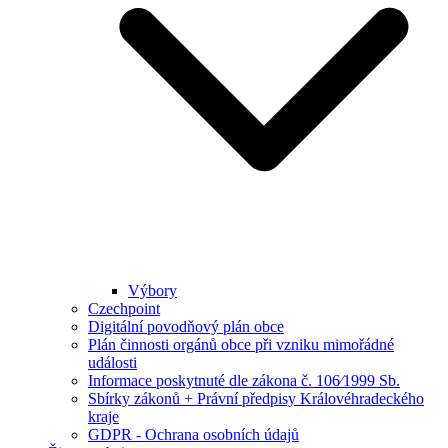
Výbory
Czechpoint
Digitální povodňový plán obce
Plán činnosti orgánů obce při vzniku mimořádné
události
Informace poskytnuté dle zákona č. 106⁄1999 Sb.
Sbírky zákonů + Právní předpisy Královéhradeckého
kraje
GDPR - Ochrana osobních údajů