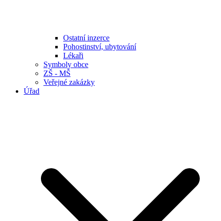
Ostatní inzerce
Pohostinství, ubytování
Lékaři
Symboly obce
ZŠ - MŠ
Veřejné zakázky
Úřad