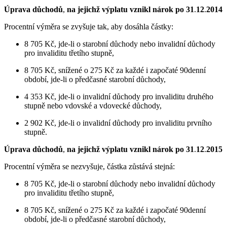
Úprava důchodů
,
na jejichž výplatu vznikl nárok po 31
.
12
.
2014
Procentní výměra se zvyšuje tak, aby dosáhla částky:
8 705 Kč, jde-li o starobní důchody nebo invalidní důchody
pro invaliditu třetího stupně,
8 705 Kč, snížené o 275 Kč za každé i započaté 90denní
období, jde-li o předčasné starobní důchody,
4 353 Kč, jde-li o invalidní důchody pro invaliditu druhého
stupně nebo vdovské a vdovecké důchody,
2 902 Kč, jde-li o invalidní důchody pro invaliditu prvního
stupně.
Úprava důchodů
,
na jejichž výplatu vznikl nárok po 31
.
12
.
2015
Procentní výměra se nezvyšuje, částka zůstává stejná:
8 705 Kč, jde-li o starobní důchody nebo invalidní důchody
pro invaliditu třetího stupně,
8 705 Kč, snížené o 275 Kč za každé i započaté 90denní
období, jde-li o předčasné starobní důchody,