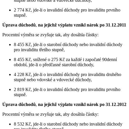
stupně nebo vdovské a vdovecké důchody,
2 774 Kč, jde-li o invalidní důchody pro invaliditu prvního
stupně.
Úprava důchodů
,
na jejichž výplatu vznikl nárok po 31
.
12
.
2011
Procentní výměra se zvyšuje tak, aby dosáhla částky:
8 455 Kč, jde-li o starobní důchody nebo invalidní důchody
pro invaliditu třetího stupně,
8 455 Kč, snížené o 275 Kč za každé i započaté 90denní
období, jde-li o předčasné starobní důchody,
4 228 Kč, jde-li o invalidní důchody pro invaliditu druhého
stupně nebo vdovské a vdovecké důchody,
2 819 Kč, jde-li o invalidní důchody pro invaliditu prvního
stupně.
Úprava důchodů
,
na jejichž výplatu vznikl nárok po 31
.
12
.
2012
Procentní výměra se zvyšuje tak, aby dosáhla částky:
8 532 Kč, jde-li o starobní důchody nebo invalidní důchody