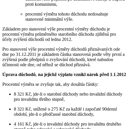
proti komunismu,
procentní výměra tohoto důchodu nedosahuje
stanovené minimální výše.
Základem pro stanovení výše procentní výměry důchodu je
procentní výměra průměrného starobního důchodu zjištěná pro
účely zvýšení důchodů od ledna 2012.
Pro stanovení výše procentní výměry důchodů přiznávaných ode
dne po 31.12.2011 je základem částka stanovená podle věty první a
zvýšená podle předpisů o zvyšování důchodů, které nabudou
účinnosti ode dne, od něhož se důchod přiznává.
Úprava důchodů
,
na jejichž výplatu vznikl nárok před 1
.
1
.
2012
Procentní výměra se zvyšuje tak, aby dosáhla částky:
8 321 Kč, jde-li o starobní důchody nebo invalidní důchody
pro invaliditu třetího stupně,
8 321 Kč, snížené o 275 Kč za každé i započaté 90denní
období, jde-li o předčasné starobní důchody,
4 161 Kč, jde-li o invalidní důchody pro invaliditu druhého