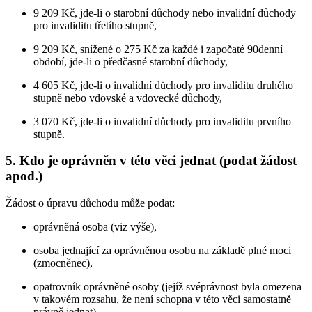
9 209 Kč, jde-li o starobní důchody nebo invalidní důchody
pro invaliditu třetího stupně,
9 209 Kč, snížené o 275 Kč za každé i započaté 90denní
období, jde-li o předčasné starobní důchody,
4 605 Kč, jde-li o invalidní důchody pro invaliditu druhého
stupně nebo vdovské a vdovecké důchody,
3 070 Kč, jde-li o invalidní důchody pro invaliditu prvního
stupně.
5. Kdo je oprávněn v této věci jednat (podat žádost
apod.)
Žádost o úpravu důchodu může podat:
oprávněná osoba (viz výše),
osoba jednající za oprávněnou osobu na základě plné moci
(zmocněnec),
opatrovník oprávněné osoby (jejíž svéprávnost byla omezena
v takovém rozsahu, že není schopna v této věci samostatně
právně jednat).