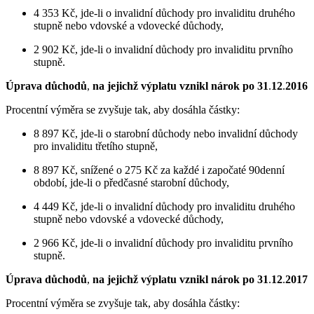
4 353 Kč, jde-li o invalidní důchody pro invaliditu druhého
stupně nebo vdovské a vdovecké důchody,
2 902 Kč, jde-li o invalidní důchody pro invaliditu prvního
stupně.
Úprava důchodů
,
na jejichž výplatu vznikl nárok po 31
.
12
.
2016
Procentní výměra se zvyšuje tak, aby dosáhla částky:
8 897 Kč, jde-li o starobní důchody nebo invalidní důchody
pro invaliditu třetího stupně,
8 897 Kč, snížené o 275 Kč za každé i započaté 90denní
období, jde-li o předčasné starobní důchody,
4 449 Kč, jde-li o invalidní důchody pro invaliditu druhého
stupně nebo vdovské a vdovecké důchody,
2 966 Kč, jde-li o invalidní důchody pro invaliditu prvního
stupně.
Úprava důchodů
,
na jejichž výplatu vznikl nárok po 31
.
12
.
2017
Procentní výměra se zvyšuje tak, aby dosáhla částky: