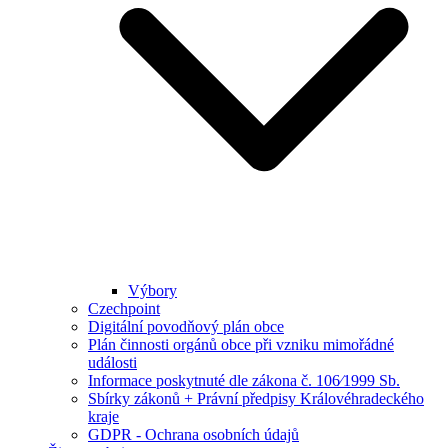
Výbory
Czechpoint
Digitální povodňový plán obce
Plán činnosti orgánů obce při vzniku mimořádné
události
Informace poskytnuté dle zákona č. 106⁄1999 Sb.
Sbírky zákonů + Právní předpisy Královéhradeckého
kraje
GDPR - Ochrana osobních údajů