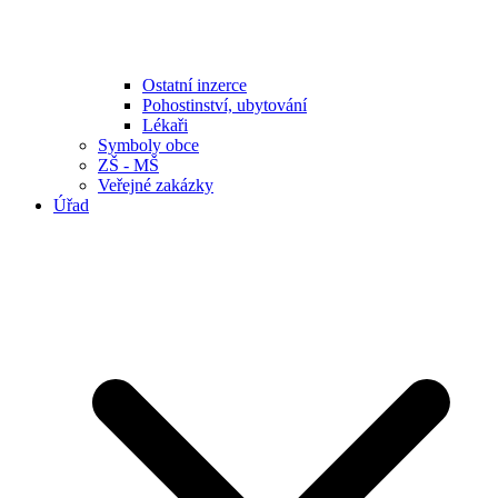
Ostatní inzerce
Pohostinství, ubytování
Lékaři
Symboly obce
ZŠ - MŠ
Veřejné zakázky
Úřad