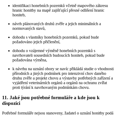
identifikaci honebních pozemků včetně mapového zákresu
hranic honitby na mapě zajišťující přesné odlišení hranic
honiteb,
návrh plánovaných druhů zvěře a jejich minimálních a
normovaných stavů,
dohodu s vlastníky honebních pozemků, pokud bude
požadováno jejich přičlenění,
dohodu o vzájemné výměně honebních pozemků s
navrhovateli sousedních budoucích honiteb, pokud bude
požadována výměna,
k návrhu na uznání obory se navíc přikládá studie o vhodnosti
přírodních a jiných podmínek pro intenzivní chov daného
druhu zvěře a projekt chovu a výstavby potřebných zařízení a
vyjádření veterinárních orgánů a orgánů na ochranu zvířat
proti týrání k navrhovaným podmínkám chovu.
11. Jaké jsou potřebné formuláře a kde jsou k
dispozici
Potřebné formuláře nejsou stanoveny, žadatel o uznání honitby podá