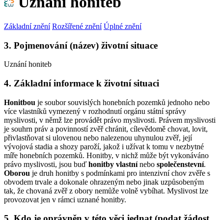
Uznání honiteb
Základní znění
Rozšířené znění
Úplné znění
3. Pojmenování (název) životní situace
Uznání honiteb
4. Základní informace k životní situaci
Honitbou
je soubor souvislých honebních pozemků jednoho nebo
více vlastníků vymezený v rozhodnutí orgánu státní správy
myslivosti, v němž lze provádět právo myslivosti. Právem myslivosti
je souhrn práv a povinností zvěř chránit, cílevědomě chovat, lovit,
přivlastňovat si ulovenou nebo nalezenou uhynulou zvěř, její
vývojová stadia a shozy paroží, jakož i užívat k tomu v nezbytné
míře honebních pozemků. Honitby, v nichž může být vykonáváno
právo myslivosti, jsou buď
honitby vlastní
nebo
společenstevní
.
Oborou
je druh honitby s podmínkami pro intenzivní chov zvěře s
obvodem trvale a dokonale ohrazeným nebo jinak uzpůsobeným
tak, že chovaná zvěř z obory nemůže volně vybíhat. Myslivost lze
provozovat jen v rámci uznané honitby.
5. Kdo je oprávněn v této věci jednat (podat žádost