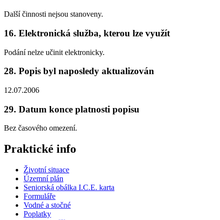
Další činnosti nejsou stanoveny.
16. Elektronická služba, kterou lze využít
Podání nelze učinit elektronicky.
28. Popis byl naposledy aktualizován
12.07.2006
29. Datum konce platnosti popisu
Bez časového omezení.
Praktické info
Životní situace
Územní plán
Seniorská obálka I.C.E. karta
Formuláře
Vodné a stočné
Poplatky