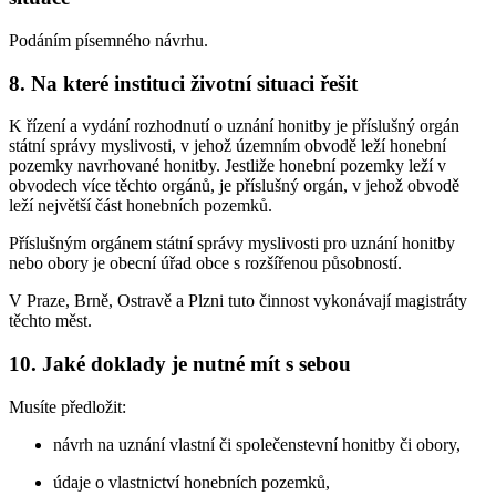
Podáním písemného návrhu.
8. Na které instituci životní situaci řešit
K řízení a vydání rozhodnutí o uznání honitby je příslušný orgán
státní správy myslivosti, v jehož územním obvodě leží honební
pozemky navrhované honitby. Jestliže honební pozemky leží v
obvodech více těchto orgánů, je příslušný orgán, v jehož obvodě
leží největší část honebních pozemků.
Příslušným orgánem státní správy myslivosti pro uznání honitby
nebo obory je obecní úřad obce s rozšířenou působností.
V Praze, Brně, Ostravě a Plzni tuto činnost vykonávají magistráty
těchto měst.
10. Jaké doklady je nutné mít s sebou
Musíte předložit:
návrh na uznání vlastní či společenstevní honitby či obory,
údaje o vlastnictví honebních pozemků,