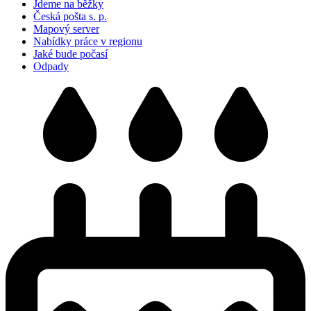
Jdeme na běžky
Česká pošta s. p.
Mapový server
Nabídky práce v regionu
Jaké bude počasí
Odpady