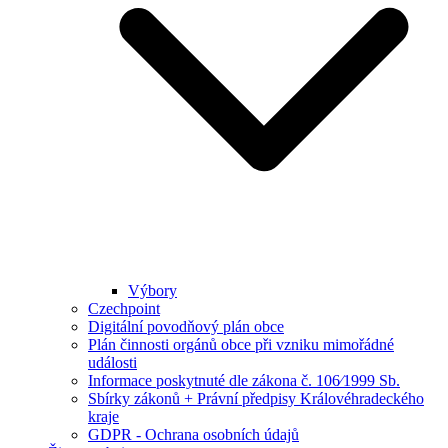
Výbory
Czechpoint
Digitální povodňový plán obce
Plán činnosti orgánů obce při vzniku mimořádné
události
Informace poskytnuté dle zákona č. 106⁄1999 Sb.
Sbírky zákonů + Právní předpisy Královéhradeckého
kraje
GDPR - Ochrana osobních údajů