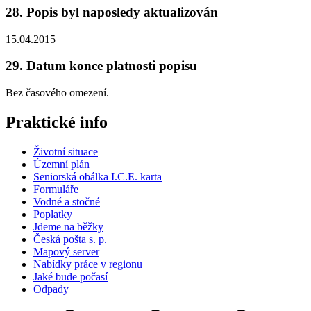
28. Popis byl naposledy aktualizován
15.04.2015
29. Datum konce platnosti popisu
Bez časového omezení.
Praktické info
Životní situace
Územní plán
Seniorská obálka I.C.E. karta
Formuláře
Vodné a stočné
Poplatky
Jdeme na běžky
Česká pošta s. p.
Mapový server
Nabídky práce v regionu
Jaké bude počasí
Odpady