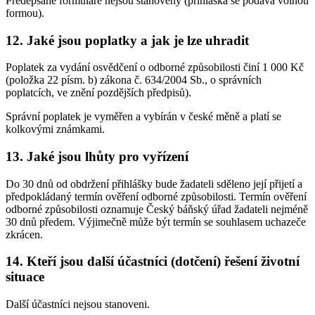
Předepsané formuláře nejsou stanoveny (přihláška se podává volnou
formou).
12. Jaké jsou poplatky a jak je lze uhradit
Poplatek za vydání osvědčení o odborné způsobilosti činí 1 000 Kč
(položka 22 písm. b) zákona č. 634/2004 Sb., o správních
poplatcích, ve znění pozdějších předpisů).
Správní poplatek je vyměřen a vybírán v české měně a platí se
kolkovými známkami.
13. Jaké jsou lhůty pro vyřízení
Do 30 dnů od obdržení přihlášky bude žadateli sděleno její přijetí a
předpokládaný termín ověření odborné způsobilosti. Termín ověření
odborné způsobilosti oznamuje Český báňský úřad žadateli nejméně
30 dnů předem. Výjimečně může být termín se souhlasem uchazeče
zkrácen.
14. Kteří jsou další účastníci (dotčení) řešení životní
situace
Další účastníci nejsou stanoveni.