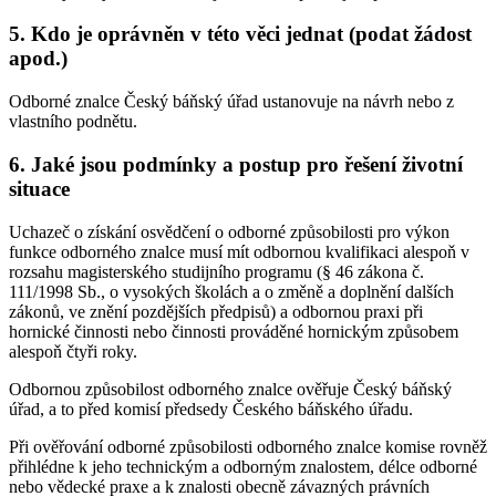
5. Kdo je oprávněn v této věci jednat (podat žádost
apod.)
Odborné znalce Český báňský úřad ustanovuje na návrh nebo z
vlastního podnětu.
6. Jaké jsou podmínky a postup pro řešení životní
situace
Uchazeč o získání osvědčení o odborné způsobilosti pro výkon
funkce odborného znalce musí mít odbornou kvalifikaci alespoň v
rozsahu magisterského studijního programu (§ 46 zákona č.
111/1998 Sb., o vysokých školách a o změně a doplnění dalších
zákonů, ve znění pozdějších předpisů) a odbornou praxi při
hornické činnosti nebo činnosti prováděné hornickým způsobem
alespoň čtyři roky.
Odbornou způsobilost odborného znalce ověřuje Český báňský
úřad, a to před komisí předsedy Českého báňského úřadu.
Při ověřování odborné způsobilosti odborného znalce komise rovněž
přihlédne k jeho technickým a odborným znalostem, délce odborné
nebo vědecké praxe a k znalosti obecně závazných právních