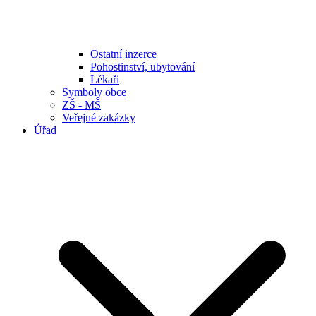
Ostatní inzerce
Pohostinství, ubytování
Lékaři
Symboly obce
ZŠ - MŠ
Veřejné zakázky
Úřad