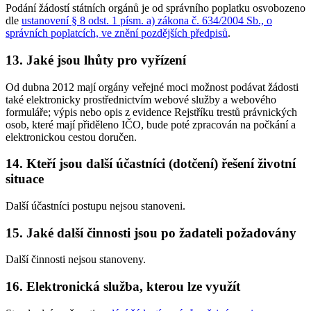
Podání žádostí státních orgánů je od správního poplatku osvobozeno
dle
ustanovení § 8 odst. 1 písm. a) zákona č. 634/2004 Sb., o
správních poplatcích, ve znění pozdějších předpisů
.
13. Jaké jsou lhůty pro vyřízení
Od dubna 2012 mají orgány veřejné moci možnost podávat žádosti
také elektronicky prostřednictvím webové služby a webového
formuláře; výpis nebo opis z evidence Rejstříku trestů právnických
osob, které mají přiděleno IČO, bude poté zpracován na počkání a
elektronickou cestou doručen.
14. Kteří jsou další účastníci (dotčení) řešení životní
situace
Další účastníci postupu nejsou stanoveni.
15. Jaké další činnosti jsou po žadateli požadovány
Další činnosti nejsou stanoveny.
16. Elektronická služba, kterou lze využít