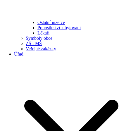
Ostatní inzerce
Pohostinství, ubytování
Lékaři
Symboly obce
ZŠ - MŠ
Veřejné zakázky
Úřad