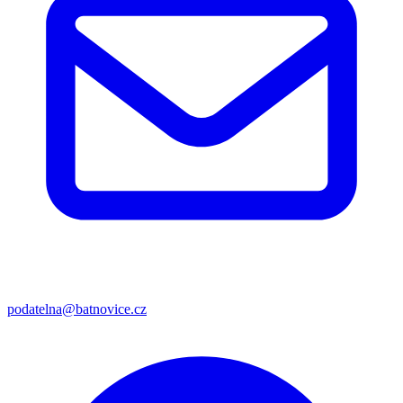
podatelna@batnovice.cz