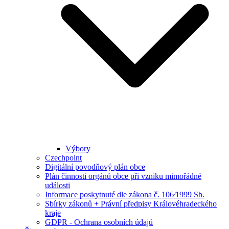
Výbory
Czechpoint
Digitální povodňový plán obce
Plán činnosti orgánů obce při vzniku mimořádné
události
Informace poskytnuté dle zákona č. 106⁄1999 Sb.
Sbírky zákonů + Právní předpisy Královéhradeckého
kraje
GDPR - Ochrana osobních údajů