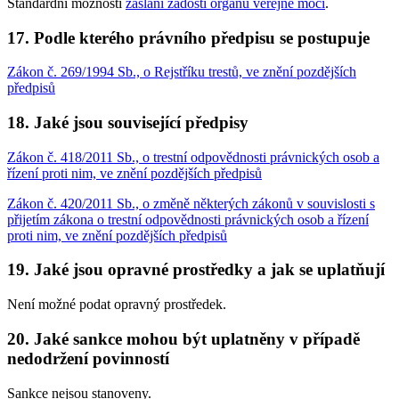
Standardní možnosti
zaslání žádostí orgánů veřejné moci
.
17. Podle kterého právního předpisu se postupuje
Zákon č. 269/1994 Sb., o Rejstříku trestů, ve znění pozdějších
předpisů
18. Jaké jsou související předpisy
Zákon č. 418/2011 Sb., o trestní odpovědnosti právnických osob a
řízení proti nim, ve znění pozdějších předpisů
Zákon č. 420/2011 Sb., o změně některých zákonů v souvislosti s
přijetím zákona o trestní odpovědnosti právnických osob a řízení
proti nim, ve znění pozdějších předpisů
19. Jaké jsou opravné prostředky a jak se uplatňují
Není možné podat opravný prostředek.
20. Jaké sankce mohou být uplatněny v případě
nedodržení povinností
Sankce nejsou stanoveny.