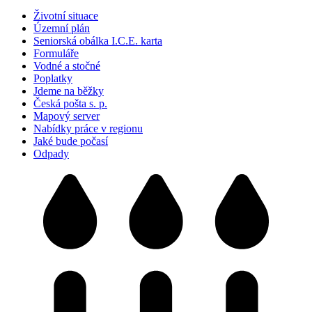
Životní situace
Územní plán
Seniorská obálka I.C.E. karta
Formuláře
Vodné a stočné
Poplatky
Jdeme na běžky
Česká pošta s. p.
Mapový server
Nabídky práce v regionu
Jaké bude počasí
Odpady