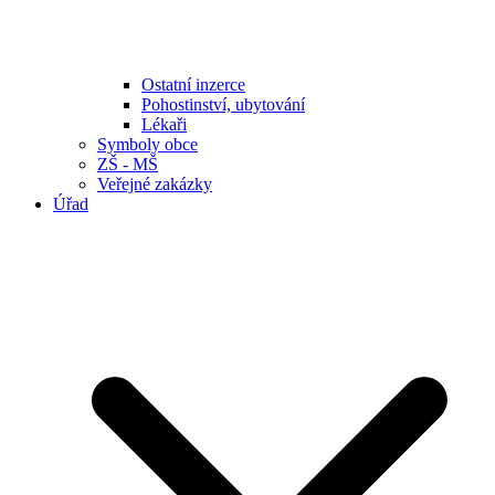
Ostatní inzerce
Pohostinství, ubytování
Lékaři
Symboly obce
ZŠ - MŠ
Veřejné zakázky
Úřad