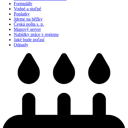
Formuláře
Vodné a stočné
Poplatky
Jdeme na běžky
Česká pošta s. p.
Mapový server
Nabídky práce v regionu
Jaké bude počasí
Odpady