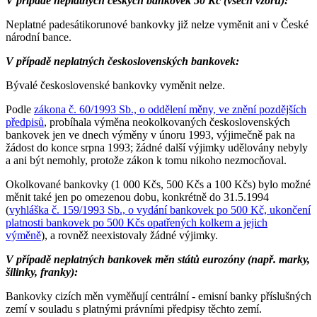
V případě neplatných českých bankovek 50 Kč (všech vzorů):
Neplatné padesátikorunové bankovky již nelze vyměnit ani v České
národní bance.
V případě neplatných československých bankovek:
Bývalé československé bankovky vyměnit nelze.
Podle
zákona č. 60/1993 Sb., o oddělení měny, ve znění pozdějších
předpisů
, probíhala výměna neokolkovaných československých
bankovek jen ve dnech výměny v únoru 1993, výjimečně pak na
žádost do konce srpna 1993; žádné další výjimky udělovány nebyly
a ani být nemohly, protože zákon k tomu nikoho nezmocňoval.
Okolkované bankovky (1 000 Kčs, 500 Kčs a 100 Kčs) bylo možné
měnit také jen po omezenou dobu, konkrétně do 31.5.1994
(
vyhláška č. 159/1993 Sb., o vydání bankovek po 500 Kč, ukončení
platnosti bankovek po 500 Kčs opatřených kolkem a jejich
výměně
), a rovněž neexistovaly žádné výjimky.
V případě neplatných bankovek měn států eurozóny (např. marky,
šilinky, franky):
Bankovky cizích měn vyměňují centrální - emisní banky příslušných
zemí v souladu s platnými právními předpisy těchto zemí.