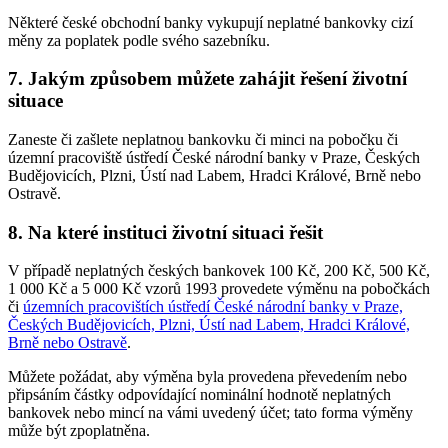
Některé české obchodní banky vykupují neplatné bankovky cizí
měny za poplatek podle svého sazebníku.
7. Jakým způsobem můžete zahájit řešení životní
situace
Zaneste či zašlete neplatnou bankovku či minci na pobočku či
územní pracoviště ústředí České národní banky v Praze, Českých
Budějovicích, Plzni, Ústí nad Labem, Hradci Králové, Brně nebo
Ostravě.
8. Na které instituci životní situaci řešit
V případě neplatných českých bankovek 100 Kč, 200 Kč, 500 Kč,
1 000 Kč a 5 000 Kč vzorů 1993 provedete výměnu na pobočkách
či
územních pracovištích ústředí České národní banky v Praze,
Českých Budějovicích, Plzni, Ústí nad Labem, Hradci Králové,
Brně nebo Ostravě
.
Můžete požádat, aby výměna byla provedena převedením nebo
připsáním částky odpovídající nominální hodnotě neplatných
bankovek nebo mincí na vámi uvedený účet; tato forma výměny
může být zpoplatněna.