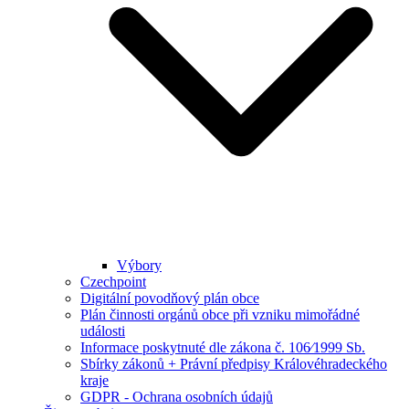
Výbory
Czechpoint
Digitální povodňový plán obce
Plán činnosti orgánů obce při vzniku mimořádné
události
Informace poskytnuté dle zákona č. 106⁄1999 Sb.
Sbírky zákonů + Právní předpisy Královéhradeckého
kraje
GDPR - Ochrana osobních údajů