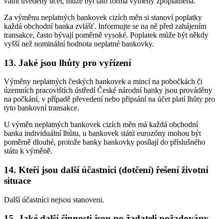
vámi uvedený účet, může být tato forma výměny zpoplatněna.
Za výměnu neplatných bankovek cizích měn si stanoví poplatky
každá obchodní banka zvlášť. Informujte se na ně před zahájením
transakce, často bývají poměrně vysoké. Poplatek může být někdy
vyšší než nominální hodnota neplatné bankovky.
13. Jaké jsou lhůty pro vyřízení
Výměny neplatných českých bankovek a mincí na pobočkách či
územních pracovištích ústředí České národní banky jsou prováděny
na počkání, v případě převedení nebo připsání na účet platí lhůty pro
tyto bankovní transakce.
U výměn neplatných bankovek cizích měn má každá obchodní
banka individuální lhůtu, u bankovek států eurozóny mohou být
poměrně dlouhé, protože banky bankovky posílají do příslušného
státu k výměně.
14. Kteří jsou další účastníci (dotčení) řešení životní
situace
Další účastníci nejsou stanoveni.
15. Jaké další činnosti jsou po žadateli požadovány