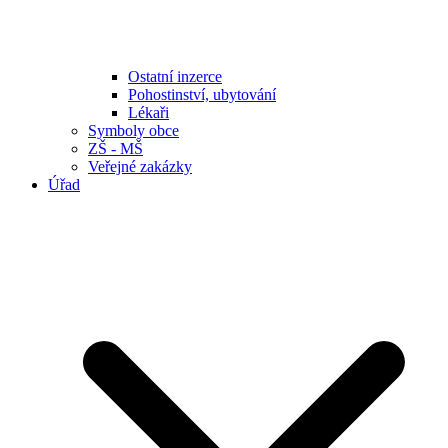
Ostatní inzerce
Pohostinství, ubytování
Lékaři
Symboly obce
ZŠ - MŠ
Veřejné zakázky
Úřad