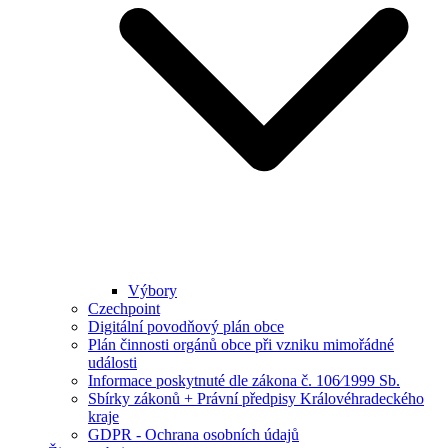
Výbory
Czechpoint
Digitální povodňový plán obce
Plán činnosti orgánů obce při vzniku mimořádné
události
Informace poskytnuté dle zákona č. 106⁄1999 Sb.
Sbírky zákonů + Právní předpisy Královéhradeckého
kraje
GDPR - Ochrana osobních údajů