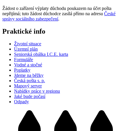
Žádost o zařízení výplaty důchodu poukazem na účet pošta
nepřijímá; tuto žádost důchodce zasílá přímo na adresu
České
správy sociálního zabezpečení
.
Praktické info
Životní situace
Územní plán
Seniorská obálka I.C.E. karta
Formuláře
Vodné a stočné
Poplatky
Jdeme na běžky
Česká pošta s. p.
Mapový server
Nabídky práce v regionu
Jaké bude počasí
Odpady