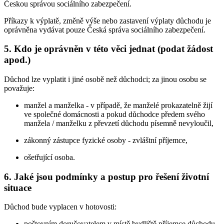
Českou správou sociálního zabezpečení.
Příkazy k výplatě, změně výše nebo zastavení výplaty důchodu je
oprávněna vydávat pouze Česká správa sociálního zabezpečení.
5. Kdo je oprávněn v této věci jednat (podat žádost
apod.)
Důchod lze vyplatit i jiné osobě než důchodci; za jinou osobu se
považuje:
manžel a manželka - v případě, že manželé prokazatelně žijí
ve společné domácnosti a pokud důchodce předem svého
manžela / manželku z převzetí důchodu písemně nevyloučil,
zákonný zástupce fyzické osoby - zvláštní příjemce,
ošetřující osoba.
6. Jaké jsou podmínky a postup pro řešení životní
situace
Důchod bude vyplacen v hotovosti:
poštovním doručovatelem v místě bydliště příjemce důchodu,