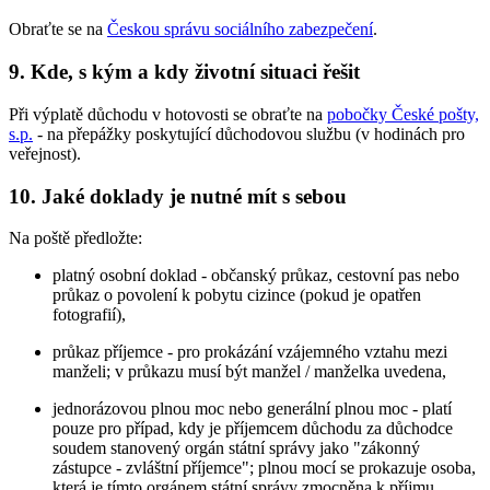
Obraťte se na
Českou správu sociálního zabezpečení
.
9. Kde, s kým a kdy životní situaci řešit
Při výplatě důchodu v hotovosti se obraťte na
pobočky České pošty,
s.p.
- na přepážky poskytující důchodovou službu (v hodinách pro
veřejnost).
10. Jaké doklady je nutné mít s sebou
Na poště předložte:
platný osobní doklad - občanský průkaz, cestovní pas nebo
průkaz o povolení k pobytu cizince (pokud je opatřen
fotografií),
průkaz příjemce - pro prokázání vzájemného vztahu mezi
manželi; v průkazu musí být manžel / manželka uvedena,
jednorázovou plnou moc nebo generální plnou moc - platí
pouze pro případ, kdy je příjemcem důchodu za důchodce
soudem stanovený orgán státní správy jako "zákonný
zástupce - zvláštní příjemce"; plnou mocí se prokazuje osoba,
která je tímto orgánem státní správy zmocněna k příjmu