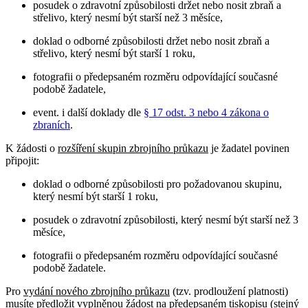
posudek o zdravotní způsobilosti držet nebo nosit zbraň a
střelivo, který nesmí být starší než 3 měsíce,
doklad o odborné způsobilosti držet nebo nosit zbraň a
střelivo, který nesmí být starší 1 roku,
fotografii o předepsaném rozměru odpovídající současné
podobě žadatele,
event. i další doklady dle
§ 17 odst. 3 nebo 4 zákona o
zbraních
.
K žádosti o
rozšíření skupin zbrojního průkazu
je žadatel povinen
připojit:
doklad o odborné způsobilosti pro požadovanou skupinu,
který nesmí být starší 1 roku,
posudek o zdravotní způsobilosti, který nesmí být starší než 3
měsíce,
fotografii o předepsaném rozměru odpovídající současné
podobě žadatele.
Pro
vydání nového zbrojního průkazu
(tzv. prodloužení platnosti)
musíte předložit vyplněnou žádost na předepsaném tiskopisu (stejný