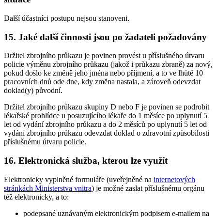
Další účastníci postupu nejsou stanoveni.
15. Jaké další činnosti jsou po žadateli požadovány
Držitel zbrojního průkazu je povinen provést u příslušného útvaru
policie výměnu zbrojního průkazu (jakož i průkazu zbraně) za nový,
pokud došlo ke změně jeho jména nebo příjmení, a to ve lhůtě 10
pracovních dnů ode dne, kdy změna nastala, a zároveň odevzdat
doklad(y) původní.
Držitel zbrojního průkazu skupiny D nebo F je povinen se podrobit
lékařské prohlídce u posuzujícího lékaře do 1 měsíce po uplynutí 5
let od vydání zbrojního průkazu a do 2 měsíců po uplynutí 5 let od
vydání zbrojního průkazu odevzdat doklad o zdravotní způsobilosti
příslušnému útvaru policie.
16. Elektronická služba, kterou lze využít
Elektronicky vyplněné formuláře (uveřejněné na
internetových
stránkách Ministerstva vnitra
) je možné zaslat příslušnému orgánu
též elektronicky, a to:
podepsané uznávaným elektronickým podpisem e-mailem na