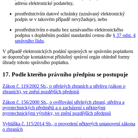
adresu elektronické podatelny,
prostřednictvím datové schránky (uznávaný elektronický
podpis se v takovém případě nevyžaduje), nebo
prostřednictvím e-mailu bez uznávaného elektronického
podpisu s doplněním podání standardní cestou dle
§ 37 odst. 4
správního řádu
.
V případě elektronických podání spojených se správním poplatkem
se doporučuje kontaktovat příslušný správní orgán ohledně formy
úhrady tohoto správního poplatku.
17. Podle kterého právního předpisu se postupuje
Zákon č. 119/2002 Sb., o střelných zbraních a střelivu (zákon o
zbraních), ve znění pozdějších předpisů
Zákon č. 156/2000 Sb., o ověřování střelných zbraní, střeliva a
pyrotechnických předmětů a o zacházení s některými
pyrotechnickými výrobky, ve znění pozdějších předpisů
Vyhláška č. 115/2014 Sb., o provedení některých ustanovení zákona
o zbraních