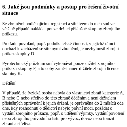
6. Jaké jsou podmínky a postup pro řešení životní
situace
Se zbraněmi podléhajícími registraci a střelivem do nich smí ve
většině případů nakládat pouze držitel příslušné skupiny zbrojního
průkazu.
Pro řadu povolání, popř. podnikatelské činnosti, v jejichž rámci
dochází k zacházení se střelnými zbraněmi, je nezbytností zbrojní
průkaz skupiny D.
Pyrotechnický průzkum smí vykonávat pouze držitel zbrojního
průkazu skupiny F, a to coby zaměstnanec držitele zbrojní licence
skupiny K.
Dědění
V případě, že fyzická osoba nabyla do vlastnictví zbraň kategorie A,
B nebo C nebo střelivo do této zbraně děděním a není držitelem
příslušných oprávnění k jejich držení, je oprávněna do 2 měsíců ode
dne, kdy rozhodnutí o dědictví nabylo právní moci, požádat o
vydání zbrojního průkazu, popř. o udělení výjimky, vydání povolení
nebo zbrojního průvodního listu pro vývoz, dovoz nebo tranzit
zbraní a střeliva.