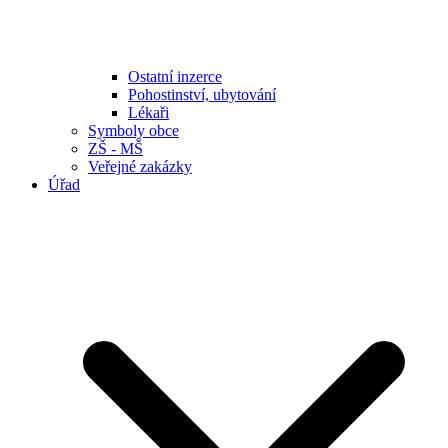
Ostatní inzerce
Pohostinství, ubytování
Lékaři
Symboly obce
ZŠ - MŠ
Veřejné zakázky
Úřad