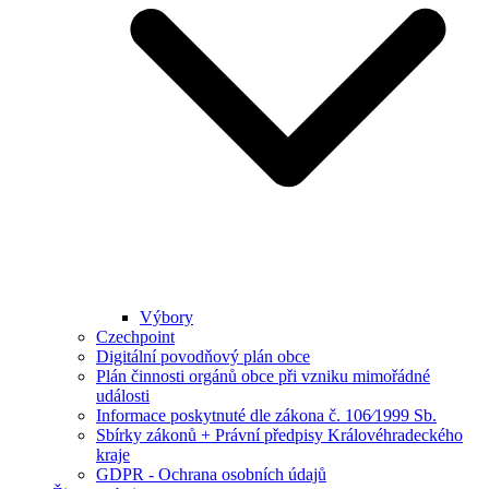
Výbory
Czechpoint
Digitální povodňový plán obce
Plán činnosti orgánů obce při vzniku mimořádné
události
Informace poskytnuté dle zákona č. 106⁄1999 Sb.
Sbírky zákonů + Právní předpisy Královéhradeckého
kraje
GDPR - Ochrana osobních údajů