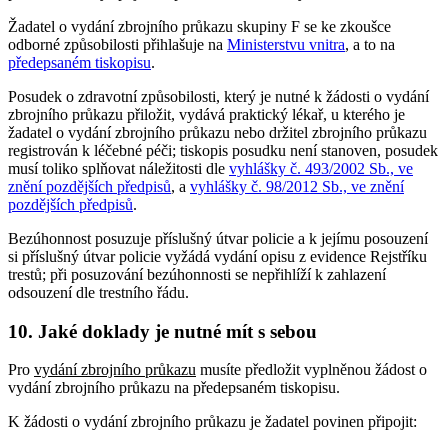
Žadatel o vydání zbrojního průkazu skupiny F se ke zkoušce
odborné způsobilosti přihlašuje na
Ministerstvu vnitra
, a to na
předepsaném tiskopisu
.
Posudek o zdravotní způsobilosti, který je nutné k žádosti o vydání
zbrojního průkazu přiložit, vydává praktický lékař, u kterého je
žadatel o vydání zbrojního průkazu nebo držitel zbrojního průkazu
registrován k léčebné péči; tiskopis posudku není stanoven, posudek
musí toliko splňovat náležitosti dle
vyhlášky č. 493/2002 Sb., ve
znění pozdějších předpisů
, a
vyhlášky č. 98/2012 Sb., ve znění
pozdějších předpisů
.
Bezúhonnost posuzuje příslušný útvar policie a k jejímu posouzení
si příslušný útvar policie vyžádá vydání opisu z evidence Rejstříku
trestů; při posuzování bezúhonnosti se nepřihlíží k zahlazení
odsouzení dle trestního řádu.
10. Jaké doklady je nutné mít s sebou
Pro
vydání zbrojního průkazu
musíte předložit vyplněnou žádost o
vydání zbrojního průkazu na předepsaném tiskopisu.
K žádosti o vydání zbrojního průkazu je žadatel povinen připojit: