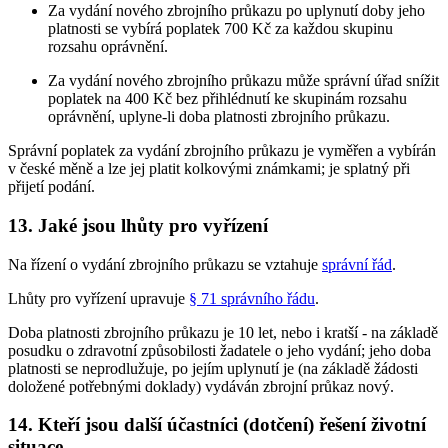
Za vydání nového zbrojního průkazu po uplynutí doby jeho
platnosti se vybírá poplatek 700 Kč za každou skupinu
rozsahu oprávnění.
Za vydání nového zbrojního průkazu může správní úřad snížit
poplatek na 400 Kč bez přihlédnutí ke skupinám rozsahu
oprávnění, uplyne-li doba platnosti zbrojního průkazu.
Správní poplatek za vydání zbrojního průkazu je vyměřen a vybírán
v české měně a lze jej platit kolkovými známkami; je splatný při
přijetí podání.
13. Jaké jsou lhůty pro vyřízení
Na řízení o vydání zbrojního průkazu se vztahuje
správní řád
.
Lhůty pro vyřízení upravuje
§ 71 správního řádu
.
Doba platnosti zbrojního průkazu je 10 let, nebo i kratší - na základě
posudku o zdravotní způsobilosti žadatele o jeho vydání; jeho doba
platnosti se neprodlužuje, po jejím uplynutí je (na základě žádosti
doložené potřebnými doklady) vydáván zbrojní průkaz nový.
14. Kteří jsou další účastníci (dotčení) řešení životní
situace