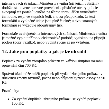
internetových stránkách Ministerstva vnitra (při jejich vytištění)
dodržet stanovené barevné provedení - příslušné útvary policie
akceptují též podání učiněná na těchto formulářích vytištěných
černobíle, resp. ve stupních šedi, a to za předpokladu, že text
formulářů a vyplněné údaje jsou plně čitelné; u dvoustranných
formulářů se vyžaduje oboustranný tisk.
Formuláře uveřejněné na internetových stránkách Ministerstva vnitra
je možné vyplnit přímo v elektronické podobě, vytisknout a připojit
podpis (popř. razítko), nebo vyplnit ručně až po vytištění.
12. Jaké jsou poplatky a jak je lze uhradit
Poplatek za vydání zbrojního průkazu za každou skupinu rozsahu
oprávnění činí 700 Kč.
Správní úřad může snížit poplatek při vydání zbrojního průkazu v
důsledku změny bydliště, jména nebo příjmení fyzické osoby na 50
Kč.
Poznámky:
Za vydání duplikátu zbrojního průkazu se vybírá poplatek
100 Kč.