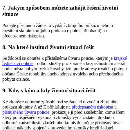
7. Jakým způsobem můžete zahájit řešení životní
situace
Podejte písemnou žádost o vydání zbrojního průkazu nebo o
rozšíření skupin zbrojního průkazu (spolu s přílohami) na
předepsaném tiskopisu.
8. Na které instituci životní situaci řešit
Se žádostí se obraťte k příslušnému útvaru policie, kterým je
krajské
ředitelství policie
- odbor služby pro zbraně a bezpečnostní materiál,
podle místa pobytu fyzické osoby, tzn. podle adresy trvalého pobytu
občana České republiky anebo adresy trvalého nebo přechodného
pobytu cizince.
9. Kde, s kým a kdy životní situaci řešit
Ke zkoušce odborné způsobilosti se žadatel o vydání zbrojního
průkazu skupiny A až E přihlašuje na
předepsaném tiskopisu
u
příslušného útvaru policie
, prokazuje ji před zkušebním komisařem,
který po úspěšném vykonání zkoušky vydá žadateli doklad o
odborné způsobilosti; zkušebního komisaře určuje příslušný útvar
policie; náklady spojené s provedením zkoušky hradí žadatel.