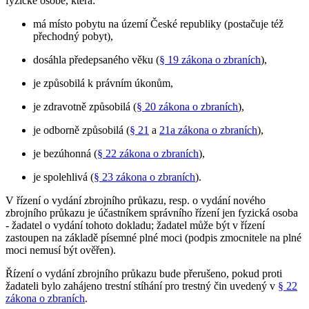
fyzické osobě, která:
má místo pobytu na území České republiky (postačuje též
přechodný pobyt),
dosáhla předepsaného věku (
§ 19 zákona o zbraních
),
je způsobilá k právním úkonům,
je zdravotně způsobilá (
§ 20 zákona o zbraních
),
je odborně způsobilá (
§ 21
a
21a zákona o zbraních
),
je bezúhonná (
§ 22 zákona o zbraních
),
je spolehlivá (
§ 23 zákona o zbraních
).
V řízení o vydání zbrojního průkazu, resp. o vydání nového
zbrojního průkazu je účastníkem správního řízení jen fyzická osoba
- žadatel o vydání tohoto dokladu; žadatel může být v řízení
zastoupen na základě písemné plné moci (podpis zmocnitele na plné
moci nemusí být ověřen).
Řízení o vydání zbrojního průkazu bude přerušeno, pokud proti
žadateli bylo zahájeno trestní stíhání pro trestný čin uvedený v
§ 22
zákona o zbraních
.