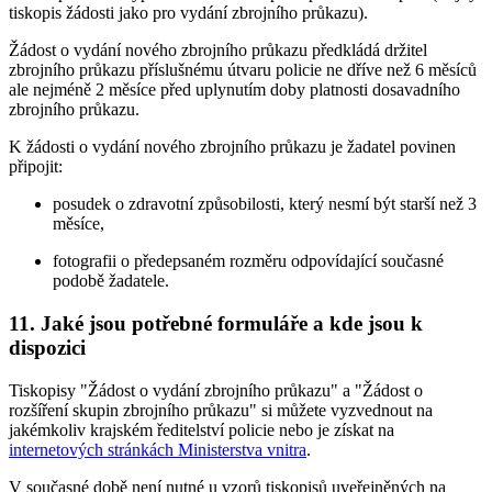
tiskopis žádosti jako pro vydání zbrojního průkazu).
Žádost o vydání nového zbrojního průkazu předkládá držitel
zbrojního průkazu příslušnému útvaru policie ne dříve než 6 měsíců
ale nejméně 2 měsíce před uplynutím doby platnosti dosavadního
zbrojního průkazu.
K žádosti o vydání nového zbrojního průkazu je žadatel povinen
připojit:
posudek o zdravotní způsobilosti, který nesmí být starší než 3
měsíce,
fotografii o předepsaném rozměru odpovídající současné
podobě žadatele.
11. Jaké jsou potřebné formuláře a kde jsou k
dispozici
Tiskopisy "Žádost o vydání zbrojního průkazu" a "Žádost o
rozšíření skupin zbrojního průkazu" si můžete vyzvednout na
jakémkoliv krajském ředitelství policie nebo je získat na
internetových stránkách Ministerstva vnitra
.
V současné době není nutné u vzorů tiskopisů uveřejněných na