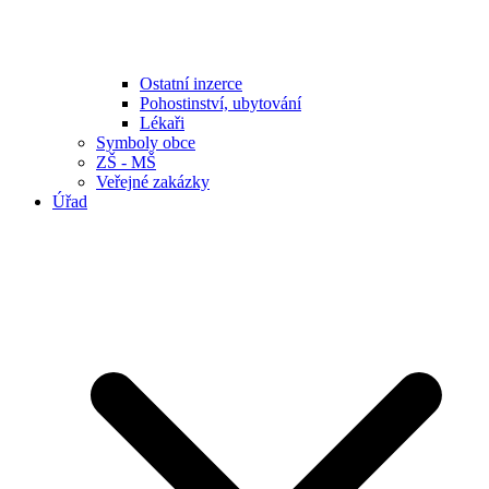
Ostatní inzerce
Pohostinství, ubytování
Lékaři
Symboly obce
ZŠ - MŠ
Veřejné zakázky
Úřad