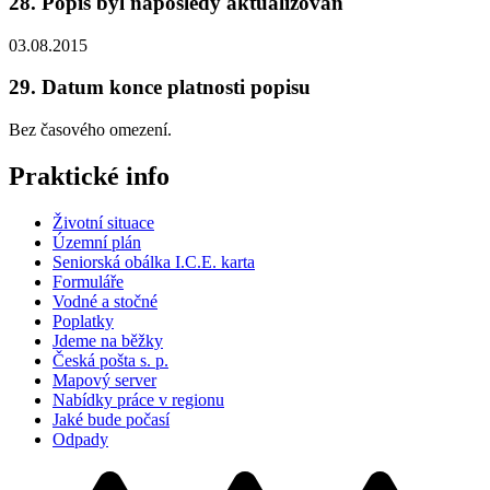
28. Popis byl naposledy aktualizován
03.08.2015
29. Datum konce platnosti popisu
Bez časového omezení.
Praktické info
Životní situace
Územní plán
Seniorská obálka I.C.E. karta
Formuláře
Vodné a stočné
Poplatky
Jdeme na běžky
Česká pošta s. p.
Mapový server
Nabídky práce v regionu
Jaké bude počasí
Odpady