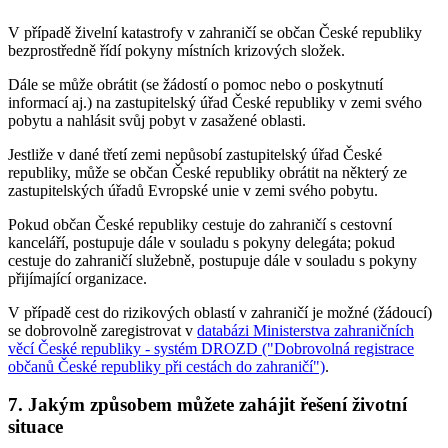
V případě živelní katastrofy v zahraničí se občan České republiky
bezprostředně řídí pokyny místních krizových složek.
Dále se může obrátit (se žádostí o pomoc nebo o poskytnutí
informací aj.) na zastupitelský úřad České republiky v zemi svého
pobytu a nahlásit svůj pobyt v zasažené oblasti.
Jestliže v dané třetí zemi nepůsobí zastupitelský úřad České
republiky, může se občan České republiky obrátit na některý ze
zastupitelských úřadů Evropské unie v zemi svého pobytu.
Pokud občan České republiky cestuje do zahraničí s cestovní
kanceláří, postupuje dále v souladu s pokyny delegáta; pokud
cestuje do zahraničí služebně, postupuje dále v souladu s pokyny
přijímající organizace.
V případě cest do rizikových oblastí v zahraničí je možné (žádoucí)
se dobrovolně zaregistrovat v
databázi Ministerstva zahraničních
věcí České republiky - systém DROZD ("Dobrovolná registrace
občanů České republiky při cestách do zahraničí")
.
7. Jakým způsobem můžete zahájit řešení životní
situace