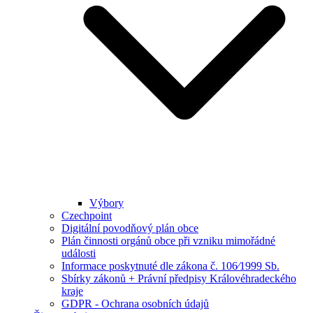
Výbory
Czechpoint
Digitální povodňový plán obce
Plán činnosti orgánů obce při vzniku mimořádné
události
Informace poskytnuté dle zákona č. 106⁄1999 Sb.
Sbírky zákonů + Právní předpisy Královéhradeckého
kraje
GDPR - Ochrana osobních údajů