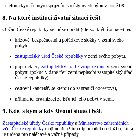
Telefonickým či jiným spojením s místy uvedenými v bodě 08.
8. Na které instituci životní situaci řešit
Občan České republiky se může obrátit (dle konkrétní situace) na:
krizové, bezpečnostní a pořádkové složky v zemi svého
pobytu,
zastupitelský úřad České republiky
v zemi svého pobytu,
příp. některý
zastupitelský úřad Evropské unie
v zemi svého
pobytu (pokud v dané třetí zemi nepůsobí zastupitelský úřad
České republiky),
cestovní kancelář, se kterou do zahraničí odcestoval,
přijímající organizaci zajišťující jeho pobyt v zemi.
9. Kde, s kým a kdy životní situaci řešit
Zastupitelské úřady České republiky
a
Ministerstvo zahraničních
věcí České republiky
mají nepřetržitou diplomatickou službu, která
je určena pro naléhavé a vážné případy.