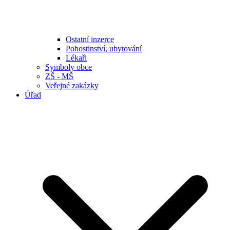
Ostatní inzerce
Pohostinství, ubytování
Lékaři
Symboly obce
ZŠ - MŠ
Veřejné zakázky
Úřad