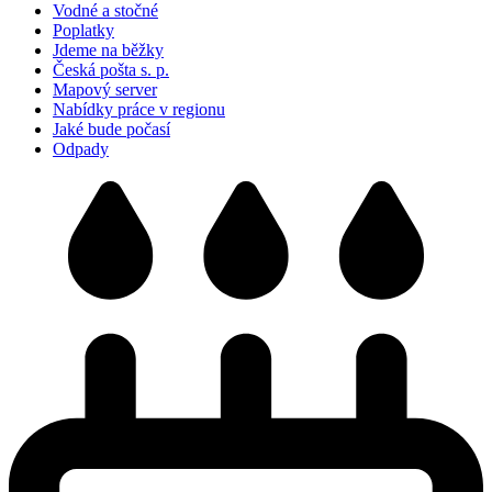
Vodné a stočné
Poplatky
Jdeme na běžky
Česká pošta s. p.
Mapový server
Nabídky práce v regionu
Jaké bude počasí
Odpady