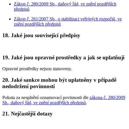
Zákon č. 280/2009 Sb., daňový řád, ve znění pozdějších
předpisů
Zákon č. 261/2007 Sb., o stabilizaci veřejných rozpočtů, ve
znění pozdějších předpisů
18. Jaké jsou související předpisy
19. Jaké jsou opravné prostředky a jak se uplatňují
Opravné prostředky nejsou stanoveny.
20. Jaké sankce mohou být uplatněny v případě
nedodržení povinností
Pokuta za nesplnění oznamovací povinnosti dle
zákona č. 280/2009
Sb., daňový řád, ve znění pozdějších předpisů
.
21. Nejčastější dotazy