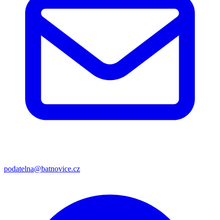
podatelna@batnovice.cz