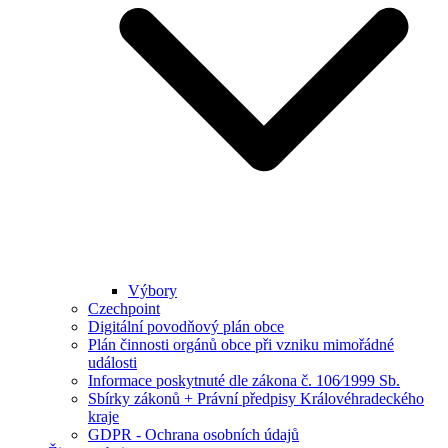
Výbory
Czechpoint
Digitální povodňový plán obce
Plán činnosti orgánů obce při vzniku mimořádné
události
Informace poskytnuté dle zákona č. 106⁄1999 Sb.
Sbírky zákonů + Právní předpisy Královéhradeckého
kraje
GDPR - Ochrana osobních údajů