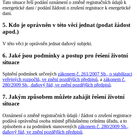
Tato situace řeší podání oznámení o změně registračních údajů k
energetické dani / podání žádosti o zrušení registrace k energetické
dani.
5. Kdo je oprávněn v této věci jednat (podat žádost
apod.)
V této věci je oprávněn jednat daňový subjekt.
6. Jaké jsou podmínky a postup pro řešení životní
situace
Splnění podmínek určených
zákonem č. 261/2007 Sb., o stabilizaci
veřejných rozpočtů, ve znění pozdějších předpisů
, a
zákonem č.
280/2009 Sb., daňový řád, ve znění pozdějších předpisů
.
7. Jakým způsobem můžete zahájit řešení životní
situace
Oznámení o změně registračních údajů / žádost o zrušení registrace
podává oprávněná osoba místně příslušnému celnímu úřadu, a to
způsobem a za podmínek stanovených
zákonem č. 280/2009 Sb.,
daňový řád, ve znění pozdějších předpisů
.