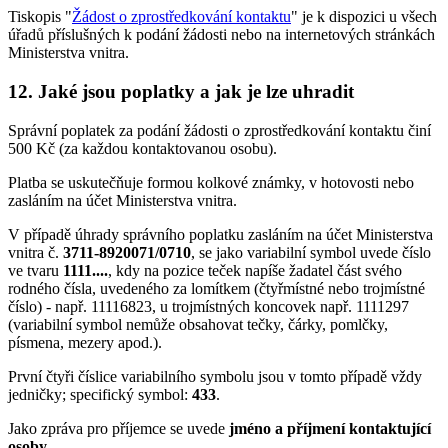
Tiskopis "
Žádost o zprostředkování kontaktu
" je k dispozici u všech
úřadů příslušných k podání žádosti nebo na internetových stránkách
Ministerstva vnitra.
12. Jaké jsou poplatky a jak je lze uhradit
Správní poplatek za podání žádosti o zprostředkování kontaktu činí
500 Kč (za každou kontaktovanou osobu).
Platba se uskutečňuje formou kolkové známky, v hotovosti nebo
zasláním na účet Ministerstva vnitra.
V případě úhrady správního poplatku zasláním na účet Ministerstva
vnitra č.
3711-8920071/0710
, se jako variabilní symbol uvede číslo
ve tvaru
1111....
, kdy na pozice teček napíše žadatel část svého
rodného čísla, uvedeného za lomítkem (čtyřmístné nebo trojmístné
číslo) - např. 11116823, u trojmístných koncovek např. 1111297
(variabilní symbol nemůže obsahovat tečky, čárky, pomlčky,
písmena, mezery apod.).
První čtyři číslice variabilního symbolu jsou v tomto případě vždy
jedničky; specifický symbol:
433
.
Jako zpráva pro příjemce se uvede
jméno a příjmení kontaktující
osoby
.