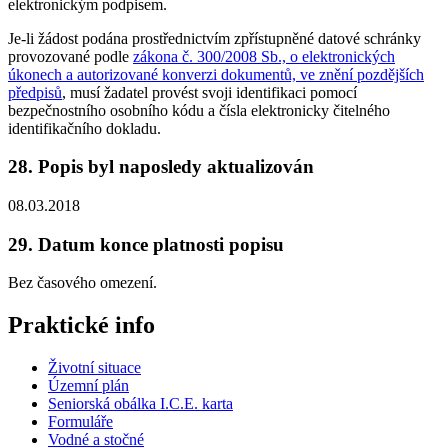
elektronickým podpisem.
Je-li žádost podána prostřednictvím zpřístupněné datové schránky
provozované podle
zákona č. 300/2008 Sb., o elektronických
úkonech a autorizované konverzi dokumentů, ve znění pozdějších
předpisů
, musí žadatel provést svoji identifikaci pomocí
bezpečnostního osobního kódu a čísla elektronicky čitelného
identifikačního dokladu.
28. Popis byl naposledy aktualizován
08.03.2018
29. Datum konce platnosti popisu
Bez časového omezení.
Praktické info
Životní situace
Územní plán
Seniorská obálka I.C.E. karta
Formuláře
Vodné a stočné