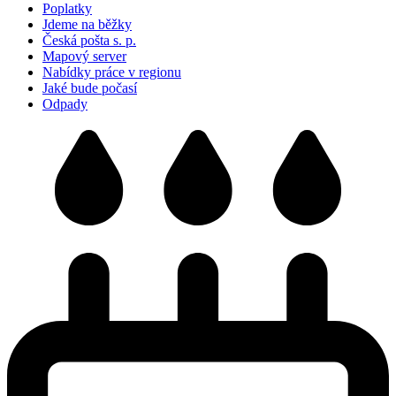
Poplatky
Jdeme na běžky
Česká pošta s. p.
Mapový server
Nabídky práce v regionu
Jaké bude počasí
Odpady