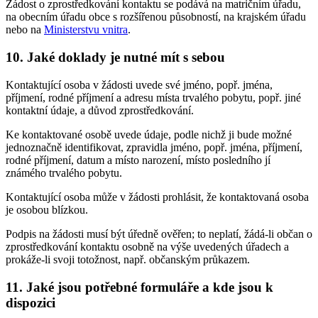
Žádost o zprostředkování kontaktu se podává na matričním úřadu,
na obecním úřadu obce s rozšířenou působností, na krajském úřadu
nebo na
Ministerstvu vnitra
.
10. Jaké doklady je nutné mít s sebou
Kontaktující osoba v žádosti uvede své jméno, popř. jména,
příjmení, rodné příjmení a adresu místa trvalého pobytu, popř. jiné
kontaktní údaje, a důvod zprostředkování.
Ke kontaktované osobě uvede údaje, podle nichž ji bude možné
jednoznačně identifikovat, zpravidla jméno, popř. jména, příjmení,
rodné příjmení, datum a místo narození, místo posledního jí
známého trvalého pobytu.
Kontaktující osoba může v žádosti prohlásit, že kontaktovaná osoba
je osobou blízkou.
Podpis na žádosti musí být úředně ověřen; to neplatí, žádá-li občan o
zprostředkování kontaktu osobně na výše uvedených úřadech a
prokáže-li svoji totožnost, např. občanským průkazem.
11. Jaké jsou potřebné formuláře a kde jsou k
dispozici