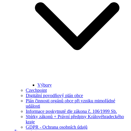
Výbory
Czechpoint
Digitální povodňový plán obce
Plán činnosti orgánů obce při vzniku mimořádné
události
Informace poskytnuté dle zákona č. 106⁄1999 Sb.
Sbírky zákonů + Právní předpisy Královéhradeckého
kraje
GDPR - Ochrana osobních údajů