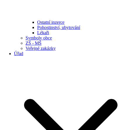
Ostatní inzerce
Pohostinství, ubytování
Lékaři
Symboly obce
ZŠ - MŠ
Veřejné zakázky
Úřad