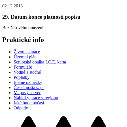
02.12.2013
29. Datum konce platnosti popisu
Bez časového omezení.
Praktické info
Životní situace
Územní plán
Seniorská obálka I.C.E. karta
Formuláře
Vodné a stočné
Poplatky
Jdeme na běžky
Česká pošta s. p.
Mapový server
Nabídky práce v regionu
Jaké bude počasí
Odpady