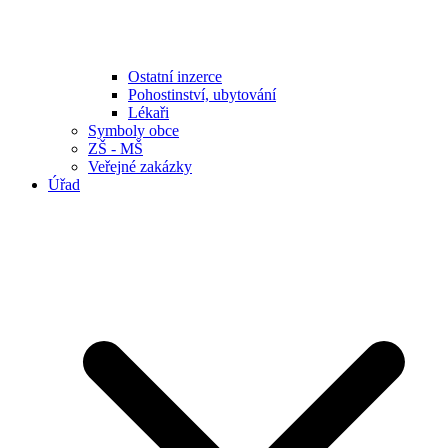
Ostatní inzerce
Pohostinství, ubytování
Lékaři
Symboly obce
ZŠ - MŠ
Veřejné zakázky
Úřad