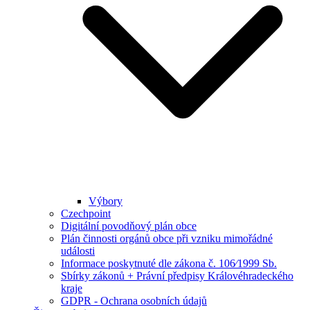
Výbory
Czechpoint
Digitální povodňový plán obce
Plán činnosti orgánů obce při vzniku mimořádné
události
Informace poskytnuté dle zákona č. 106⁄1999 Sb.
Sbírky zákonů + Právní předpisy Královéhradeckého
kraje
GDPR - Ochrana osobních údajů