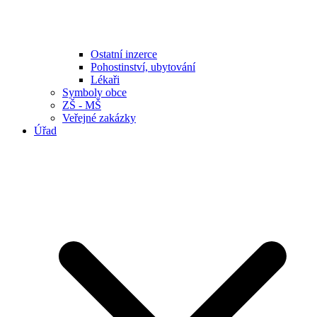
Ostatní inzerce
Pohostinství, ubytování
Lékaři
Symboly obce
ZŠ - MŠ
Veřejné zakázky
Úřad