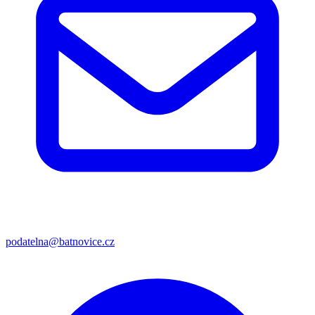
podatelna@batnovice.cz