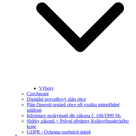
Výbory
Czechpoint
Digitální povodňový plán obce
Plán činnosti orgánů obce při vzniku mimořádné
události
Informace poskytnuté dle zákona č. 106⁄1999 Sb.
Sbírky zákonů + Právní předpisy Královéhradeckého
kraje
GDPR - Ochrana osobních údajů