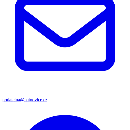
podatelna@batnovice.cz