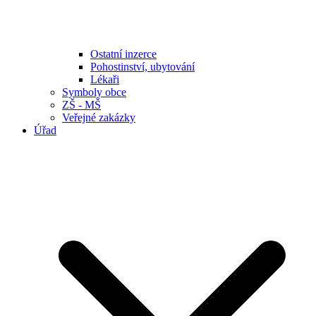
Ostatní inzerce
Pohostinství, ubytování
Lékaři
Symboly obce
ZŠ - MŠ
Veřejné zakázky
Úřad