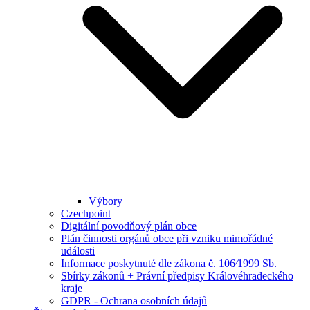
Výbory
Czechpoint
Digitální povodňový plán obce
Plán činnosti orgánů obce při vzniku mimořádné
události
Informace poskytnuté dle zákona č. 106⁄1999 Sb.
Sbírky zákonů + Právní předpisy Královéhradeckého
kraje
GDPR - Ochrana osobních údajů