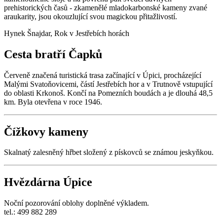
prehistorických časů - zkamenělé mladokarbonské kameny zvané
araukarity, jsou okouzlující svou magickou přitažlivostí.
Hynek Šnajdar, Rok v Jestřebích horách
Cesta bratří Čapků
Červeně značená turistická trasa začínající v Úpici, procházející
Malými Svatoňovicemi, částí Jestřebích hor a v Trutnově vstupující
do oblasti Krkonoš. Končí na Pomezních boudách a je dlouhá 48,5
km. Byla otevřena v roce 1946.
Čížkovy kameny
Skalnatý zalesněný hřbet složený z pískovců se známou jeskyňkou.
Hvězdárna Úpice
Noční pozorování oblohy doplněné výkladem.
tel.: 499 882 289