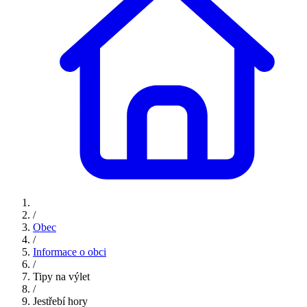
/
Obec
/
Informace o obci
/
Tipy na výlet
/
Jestřebí hory