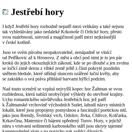
Jestřebí hory
I když Jestřebí hory rozhodně nepatří mezi velikány a také nejsou
tak vyhledávány jako nedaleké Krkonoše či Orlické hory, přesto
svou malebností, snivostí a magičností patří mezi nejkrásnější
v české kotlině.
Jsou ve svém půvabu neopakovatelné, nenápadně se vlnící
od Petříkovic až k Hronovu. Z měst a obcí pod nimi je to jen pár
kroků do jejich okouzlujících zákoutí, kde se po dlouhé a jen zvolna
se ločící zimě derou z vlhké země ještě z části pokryté pozdním
sněhem bledule, které střídají sluncem ozářené luční květy, aby
se zakrátko o svá práva přihlásil barvami hýřící podzim.
Nad touto scenérií se vzpíná nejvyšší kopec hor Žaltman se svou
rozhlednou, která nabízí neobyčejné výhledy do otevřené krajiny.
Uchu romantického návštěvníka Jestřebích hor, jež patří
k Žaltmanské vrchovině východních Sudet, lahodí názvy místních
lokalit, které jsou propojeny pomyslnou a fascinující poetickou nití,
jako jsou Brendy, Švédský vrch, Odolov, Jívka, Chlívce, Kolčarka,
Krkavčina, Maternice či bájemi opředený Turov. Hory, v jejichž
nitru s vrstvami sedimentů karbonského stáří jsou ukryty tajemné
kamenouhelné sloje a na povrchu pak svědci dávných