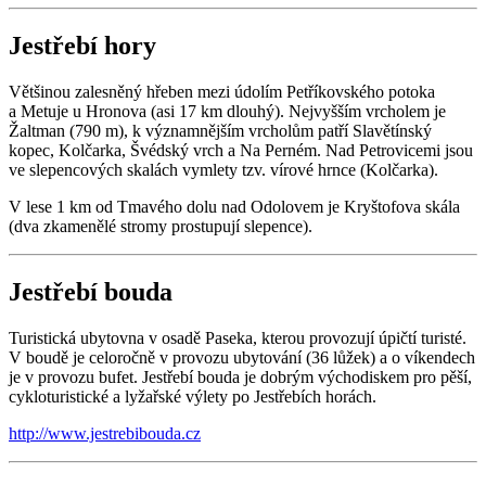
Jestřebí hory
Většinou zalesněný hřeben mezi údolím Petříkovského potoka
a Metuje u Hronova (asi 17 km dlouhý). Nejvyšším vrcholem je
Žaltman (790 m), k významnějším vrcholům patří Slavětínský
kopec, Kolčarka, Švédský vrch a Na Perném. Nad Petrovicemi jsou
ve slepencových skalách vymlety tzv. vírové hrnce (Kolčarka).
V lese 1 km od Tmavého dolu nad Odolovem je Kryštofova skála
(dva zkamenělé stromy prostupují slepence).
Jestřebí bouda
Turistická ubytovna v osadě Paseka, kterou provozují úpičtí turisté.
V boudě je celoročně v provozu ubytování (36 lůžek) a o víkendech
je v provozu bufet. Jestřebí bouda je dobrým východiskem pro pěší,
cykloturistické a lyžařské výlety po Jestřebích horách.
http://www.jestrebibouda.cz