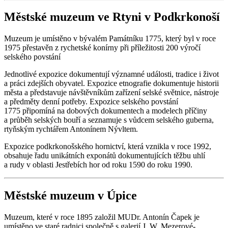
Městské muzeum ve Rtyni v Podkrkonoší
Muzeum je umístěno v bývalém Památníku 1775, který byl v roce
1975 přestavěn z rychetské konírny při příležitosti 200 výročí
selského povstání
Jednotlivé expozice dokumentují významné události, tradice i život
a práci zdejších obyvatel. Expozice etnografie dokumentuje historii
města a představuje návštěvníkům zařízení selské světnice, nástroje
a předměty denní potřeby. Expozice selského povstání
1775 připomíná na dobových dokumentech a modelech příčiny
a průběh selských bouří a seznamuje s vůdcem selského guberna,
rtyňským rychtářem Antonínem Nývltem.
Expozice podkrkonošského hornictví, která vznikla v roce 1992,
obsahuje řadu unikátních exponátů dokumentujících těžbu uhlí
a rudy v oblasti Jestřebích hor od roku 1590 do roku 1990.
Městské muzeum v Úpice
Muzeum, které v roce 1895 založil MUDr. Antonín Čapek je
umístěno ve staré radnici společně s galerií J. W. Mezerové-