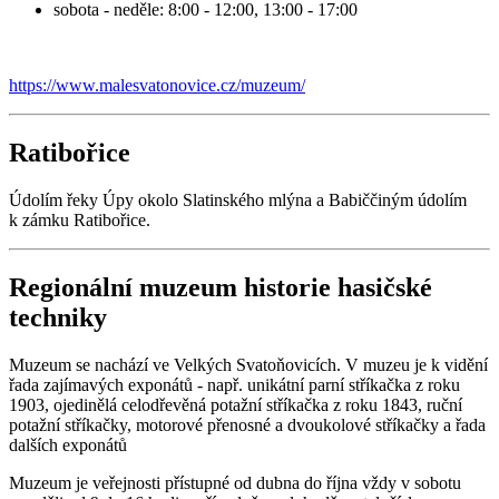
sobota - neděle: 8:00 - 12:00, 13:00 - 17:00
https://www.malesvatonovice.cz/muzeum/
Ratibořice
Údolím řeky Úpy okolo Slatinského mlýna a Babiččiným údolím
k zámku Ratibořice.
Regionální muzeum historie hasičské
techniky
Muzeum se nachází ve Velkých Svatoňovicích. V muzeu je k vidění
řada zajímavých exponátů - např. unikátní parní stříkačka z roku
1903, ojedinělá celodřevěná potažní stříkačka z roku 1843, ruční
potažní stříkačky, motorové přenosné a dvoukolové stříkačky a řada
dalších exponátů
Muzeum je veřejnosti přístupné od dubna do října vždy v sobotu