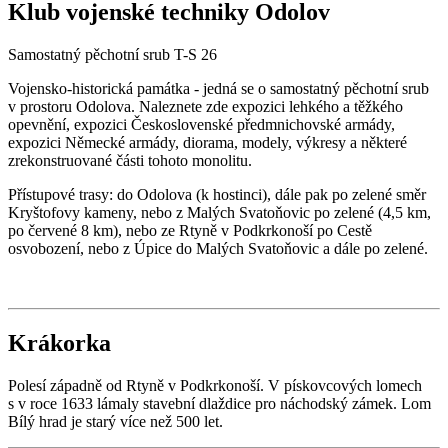
Klub vojenské techniky Odolov
Samostatný pěchotní srub T-S 26
Vojensko-historická památka - jedná se o samostatný pěchotní srub
v prostoru Odolova. Naleznete zde expozici lehkého a těžkého
opevnění, expozici Československé předmnichovské armády,
expozici Německé armády, diorama, modely, výkresy a některé
zrekonstruované části tohoto monolitu.
Přístupové trasy: do Odolova (k hostinci), dále pak po zelené směr
Kryštofovy kameny, nebo z Malých Svatoňovic po zelené (4,5 km,
po červené 8 km), nebo ze Rtyně v Podkrkonoší po Cestě
osvobození, nebo z Úpice do Malých Svatoňovic a dále po zelené.
Krákorka
Polesí západně od Rtyně v Podkrkonoší. V pískovcových lomech
s v roce 1633 lámaly stavební dlaždice pro náchodský zámek. Lom
Bílý hrad je starý více než 500 let.