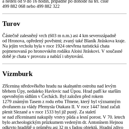
a neděli od 9 do 16 hodin, případně po dohodě na tel. čísle
499 882 068 nebo 499 882 322
Turov
Částečně zalesněný vrch (603 m n.m.) asi 4 km severozápadně
od Hronova, opředený pověstmi; zvaný také Blaník Jiráskova kraje.
Na jejím vrcholu byla v roce 1924 otevřena turistická chata
pojmenovaná po hronovském rodáku Aloisi Jiráskovi. V současné
době je chata v provozu a nabízí i ubytování.
Vízmburk
Zřícenina středověkého hradu na skalnatém ostrohu nad levým
břehem Úpy, nedaleko Havlovic nad Úpou. Hrad patří ke starším
opevněným sídlům v Čechách. Byl založen před rokem
1279 známým Tasem z rodu erbu Třmene, který byl významným
dvořanem za vlády Přemysla Otakara II. V roce 1447 hrad začali
plenit Slezané a v roce 1533 byl již pustý. Za staletí
se nad zříceninami nakupily vrstvy půda a lesní porost. V 70. letech
bylo archeologickým průzkumem vedeným dr. Antonínem Hejnou
odkryto hradiště o průměru asi 32 m s řadou objektů. Hradní zdivo