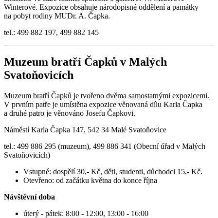
Winterové. Expozice obsahuje národopisné oddělení a památky
na pobyt rodiny MUDr. A. Čapka.
tel.: 499 882 197, 499 882 145
Muzeum bratří Čapků v Malých
Svatoňovicích
Muzeum bratří Čapků je tvořeno dvěma samostatnými expozicemi.
V prvním patře je umístěna expozice věnovaná dílu Karla Čapka
a druhé patro je věnováno Josefu Čapkovi.
Náměstí Karla Čapka 147, 542 34 Malé Svatoňovice
tel.: 499 886 295 (muzeum), 499 886 341 (Obecní úřad v Malých
Svatoňovicích)
Vstupné: dospělí 30,- Kč, děti, studenti, důchodci 15,- Kč.
Otevřeno: od začátku května do konce října
Návštěvní doba
úterý - pátek: 8:00 - 12:00, 13:00 - 16:00