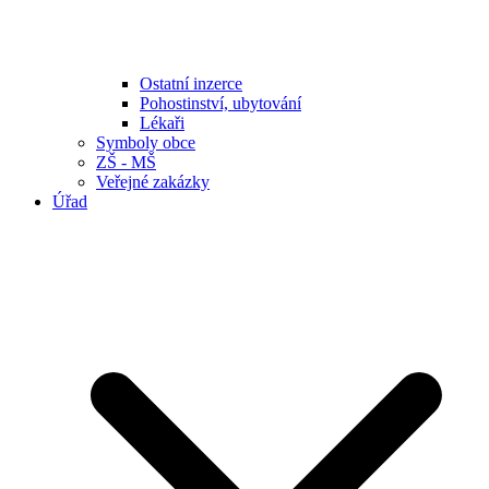
Ostatní inzerce
Pohostinství, ubytování
Lékaři
Symboly obce
ZŠ - MŠ
Veřejné zakázky
Úřad