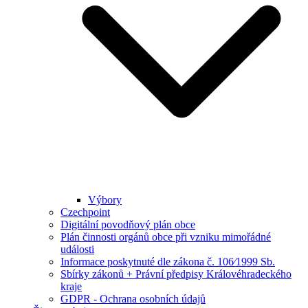
Výbory
Czechpoint
Digitální povodňový plán obce
Plán činnosti orgánů obce při vzniku mimořádné
události
Informace poskytnuté dle zákona č. 106⁄1999 Sb.
Sbírky zákonů + Právní předpisy Královéhradeckého
kraje
GDPR - Ochrana osobních údajů