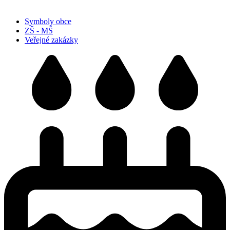
Symboly obce
ZŠ - MŠ
Veřejné zakázky