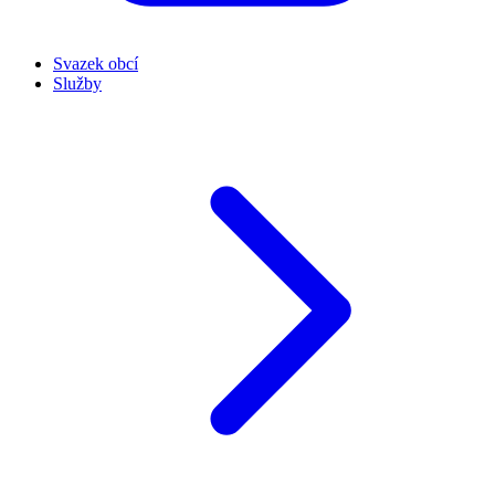
Svazek obcí
Služby