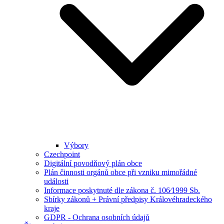
Výbory
Czechpoint
Digitální povodňový plán obce
Plán činnosti orgánů obce při vzniku mimořádné
události
Informace poskytnuté dle zákona č. 106⁄1999 Sb.
Sbírky zákonů + Právní předpisy Královéhradeckého
kraje
GDPR - Ochrana osobních údajů