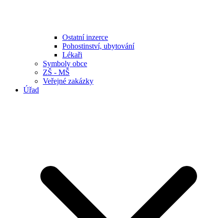
Ostatní inzerce
Pohostinství, ubytování
Lékaři
Symboly obce
ZŠ - MŠ
Veřejné zakázky
Úřad