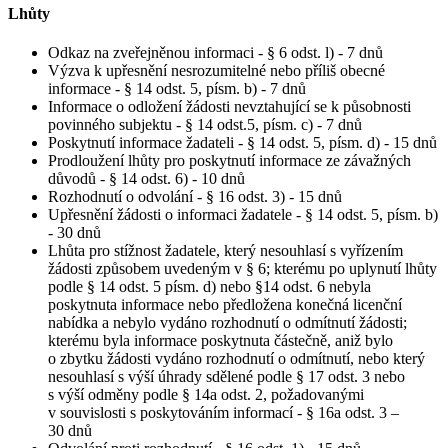
Lhůty
Odkaz na zveřejněnou informaci - § 6 odst. l) - 7 dnů
Výzva k upřesnění nesrozumitelné nebo příliš obecné
informace - § 14 odst. 5, písm. b) - 7 dnů
Informace o odložení žádosti nevztahující se k působnosti
povinného subjektu - § 14 odst.5, písm. c) - 7 dnů
Poskytnutí informace žadateli - § 14 odst. 5, písm. d) - 15 dnů
Prodloužení lhůty pro poskytnutí informace ze závažných
důvodů - § 14 odst. 6) - 10 dnů
Rozhodnutí o odvolání - § 16 odst. 3) - 15 dnů
Upřesnění žádosti o informaci žadatele - § 14 odst. 5, písm. b)
- 30 dnů
Lhůta pro stížnost žadatele, který nesouhlasí s vyřízením
žádosti způsobem uvedeným v § 6; kterému po uplynutí lhůty
podle § 14 odst. 5 písm. d) nebo §14 odst. 6 nebyla
poskytnuta informace nebo předložena konečná licenční
nabídka a nebylo vydáno rozhodnutí o odmítnutí žádosti;
kterému byla informace poskytnuta částečně, aniž bylo
o zbytku žádosti vydáno rozhodnutí o odmítnutí, nebo který
nesouhlasí s výší úhrady sdělené podle § 17 odst. 3 nebo
s výší odměny podle § 14a odst. 2, požadovanými
v souvislosti s poskytováním informací - § 16a odst. 3 –
30 dnů