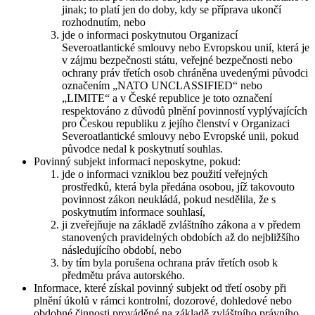
jinak; to platí jen do doby, kdy se příprava ukončí
rozhodnutím, nebo
jde o informaci poskytnutou Organizací
Severoatlantické smlouvy nebo Evropskou unií, která je
v zájmu bezpečnosti státu, veřejné bezpečnosti nebo
ochrany práv třetích osob chráněna uvedenými původci
označením „NATO UNCLASSIFIED“ nebo
„LIMITE“ a v České republice je toto označení
respektováno z důvodů plnění povinností vyplývajících
pro Českou republiku z jejího členství v Organizaci
Severoatlantické smlouvy nebo Evropské unii, pokud
původce nedal k poskytnutí souhlas.
Povinný subjekt informaci neposkytne, pokud:
jde o informaci vzniklou bez použití veřejných
prostředků, která byla předána osobou, jíž takovouto
povinnost zákon neukládá, pokud nesdělila, že s
poskytnutím informace souhlasí,
ji zveřejňuje na základě zvláštního zákona a v předem
stanovených pravidelných obdobích až do nejbližšího
následujícího období, nebo
by tím byla porušena ochrana práv třetích osob k
předmětu práva autorského.
Informace, které získal povinný subjekt od třetí osoby při
plnění úkolů v rámci kontrolní, dozorové, dohledové nebo
obdobné činnosti prováděné na základě zvláštního právního