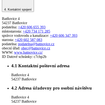
4.
Kontaktní spojení
Batňovice 4
54237 Batňovice
podatelna:
+420 606 655 393
místostarosta:
+420 734 171 285
správce vodovodu a kanalizace:
+420 606 347 393
starosta:
+420 602 587 083
podatelna:
podatelna@batnovice.cz
obecní úřad:
obec@batnovice.cz
WWW:
www.batnovice.cz/
ID Datové schránky:
c7cbp2b
4.1
Kontaktní poštovní adresa
Batňovice 4
54237 Batňovice
4.2
Adresa úřadovny pro osobní návštěvu
Batňovice 4
54237 Batňovice