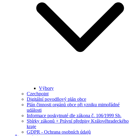
Výbory
Czechpoint
Digitální povodňový plán obce
Plán činnosti orgánů obce při vzniku mimořádné
události
Informace poskytnuté dle zákona č. 106⁄1999 Sb.
Sbírky zákonů + Právní předpisy Královéhradeckého
kraje
GDPR - Ochrana osobních údajů