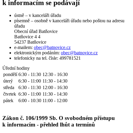
k informacím se podávají
ústně – v kanceláři úřadu
písemně – osobně v kanceláři úřadu nebo poštou na adresu
úřadu
Obecní úřad Batňovice
Batňovice 4 4
54237 Batňovice
e-mailem:
obec@batnovice.cz
elektronickým podáním:
obec@batnovice.cz
telefonicky na tel. čísle: 499781521
Úřední hodiny
pondělí
6:30 - 11:30
12:30 - 16:30
úterý
6:30 - 11:00
11:30 - 14:30
středa
6:30 - 11:30
12:00 - 16:30
čtvrtek
6:30 - 11:00
11:30 - 14:30
pátek
6:00 - 10:30
11:00 - 12:00
Zákon č. 106/1999 Sb. O svobodném přístupu
k informacím - přehled lhůt a termínů