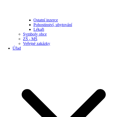
Ostatní inzerce
Pohostinství, ubytování
Lékaři
Symboly obce
ZŠ - MŠ
Veřejné zakázky
Úřad