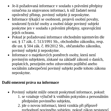
Je-li požadovaná informace v souladu s právními předpisy
označena za utajovanou informaci, k níž žadatel nemá
oprávněný přístup, povinný subjekt ji neposkytne.
Informace týkající se osobnosti, projevů osobní povahy,
soukromí fyzické osoby a osobní údaje povinný subjekt
poskytne jen v souladu s právními předpisy, upravujícími
jejich ochranu.
Pokud je požadovaná informace obchodním tajemstvím dle
ust. § 17 zák. č. 513/1991 Sb., obchodního zákoníku, resp.
dle ust. § 504 zák. č. 89/2012 Sb., občanského zákoníku,
povinný subjekt ji neposkytne.
Informace o majetkových poměrech osoby, která není
povinným subjektem, získané na základě zákonů o daních,
poplatcích, penzijním nebo zdravotním pojištění anebo
sociálním zabezpečení povinný subjekt podle tohoto zákona
neposkytne.
Další omezení práva na informace
Povinný subjekt může omezit poskytnutí informace, pokud:
se vztahuje výlučně k vnitřním pokynům a personálním
předpisům povinného subjektu,
jde o novou informaci, která vznikla při přípravě
rozhodnutí povinného subjektu, pokud zákon nestanoví