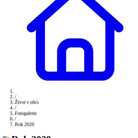
/
Život v obci
/
Fotogalerie
/
Rok 2020