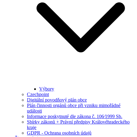
Výbory
Czechpoint
Digitální povodňový plán obce
Plán činnosti orgánů obce při vzniku mimořádné
události
Informace poskytnuté dle zákona č. 106⁄1999 Sb.
Sbírky zákonů + Právní předpisy Královéhradeckého
kraje
GDPR - Ochrana osobních údajů