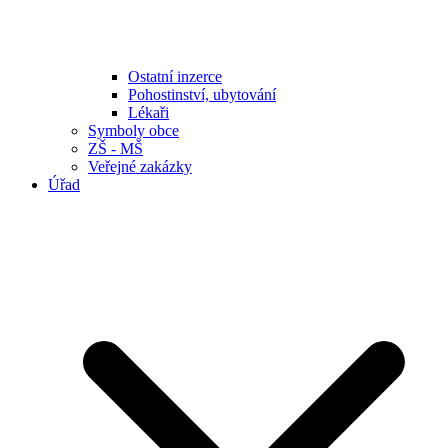
Ostatní inzerce
Pohostinství, ubytování
Lékaři
Symboly obce
ZŠ - MŠ
Veřejné zakázky
Úřad