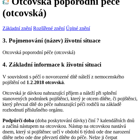
Otcovská poporodní péče
(otcovská)
Základní znění
Rozšířené znění
Úplné znění
3. Pojmenování (název) životní situace
Otcovská poporodní péče (otcovská)
4. Základní informace k životní situaci
V souvislosti s péčí o novorozené dítě náleží z nemocenského
pojištění od
1
.
2
.
2018 otcovská
.
Otcovská je dávkou nahrazující příjem a náleží při splnění
stanovených podmínek pojištěnci, který je otcem dítěte, či pojištěnci,
který převzal dítě do péče nahrazující péči rodičů na základě
rozhodnutí příslušného orgánu.
Podpůrčí doba
(doba poskytování dávky) činí 7 kalendářních dnů
a začíná nástupem na otcovskou. Nástup na otcovskou nastává
dnem, který si pojištěnec určí v období 6 týdnů ode dne narození
dítěte nebo ode dne převzetí dítěte do péče. Nelze ji čerpat