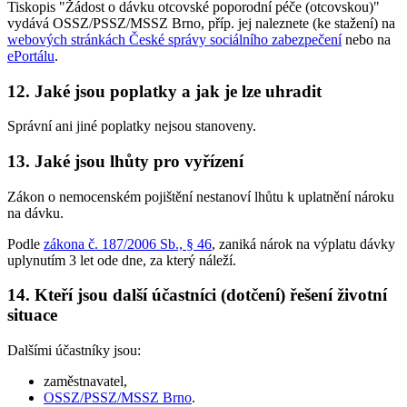
Tiskopis "Žádost o dávku otcovské poporodní péče (otcovskou)"
vydává OSSZ/PSSZ/MSSZ Brno, příp. jej naleznete (ke stažení) na
webových stránkách České správy sociálního zabezpečení
nebo na
ePortálu
.
12. Jaké jsou poplatky a jak je lze uhradit
Správní ani jiné poplatky nejsou stanoveny.
13. Jaké jsou lhůty pro vyřízení
Zákon o nemocenském pojištění nestanoví lhůtu k uplatnění nároku
na dávku.
Podle
zákona č. 187/2006 Sb., § 46
, zaniká nárok na výplatu dávky
uplynutím 3 let ode dne, za který náleží.
14. Kteří jsou další účastníci (dotčení) řešení životní
situace
Dalšími účastníky jsou:
zaměstnavatel,
OSSZ/PSSZ/MSSZ Brno
.