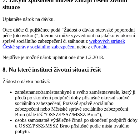
7. Jakým způsobem můžete zahájit řešení životní
situace
Uplatněte nárok na dávku.
Otec dítěte či pojištěnec podá "Žádost o dávku otcovské poporodní
péče (otcovskou)", kterou si může vyzvednout na jakékoliv okresní
správě sociálního zabezpečení či stáhnout z
webových stránek
České správy sociálního zabezpečení
nebo z
ePortálu
.
Nejdříve je možné nárok uplatnit ode dne 1.2.2018.
8. Na které instituci životní situaci řešit
Žádost o dávku podává:
zaměstnanec/zaměstnankyně u svého zaměstnavatele, který ji
předá po skončení podpůrčí doby příslušné okresní správě
sociálního zabezpečení, Pražské správě sociálního
zabezpečení nebo Městské správě sociálního zabezpečení
Brno (dále též "OSSZ/PSSZ/MSSZ Brno"),
osoba samostatně výdělečně činná po skončení podpůrčí doby
u OSSZ/PSSZ/MSSZ Brno příslušné podle místa trvalého
pobytu.