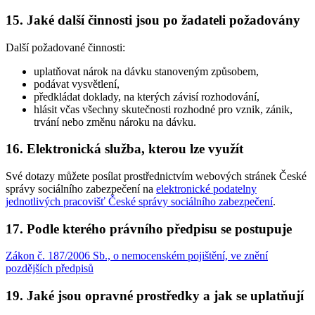
15. Jaké další činnosti jsou po žadateli požadovány
Další požadované činnosti:
uplatňovat nárok na dávku stanoveným způsobem,
podávat vysvětlení,
předkládat doklady, na kterých závisí rozhodování,
hlásit včas všechny skutečnosti rozhodné pro vznik, zánik,
trvání nebo změnu nároku na dávku.
16. Elektronická služba, kterou lze využít
Své dotazy můžete posílat prostřednictvím webových stránek České
správy sociálního zabezpečení na
elektronické podatelny
jednotlivých pracovišť České správy sociálního zabezpečení
.
17. Podle kterého právního předpisu se postupuje
Zákon č. 187/2006 Sb., o nemocenském pojištění, ve znění
pozdějších předpisů
19. Jaké jsou opravné prostředky a jak se uplatňují