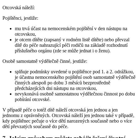
Otcovská náleží:
Pojištěnci, jestliže:
mu trvá účast na nemocenském pojištění v den nástupu na
otcovskou,
je otcem dítěte (zapsaný v rodném listě dítěte) nebo převzal
dítě do péče nahrazující péči rodičů na základě rozhodnutí
příslušného orgánu (zde se může jednat i o ženu).
Osobě samostatně výdělečně činné, jestliže:
splňuje podmínky uvedené u pojištěnce pod 1. a 2. odrážkou,
je účastna nemocenského pojištění osob samostatně výdělečně
činných alespoň po dobu 3 měsíců bezprostředně
předcházejících dni nástupu na otcovskou,
nevykonává osobně samostatnou výdělečnou činnost po dobu
pobírání otcovské.
V případě péče o totéž dítě náleží otcovská jen jednou a jen
jednomu z oprávněných. Otcovská náleží jen jednou také v případě,
kdy pojištěnec pečuje o více dětí narozených současně nebo o více
dětí převzatých současně do péče.