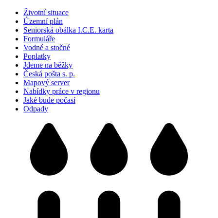
Životní situace
Územní plán
Seniorská obálka I.C.E. karta
Formuláře
Vodné a stočné
Poplatky
Jdeme na běžky
Česká pošta s. p.
Mapový server
Nabídky práce v regionu
Jaké bude počasí
Odpady