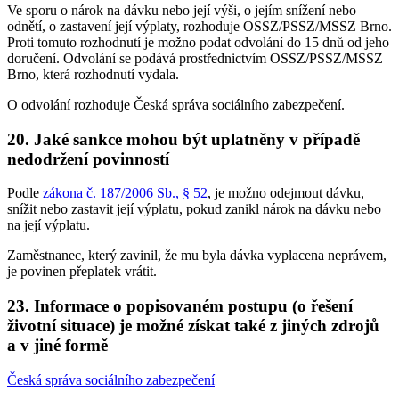
Ve sporu o nárok na dávku nebo její výši, o jejím snížení nebo
odnětí, o zastavení její výplaty, rozhoduje OSSZ/PSSZ/MSSZ Brno.
Proti tomuto rozhodnutí je možno podat odvolání do 15 dnů od jeho
doručení. Odvolání se podává prostřednictvím OSSZ/PSSZ/MSSZ
Brno, která rozhodnutí vydala.
O odvolání rozhoduje Česká správa sociálního zabezpečení.
20. Jaké sankce mohou být uplatněny v případě
nedodržení povinností
Podle
zákona č. 187/2006 Sb., § 52
, je možno odejmout dávku,
snížit nebo zastavit její výplatu, pokud zanikl nárok na dávku nebo
na její výplatu.
Zaměstnanec, který zavinil, že mu byla dávka vyplacena neprávem,
je povinen přeplatek vrátit.
23. Informace o popisovaném postupu (o řešení
životní situace) je možné získat také z jiných zdrojů
a v jiné formě
Česká správa sociálního zabezpečení