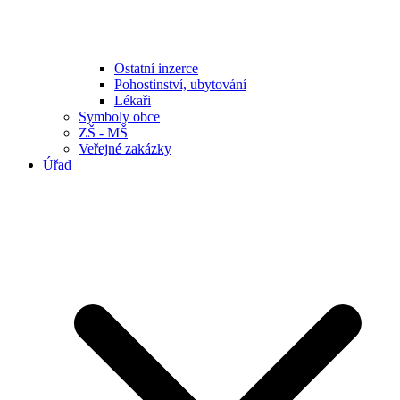
Ostatní inzerce
Pohostinství, ubytování
Lékaři
Symboly obce
ZŠ - MŠ
Veřejné zakázky
Úřad