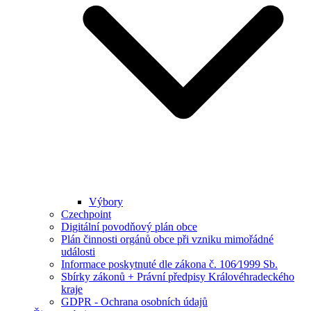
Výbory
Czechpoint
Digitální povodňový plán obce
Plán činnosti orgánů obce při vzniku mimořádné
události
Informace poskytnuté dle zákona č. 106⁄1999 Sb.
Sbírky zákonů + Právní předpisy Královéhradeckého
kraje
GDPR - Ochrana osobních údajů