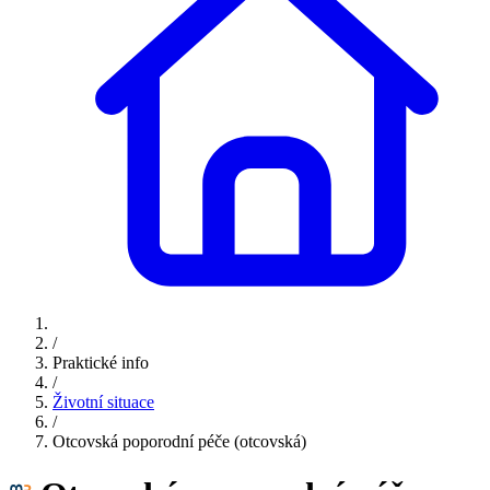
/
Praktické info
/
Životní situace
/
Otcovská poporodní péče (otcovská)