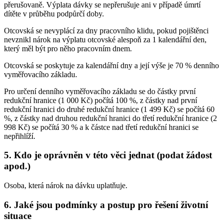
přerušovaně. Výplata dávky se nepřerušuje ani v případě úmrtí
dítěte v průběhu podpůrčí doby.
Otcovská se nevyplácí za dny pracovního klidu, pokud pojištěnci
nevznikl nárok na výplatu otcovské alespoň za 1 kalendářní den,
který měl být pro něho pracovním dnem.
Otcovská se poskytuje za kalendářní dny a její výše je 70 % denního
vyměřovacího základu.
Pro určení denního vyměřovacího základu se do částky první
redukční hranice (1 000 Kč) počítá 100 %, z částky nad první
redukční hranici do druhé redukční hranice (1 499 Kč) se počítá 60
%, z částky nad druhou redukční hranici do třetí redukční hranice (2
998 Kč) se počítá 30 % a k částce nad třetí redukční hranici se
nepřihlíží.
5. Kdo je oprávněn v této věci jednat (podat žádost
apod.)
Osoba, která nárok na dávku uplatňuje.
6. Jaké jsou podmínky a postup pro řešení životní
situace