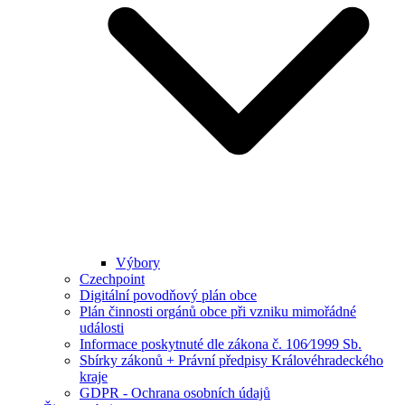
Výbory
Czechpoint
Digitální povodňový plán obce
Plán činnosti orgánů obce při vzniku mimořádné
události
Informace poskytnuté dle zákona č. 106⁄1999 Sb.
Sbírky zákonů + Právní předpisy Královéhradeckého
kraje
GDPR - Ochrana osobních údajů