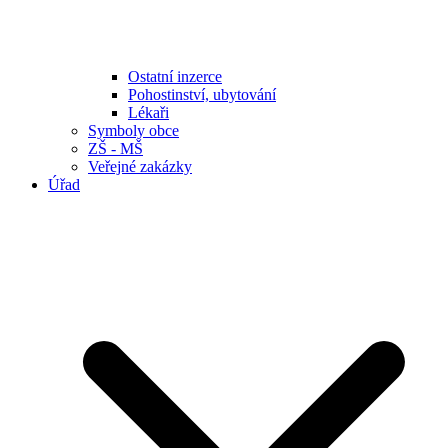
Ostatní inzerce
Pohostinství, ubytování
Lékaři
Symboly obce
ZŠ - MŠ
Veřejné zakázky
Úřad