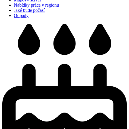
Nabídky práce v regionu
Jaké bude počasí
Odpady