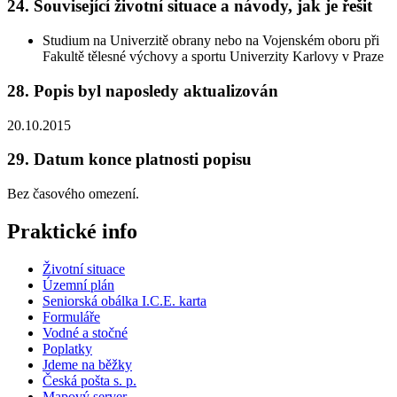
24. Související životní situace a návody, jak je řešit
Studium na Univerzitě obrany nebo na Vojenském oboru při
Fakultě tělesné výchovy a sportu Univerzity Karlovy v Praze
28. Popis byl naposledy aktualizován
20.10.2015
29. Datum konce platnosti popisu
Bez časového omezení.
Praktické info
Životní situace
Územní plán
Seniorská obálka I.C.E. karta
Formuláře
Vodné a stočné
Poplatky
Jdeme na běžky
Česká pošta s. p.
Mapový server