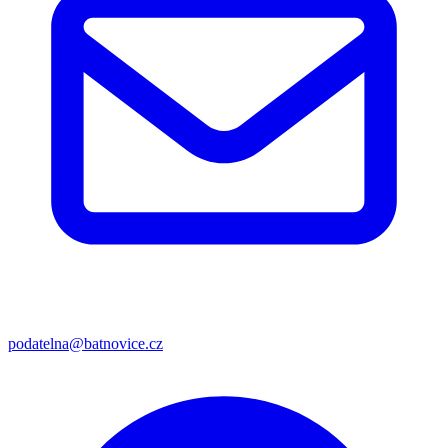
podatelna@batnovice.cz