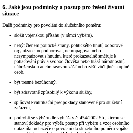
6. Jaké jsou podmínky a postup pro řešení životní
situace
Další podmínky pro povolání do služebního poměru:
složit vojenskou přísahu (v rámci výběru),
nebýt členem politické strany, politického hnutí, odborové
organizace; nepodporovat, nepropagovat nebo
nesympatizovat s hnutím, které prokazatelně směřuje k
potlačování práv a svobod člověka nebo hlásá národnostní,
náboženskou anebo rasovou zášť nebo zášť vůči jiné skupině
osob,
být trestně bezúhonný,
být zdravotně způsobilý k výkonu služby,
splňovat kvalifikační předpoklady stanovené pro služební
zařazení,
podrobit se výběru dle vyhlášky č. 454/2002 Sb., kterou se
stanoví doklady pro výběr, postup při výběru a vzor osobního
dotazníku uchazeče o povolání do služebního poměru vojáka