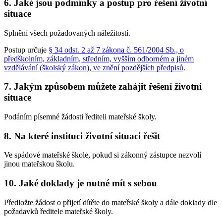
6. Jaké jsou podmínky a postup pro řešení životní
situace
Splnění všech požadovaných náležitostí.
Postup určuje
§ 34 odst. 2 až 7 zákona č. 561/2004 Sb., o
předškolním, základním, středním, vyšším odborném a jiném
vzdělávání (školský zákon), ve znění pozdějších předpisů
.
7. Jakým způsobem můžete zahájit řešení životní
situace
Podáním písemné žádosti řediteli mateřské školy.
8. Na které instituci životní situaci řešit
Ve spádové mateřské škole, pokud si zákonný zástupce nezvolí
jinou mateřskou školu.
10. Jaké doklady je nutné mít s sebou
Předložte žádost o přijetí dítěte do mateřské školy a dále doklady dle
požadavků ředitele mateřské školy.