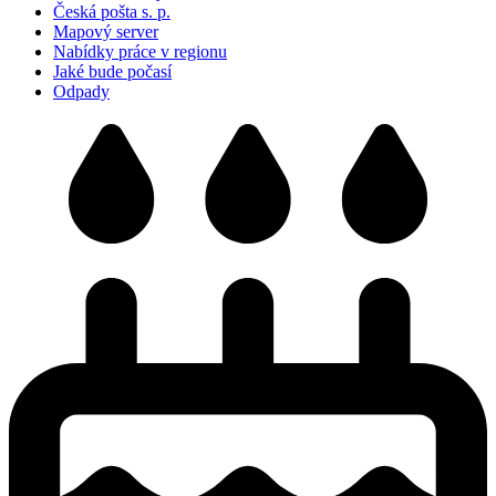
Česká pošta s. p.
Mapový server
Nabídky práce v regionu
Jaké bude počasí
Odpady