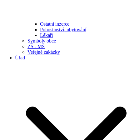
Ostatní inzerce
Pohostinství, ubytování
Lékaři
Symboly obce
ZŠ - MŠ
Veřejné zakázky
Úřad