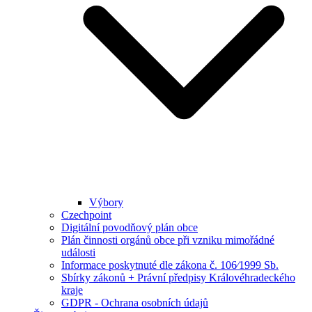
Výbory
Czechpoint
Digitální povodňový plán obce
Plán činnosti orgánů obce při vzniku mimořádné
události
Informace poskytnuté dle zákona č. 106⁄1999 Sb.
Sbírky zákonů + Právní předpisy Královéhradeckého
kraje
GDPR - Ochrana osobních údajů