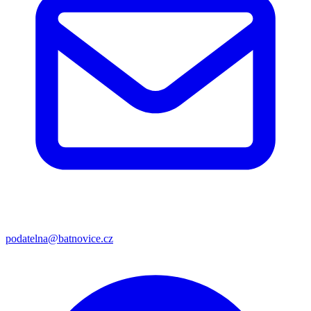
podatelna@batnovice.cz