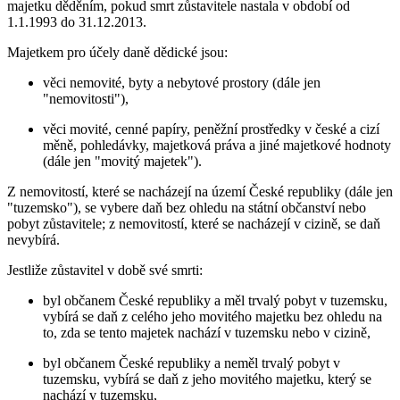
majetku děděním, pokud smrt zůstavitele nastala v období od
1.1.1993 do 31.12.2013.
Majetkem pro účely daně dědické jsou:
věci nemovité, byty a nebytové prostory (dále jen
"nemovitosti"),
věci movité, cenné papíry, peněžní prostředky v české a cizí
měně, pohledávky, majetková práva a jiné majetkové hodnoty
(dále jen "movitý majetek").
Z nemovitostí, které se nacházejí na území České republiky (dále jen
"tuzemsko"), se vybere daň bez ohledu na státní občanství nebo
pobyt zůstavitele; z nemovitostí, které se nacházejí v cizině, se daň
nevybírá.
Jestliže zůstavitel v době své smrti:
byl občanem České republiky a měl trvalý pobyt v tuzemsku,
vybírá se daň z celého jeho movitého majetku bez ohledu na
to, zda se tento majetek nachází v tuzemsku nebo v cizině,
byl občanem České republiky a neměl trvalý pobyt v
tuzemsku, vybírá se daň z jeho movitého majetku, který se
nachází v tuzemsku,