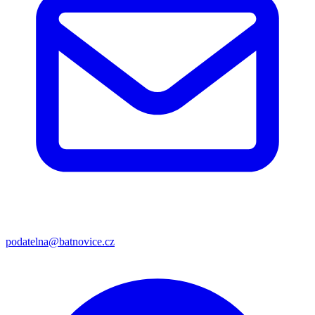
podatelna@batnovice.cz