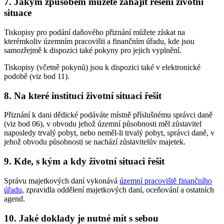
7. Jakým způsobem můžete zahájit řešení životní
situace
Tiskopisy pro podání daňového přiznání můžete získat na
kterémkoliv územním pracovišti a finančním úřadu, kde jsou
samozřejmě k dispozici také pokyny pro jejich vyplnění.
Tiskopisy (včetně pokynů) jsou k dispozici také v elektronické
podobě (viz bod 11).
8. Na které instituci životní situaci řešit
Přiznání k dani dědické podáváte místně příslušnému správci daně
(viz bod 06), v obvodu jehož územní působnosti měl zůstavitel
naposledy trvalý pobyt, nebo neměl-li trvalý pobyt, správci daně, v
jehož obvodu působnosti se nachází zůstavitelův majetek.
9. Kde, s kým a kdy životní situaci řešit
Správu majetkových daní vykonává
územní pracoviště finančního
úřadu
, zpravidla oddělení majetkových daní, oceňování a ostatních
agend.
10. Jaké doklady je nutné mít s sebou