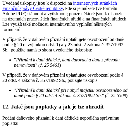
Uvedené tiskopisy jsou k dispozici na
internetových stránkách
Finanční správy České republiky
, kde si je můžete (ve formátu
Adobe PDF) stáhnout a vytisknout; pouze některé jsou k dispozici
na územních pracovištích finančních úřadů a na finančních úřadech.
Lze využít také možnosti interaktivního vyplnění některých
formulářů.
V případě, že v daňovém přiznání uplatňujete osvobození od daně
podle § 20 (s výjimkou odst. 1) a § 23 odst. 2 zákona č. 357/1992
Sb., použijte namísto shora uvedeného tiskopisu:
"
Přiznání k dani dědické, dani darovací a dani z převodu
nemovitostí" (č. 25 5461
)
V případě, že v daňovém přiznání uplatňujete osvobození podle §
20 odst. 4 zákona č. 357/1992 Sb., použijte tiskopis:
"Přiznání k dani dědické při nabytí majetku osvobozeného od
daně podle § 20 odst. 4 zákona č. 357/1992 Sb." (č. 25 5509
)
12. Jaké jsou poplatky a jak je lze uhradit
Podání daňového přiznání k dani dědické nepodléhá správnímu
poplatku.