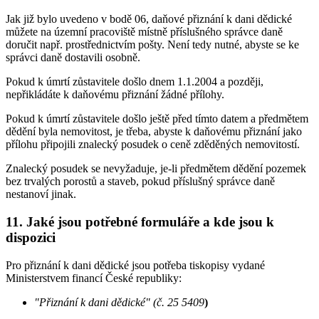
Jak již bylo uvedeno v bodě 06, daňové přiznání k dani dědické
můžete na územní pracoviště místně příslušného správce daně
doručit např. prostřednictvím pošty. Není tedy nutné, abyste se ke
správci daně dostavili osobně.
Pokud k úmrtí zůstavitele došlo dnem 1.1.2004 a později,
nepřikládáte k daňovému přiznání žádné přílohy.
Pokud k úmrtí zůstavitele došlo ještě před tímto datem a předmětem
dědění byla nemovitost, je třeba, abyste k daňovému přiznání jako
přílohu připojili znalecký posudek o ceně zděděných nemovitostí.
Znalecký posudek se nevyžaduje, je-li předmětem dědění pozemek
bez trvalých porostů a staveb, pokud příslušný správce daně
nestanoví jinak.
11. Jaké jsou potřebné formuláře a kde jsou k
dispozici
Pro přiznání k dani dědické jsou potřeba tiskopisy vydané
Ministerstvem financí České republiky:
"Přiznání k dani dědické" (č. 25 5409
)