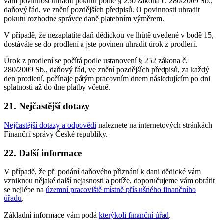
vám povinnost uhradit pokutu podle § 250 zákona č. 280/2009 Sb.,
daňový řád, ve znění pozdějších předpisů. O povinnosti uhradit
pokutu rozhodne správce daně platebním výměrem.
V případě, že nezaplatíte daň dědickou ve lhůtě uvedené v bodě 15,
dostáváte se do prodlení a jste povinen uhradit úrok z prodlení.
Úrok z prodlení se počítá podle ustanovení § 252 zákona č.
280/2009 Sb., daňový řád, ve znění pozdějších předpisů, za každý
den prodlení, počínaje pátým pracovním dnem následujícím po dni
splatnosti až do dne platby včetně.
21. Nejčastější dotazy
Nejčastější dotazy a odpovědi
naleznete na internetových stránkách
Finanční správy České republiky.
22. Další informace
V případě, že při podání daňového přiznání k dani dědické vám
vzniknou nějaké další nejasnosti a potíže, doporučujeme vám obrátit
se nejlépe na
územní pracoviště místně příslušného finančního
úřadu
.
Základní informace vám podá
kterýkoli finanční úřad
.