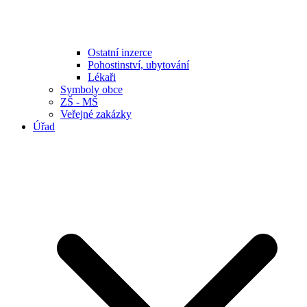
Ostatní inzerce
Pohostinství, ubytování
Lékaři
Symboly obce
ZŠ - MŠ
Veřejné zakázky
Úřad