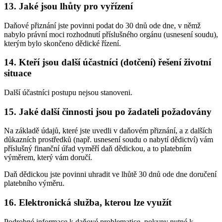
13. Jaké jsou lhůty pro vyřízení
Daňové přiznání jste povinni podat do 30 dnů ode dne, v němž
nabylo právní moci rozhodnutí příslušného orgánu (usnesení soudu),
kterým bylo skončeno dědické řízení.
14. Kteří jsou další účastníci (dotčení) řešení životní
situace
Další účastníci postupu nejsou stanoveni.
15. Jaké další činnosti jsou po žadateli požadovány
Na základě údajů, které jste uvedli v daňovém přiznání, a z dalších
důkazních prostředků (např. usnesení soudu o nabytí dědictví) vám
příslušný finanční úřad vyměří daň dědickou, a to platebním
výměrem, který vám doručí.
Daň dědickou jste povinni uhradit ve lhůtě 30 dnů ode dne doručení
platebního výměru.
16. Elektronická služba, kterou lze využít
Podrobné informace k daňové problematice, pokyny nutné k