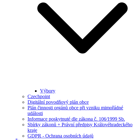
Výbory
Czechpoint
Digitální povodňový plán obce
Plán činnosti orgánů obce při vzniku mimořádné
události
Informace poskytnuté dle zákona č. 106⁄1999 Sb.
Sbírky zákonů + Právní předpisy Královéhradeckého
kraje
GDPR - Ochrana osobních údajů