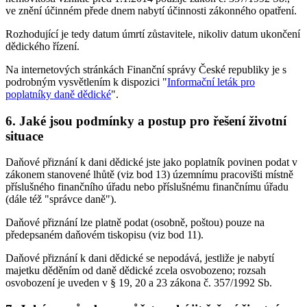
ve znění účinném přede dnem nabytí účinnosti zákonného opatření.
Rozhodující je tedy datum úmrtí zůstavitele, nikoliv datum ukončení
dědického řízení.
Na internetových stránkách Finanční správy České republiky je s
podrobným vysvětlením k dispozici "
Informační leták pro
poplatníky daně dědické
".
6. Jaké jsou podmínky a postup pro řešení životní
situace
Daňové přiznání k dani dědické jste jako poplatník povinen podat v
zákonem stanovené lhůtě (viz bod 13) územnímu pracovišti místně
příslušného finančního úřadu nebo příslušnému finančnímu úřadu
(dále též "správce daně").
Daňové přiznání lze platně podat (osobně, poštou) pouze na
předepsaném daňovém tiskopisu (viz bod 11).
Daňové přiznání k dani dědické se nepodává, jestliže je nabytí
majetku děděním od daně dědické zcela osvobozeno; rozsah
osvobození je uveden v § 19, 20 a 23 zákona č. 357/1992 Sb.