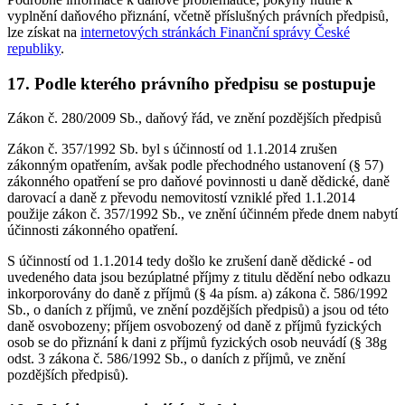
vyplnění daňového přiznání, včetně příslušných právních předpisů,
lze získat na
internetových stránkách Finanční správy České
republiky
.
17. Podle kterého právního předpisu se postupuje
Zákon č. 280/2009 Sb., daňový řád, ve znění pozdějších předpisů
Zákon č. 357/1992 Sb. byl s účinností od 1.1.2014 zrušen
zákonným opatřením, avšak podle přechodného ustanovení (§ 57)
zákonného opatření se pro daňové povinnosti u daně dědické, daně
darovací a daně z převodu nemovitostí vzniklé před 1.1.2014
použije zákon č. 357/1992 Sb., ve znění účinném přede dnem nabytí
účinnosti zákonného opatření.
S účinností od 1.1.2014 tedy došlo ke zrušení daně dědické - od
uvedeného data jsou bezúplatné příjmy z titulu dědění nebo odkazu
inkorporovány do daně z příjmů (§ 4a písm. a) zákona č. 586/1992
Sb., o daních z příjmů, ve znění pozdějších předpisů) a jsou od této
daně osvobozeny; příjem osvobozený od daně z příjmů fyzických
osob se do přiznání k dani z příjmů fyzických osob neuvádí (§ 38g
odst. 3 zákona č. 586/1992 Sb., o daních z příjmů, ve znění
pozdějších předpisů).