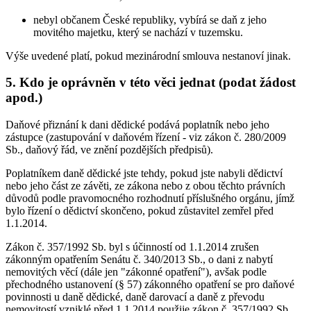
nebyl občanem České republiky, vybírá se daň z jeho
movitého majetku, který se nachází v tuzemsku.
Výše uvedené platí, pokud mezinárodní smlouva nestanoví jinak.
5. Kdo je oprávněn v této věci jednat (podat žádost
apod.)
Daňové přiznání k dani dědické podává poplatník nebo jeho
zástupce (zastupování v daňovém řízení - viz zákon č. 280/2009
Sb., daňový řád, ve znění pozdějších předpisů).
Poplatníkem daně dědické jste tehdy, pokud jste nabyli dědictví
nebo jeho část ze závěti, ze zákona nebo z obou těchto právních
důvodů podle pravomocného rozhodnutí příslušného orgánu, jímž
bylo řízení o dědictví skončeno, pokud zůstavitel zemřel před
1.1.2014.
Zákon č. 357/1992 Sb. byl s účinností od 1.1.2014 zrušen
zákonným opatřením Senátu č. 340/2013 Sb., o dani z nabytí
nemovitých věcí (dále jen "zákonné opatření"), avšak podle
přechodného ustanovení (§ 57) zákonného opatření se pro daňové
povinnosti u daně dědické, daně darovací a daně z převodu
nemovitostí vzniklé před 1.1.2014 použije zákon č. 357/1992 Sb.,