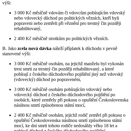
výši:
3 000 Kč měsíčně vdovám či vdovcům pobírajícím vdovský
nebo vdovecký důchod po politických vězních, kteří byli
popraveni nebo zemřeli při věznění pro trestný čin později
rehabilitovaný,
2 400 Kč měsíčně sirotkům po politických vězních.
B. Jako
zcela nová dávka
náleží příplatek k důchodu v pevně
stanovené výši:
3 000 Kč měsíčně osobám, na jejichž manželu byl vykonán
trest smrti za trestný čin později rehabilitovaný, a které
pobírají z českého důchodového pojištění jiný než vdovský
(vdovecký) důchod po popraveném,
3 000 Kč měsíčně osobám pobírajícím vdovský nebo
vdovecký důchod z českého důchodového pojištění po
osobách, které zemřely při pokusu o opuštění Československa
násilnou smrtí způsobenou státní mocí,
2 400 Kč měsíčně osobám, jejichž rodič zemřel při pokusu o
opuštění Československa násilnou smrtí způsobenou státní
mocí, ke dni smrti tohoto rodiče nedosáhly věku 18 let a
pobírají důchod z českého důchodového pojištění.