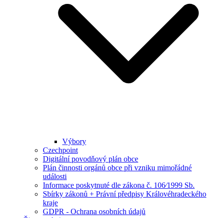
Výbory
Czechpoint
Digitální povodňový plán obce
Plán činnosti orgánů obce při vzniku mimořádné
události
Informace poskytnuté dle zákona č. 106⁄1999 Sb.
Sbírky zákonů + Právní předpisy Královéhradeckého
kraje
GDPR - Ochrana osobních údajů