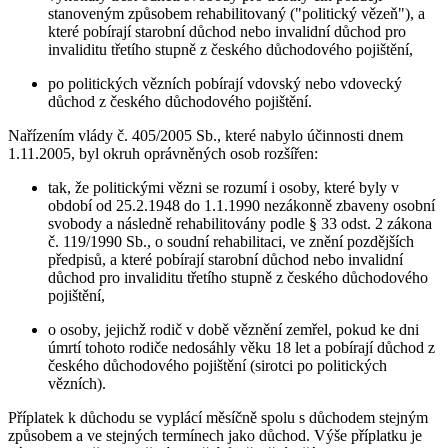
stanoveným způsobem rehabilitovaný ("politický vězeň"), a
které pobírají starobní důchod nebo invalidní důchod pro
invaliditu třetího stupně z českého důchodového pojištění,
po politických vězních pobírají vdovský nebo vdovecký
důchod z českého důchodového pojištění.
Nařízením vlády č. 405/2005 Sb., které nabylo účinnosti dnem
1.11.2005, byl okruh oprávněných osob rozšířen:
tak, že politickými vězni se rozumí i osoby, které byly v
období od 25.2.1948 do 1.1.1990 nezákonně zbaveny osobní
svobody a následně rehabilitovány podle § 33 odst. 2 zákona
č. 119/1990 Sb., o soudní rehabilitaci, ve znění pozdějších
předpisů, a které pobírají starobní důchod nebo invalidní
důchod pro invaliditu třetího stupně z českého důchodového
pojištění,
o osoby, jejichž rodič v době věznění zemřel, pokud ke dni
úmrtí tohoto rodiče nedosáhly věku 18 let a pobírají důchod z
českého důchodového pojištění (sirotci po politických
vězních).
Příplatek k důchodu se vyplácí měsíčně spolu s důchodem stejným
způsobem a ve stejných termínech jako důchod. Výše příplatku je