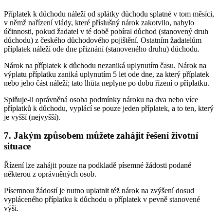
Příplatek k důchodu náleží od splátky důchodu splatné v tom měsíci,
v němž nařízení vlády, které příslušný nárok zakotvilo, nabylo
účinnosti, pokud žadatel v té době pobíral důchod (stanovený druh
důchodu) z českého důchodového pojištění. Ostatním žadatelům
příplatek náleží ode dne přiznání (stanoveného druhu) důchodu.
Nárok na příplatek k důchodu nezaniká uplynutím času. Nárok na
výplatu příplatku zaniká uplynutím 5 let ode dne, za který příplatek
nebo jeho část náleží; tato lhůta neplyne po dobu řízení o příplatku.
Splňuje-li oprávněná osoba podmínky nároku na dva nebo více
příplatků k důchodu, vyplácí se pouze jeden příplatek, a to ten, který
je vyšší (nejvyšší).
7. Jakým způsobem můžete zahájit řešení životní
situace
Řízení lze zahájit pouze na podkladě písemné žádosti podané
některou z oprávněných osob.
Písemnou žádostí je nutno uplatnit též nárok na zvýšení dosud
vypláceného příplatku k důchodu o příplatek v pevně stanovené
výši.