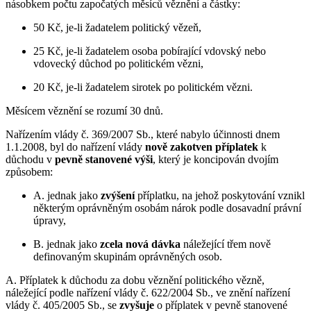
násobkem počtu započatých měsíců věznění a částky:
50 Kč, je-li žadatelem politický vězeň,
25 Kč, je-li žadatelem osoba pobírající vdovský nebo
vdovecký důchod po politickém vězni,
20 Kč, je-li žadatelem sirotek po politickém vězni.
Měsícem věznění se rozumí 30 dnů.
Nařízením vlády č. 369/2007 Sb., které nabylo účinnosti dnem
1.1.2008, byl do nařízení vlády
nově zakotven příplatek
k
důchodu v
pevně stanovené výši
, který je koncipován dvojím
způsobem:
A. jednak jako
zvýšení
příplatku, na jehož poskytování vznikl
některým oprávněným osobám nárok podle dosavadní právní
úpravy,
B. jednak jako
zcela nová dávka
náležející třem nově
definovaným skupinám oprávněných osob.
A. Příplatek k důchodu za dobu věznění politického vězně,
náležející podle nařízení vlády č. 622/2004 Sb., ve znění nařízení
vlády č. 405/2005 Sb., se
zvyšuje
o příplatek v pevně stanovené