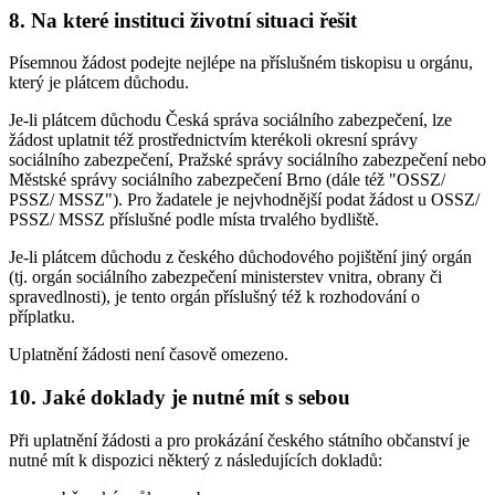
8. Na které instituci životní situaci řešit
Písemnou žádost podejte nejlépe na příslušném tiskopisu u orgánu,
který je plátcem důchodu.
Je-li plátcem důchodu Česká správa sociálního zabezpečení, lze
žádost uplatnit též prostřednictvím kterékoli okresní správy
sociálního zabezpečení, Pražské správy sociálního zabezpečení nebo
Městské správy sociálního zabezpečení Brno (dále též "OSSZ/
PSSZ/ MSSZ"). Pro žadatele je nejvhodnější podat žádost u OSSZ/
PSSZ/ MSSZ příslušné podle místa trvalého bydliště.
Je-li plátcem důchodu z českého důchodového pojištění jiný orgán
(tj. orgán sociálního zabezpečení ministerstev vnitra, obrany či
spravedlnosti), je tento orgán příslušný též k rozhodování o
příplatku.
Uplatnění žádosti není časově omezeno.
10. Jaké doklady je nutné mít s sebou
Při uplatnění žádosti a pro prokázání českého státního občanství je
nutné mít k dispozici některý z následujících dokladů: