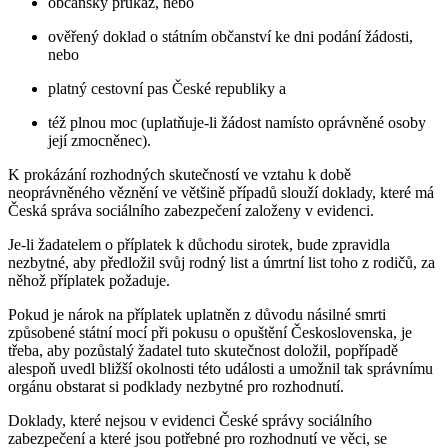
občanský průkaz, nebo
ověřený doklad o státním občanství ke dni podání žádosti,
nebo
platný cestovní pas České republiky a
též plnou moc (uplatňuje-li žádost namísto oprávněné osoby
její zmocněnec).
K prokázání rozhodných skutečností ve vztahu k době
neoprávněného věznění ve většině případů slouží doklady, které má
Česká správa sociálního zabezpečení založeny v evidenci.
Je-li žadatelem o příplatek k důchodu sirotek, bude zpravidla
nezbytné, aby předložil svůj rodný list a úmrtní list toho z rodičů, za
něhož příplatek požaduje.
Pokud je nárok na příplatek uplatněn z důvodu násilné smrti
způsobené státní mocí při pokusu o opuštění Československa, je
třeba, aby pozůstalý žadatel tuto skutečnost doložil, popřípadě
alespoň uvedl bližší okolnosti této události a umožnil tak správnímu
orgánu obstarat si podklady nezbytné pro rozhodnutí.
Doklady, které nejsou v evidenci České správy sociálního
zabezpečení a které jsou potřebné pro rozhodnutí ve věci, se