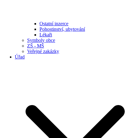
Ostatní inzerce
Pohostinství, ubytování
Lékaři
Symboly obce
ZŠ - MŠ
Veřejné zakázky
Úřad