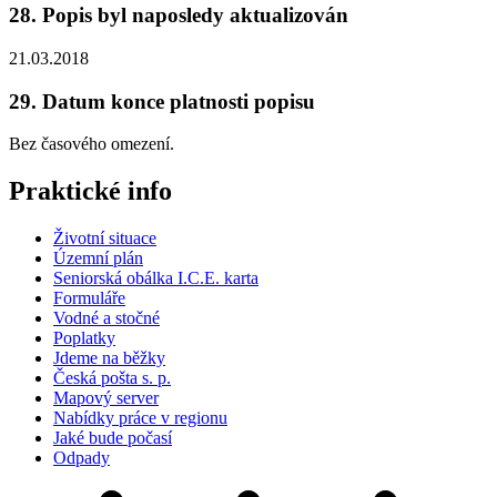
28. Popis byl naposledy aktualizován
21.03.2018
29. Datum konce platnosti popisu
Bez časového omezení.
Praktické info
Životní situace
Územní plán
Seniorská obálka I.C.E. karta
Formuláře
Vodné a stočné
Poplatky
Jdeme na běžky
Česká pošta s. p.
Mapový server
Nabídky práce v regionu
Jaké bude počasí
Odpady