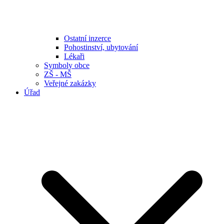
Ostatní inzerce
Pohostinství, ubytování
Lékaři
Symboly obce
ZŠ - MŠ
Veřejné zakázky
Úřad