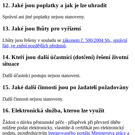
12. Jaké jsou poplatky a jak je lze uhradit
Správní ani jiné poplatky nejsou stanoveny.
13. Jaké jsou lhůty pro vyřízení
Lhůty jsou řešeny v souladu se
zákonem č. 500/2004 Sb., správní
řád, ve znění pozdějších předpisů
.
14. Kteří jsou další účastníci (dotčení) řešení životní
situace
Další účastníci postupu nejsou stanoveni.
15. Jaké další činnosti jsou po žadateli požadovány
Další činnosti nejsou stanoveny.
16. Elektronická služba, kterou lze využít
Žádost o dávku pěstounské péče - příspěvek při převzetí dítěte
můžete podat elektronicky, vlastníte-li certifikát pro elektronický
podpis, prostřednictvím
Integrovaného portálu Ministerstva práce a