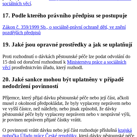
sociálních věcí
.
17. Podle kterého právního předpisu se postupuje
Zákon č. 359/1999 Sb., o sociálně-právní ochraně dětí, ve znění
pozdějších předpisů
19. Jaké jsou opravné prostředky a jak se uplatňují
Proti rozhodnutí o dávkách pěstounské péče lze podat odvolání do
15 dnů od doručení rozhodnutí k
Ministerstvu práce a sociálních
věcí
prostřednictvím úřadu, který rozhodl.
20. Jaké sankce mohou být uplatněny v případě
nedodržení povinností
Příjemce, který přijal dávku pěstounské péče nebo její část, ačkoli
musel z okolností předpokládat, že byly vyplaceny neprávem nebo
ve vyšší částce, než náležely, nebo jinak způsobil, že dávky
pěstounské péče byly vyplaceny neprávem nebo v nesprávné výši,
je povinen neprávem přijaté částky vrátit.
O povinnosti vrátit dávku nebo její část rozhoduje příslušná
krajská
pobočka Úřadu práce České republiky
, která dávky pěstounské péče