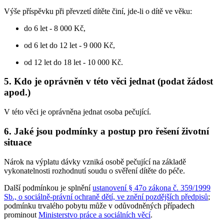
Výše příspěvku při převzetí dítěte činí, jde-li o dítě ve věku:
do 6 let - 8 000 Kč,
od 6 let do 12 let - 9 000 Kč,
od 12 let do 18 let - 10 000 Kč.
5. Kdo je oprávněn v této věci jednat (podat žádost
apod.)
V této věci je oprávněna jednat osoba pečující.
6. Jaké jsou podmínky a postup pro řešení životní
situace
Nárok na výplatu dávky vzniká osobě pečující na základě
vykonatelnosti rozhodnutí soudu o svěření dítěte do péče
.
Další podmínkou je splnění
ustanovení § 47o zákona č. 359/1999
Sb., o sociálně-právní ochraně dětí, ve znění pozdějších předpisů
;
podmínku trvalého pobytu může v odůvodněných případech
prominout
Ministerstvo práce a sociálních věcí
.