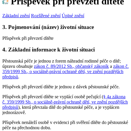
Příspěvek při převzetí dítěte
Základní znění
Rozšířené znění
Úplné znění
3. Pojmenování (název) životní situace
Příspěvek při převzetí dítěte
4. Základní informace k životní situaci
Pěstounská péče je jednou z forem náhradní rodinné péče o dítě;
úpravu obsahuje
zákon č. 89/2012 Sb., občanský zákoník
a
zákon č.
359/1999 Sb., o sociálně-právní ochraně dětí, ve znění pozdějších
předpisů
.
Příspěvek při převzetí dítěte je jednou z dávek pěstounské péče.
Příspěvek při převzetí dítěte se vyplácí osobě pečující (
§ 4a zákona
č. 359/1999 Sb., o sociálně-právní ochraně dětí, ve znění pozdějších
předpisů
), která převzala dítě do pěstounské péče, a je vyplácen
jednorázově.
Příspěvek nenáleží osobě v evidenci při svěření dítěte do pěstounské
péče na přechodnou dobu.