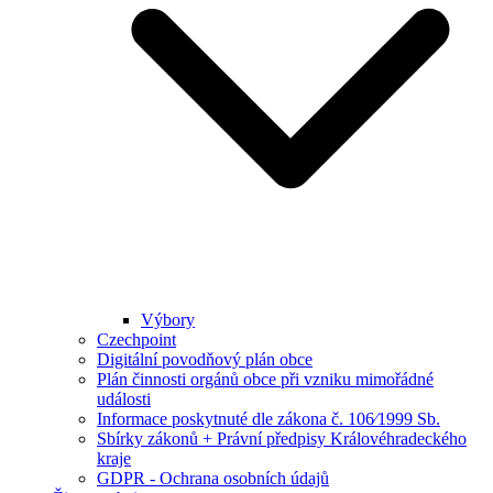
Výbory
Czechpoint
Digitální povodňový plán obce
Plán činnosti orgánů obce při vzniku mimořádné
události
Informace poskytnuté dle zákona č. 106⁄1999 Sb.
Sbírky zákonů + Právní předpisy Královéhradeckého
kraje
GDPR - Ochrana osobních údajů