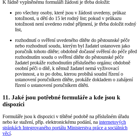
K řádně vyplněnému formuláři žádosti je třeba doložit:
pro všechny osoby, které jsou v žádosti uvedeny, průkaz
totožnosti, u dětí do 15 let rodný list; pokud v průkazu
totožnosti není uvedeno rodné příjmení, je třeba doložit rodný
list,
rozhodnutí o svěření uvedeného dítěte do pěstounské péče
nebo rozhodnutí soudu, kterým byl žadatel ustanoven jako
poručník tohoto dítěte; obdobně dočasné svěření do péče před
rozhodnutím soudu o svěření dítěte do pěstounské péče
žadatel prokáže rozhodnutím příslušného orgánu; obdobně
osobní péči o dítě, k němuž žadatel nemá vyživovací
povinnost, a to po dobu, kterou probíhá soudní řízení o
ustanovení poručníkem dítěte, prokáže dokladem o zahájení
řízení o ustanovení poručníkem dítěti.
11. Jaké jsou potřebné formuláře a kde jsou k
dispozici
Formuláře jsou k dispozici v tištěné podobě na příslušném úřadu
nebo ke stažení, příp. elektronickému podání, na
internetových
stránkách Integrovaného portálu Ministerstva práce a sociálních
věcí
.