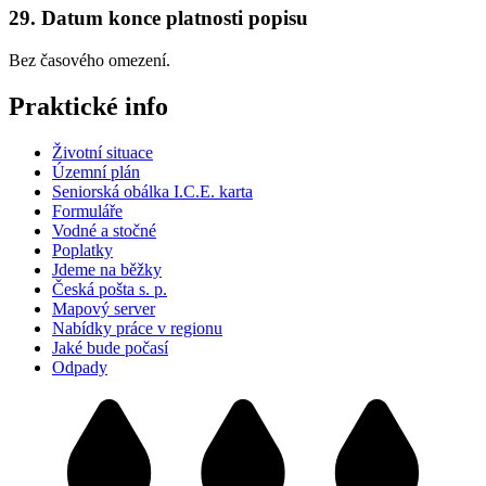
29. Datum konce platnosti popisu
Bez časového omezení.
Praktické info
Životní situace
Územní plán
Seniorská obálka I.C.E. karta
Formuláře
Vodné a stočné
Poplatky
Jdeme na běžky
Česká pošta s. p.
Mapový server
Nabídky práce v regionu
Jaké bude počasí
Odpady