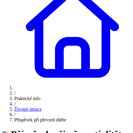
/
Praktické info
/
Životní situace
/
Příspěvek při převzetí dítěte