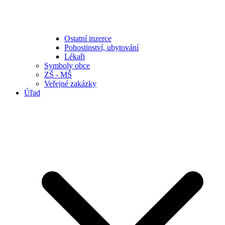
Ostatní inzerce
Pohostinství, ubytování
Lékaři
Symboly obce
ZŠ - MŠ
Veřejné zakázky
Úřad