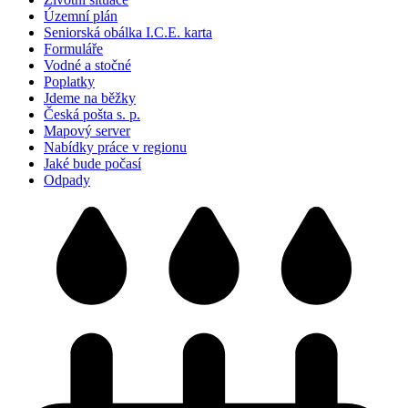
Územní plán
Seniorská obálka I.C.E. karta
Formuláře
Vodné a stočné
Poplatky
Jdeme na běžky
Česká pošta s. p.
Mapový server
Nabídky práce v regionu
Jaké bude počasí
Odpady