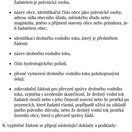
žadatelem je právnická osoba,
název obce, identifikační číslo obce jako právnické osoby,
adresu sídla obecního úřadu, městského úřadu nebo
magistrátu, jméno a příjmení starosty obce nebo primátora, je-
li žadatelem obec;
identifikaci drobného vodního toku, který je předmětem
žádosti:
název drobného vodního toku,
číslo hydrologického pořadí,
přesné vymezení drobného vodního toku polohopisnými
údaji;
zdůvodnění žádosti pro převzetí správy drobného vodního
toku, zejména s uvedením skutečností, že drobný vodní tok
žadateli slouží nebo s jeho činností souvisí nebo že protéká po
pozemcích, které žadatel vlastní, popřípadě užívá na základě
jiného právního důvodu, nebo že drobný vodní tok protéká
územím obce, která o převzetí správy žádá.
K vyplněné žádosti se připojí následující doklady a podklady: