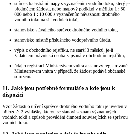
snímek katastrální mapy s vyznačením vodního toku, který je
předmětem žádosti, nebo mapový podklad v měřítku 1 : 50
000 nebo 1 : 10 000 s vyznačením návaznosti drobného
vodního toku na síť vodních toků,
stanovisko stávajícího správce drobného vodního toku,
stanovisko místně příslušného vodoprávního úřadu,
výpis z obchodního rejstříku, ne starší 3 měsíců, je-li
žadatelem právnická osoba zapsaná v obchodním rejstříku,
údaj o registraci Ministerstvem vnitra a stanovy registrované
Ministerstvem vnitra v případě, že žádost podává občanské
sdružení.
11. Jaké jsou potřebné formuláře a kde jsou k
dispozici
Vzor žádosti o určení správce drobného vodního toku je uveden v
příloze č. 2 vyhlášky, kterou se stanoví seznam významných
vodních toků a způsob provádění činností souvisejících se správou
vodních toků.