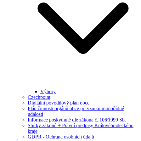
Výbory
Czechpoint
Digitální povodňový plán obce
Plán činnosti orgánů obce při vzniku mimořádné
události
Informace poskytnuté dle zákona č. 106⁄1999 Sb.
Sbírky zákonů + Právní předpisy Královéhradeckého
kraje
GDPR - Ochrana osobních údajů