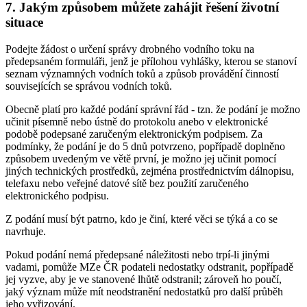
7. Jakým způsobem můžete zahájit řešení životní
situace
Podejte žádost o určení správy drobného vodního toku na
předepsaném formuláři, jenž je přílohou vyhlášky, kterou se stanoví
seznam významných vodních toků a způsob provádění činností
souvisejících se správou vodních toků.
Obecně platí pro každé podání správní řád - tzn. že podání je možno
učinit písemně nebo ústně do protokolu anebo v elektronické
podobě podepsané zaručeným elektronickým podpisem. Za
podmínky, že podání je do 5 dnů potvrzeno, popřípadě doplněno
způsobem uvedeným ve větě první, je možno jej učinit pomocí
jiných technických prostředků, zejména prostřednictvím dálnopisu,
telefaxu nebo veřejné datové sítě bez použití zaručeného
elektronického podpisu.
Z podání musí být patrno, kdo je činí, které věci se týká a co se
navrhuje.
Pokud podání nemá předepsané náležitosti nebo trpí-li jinými
vadami, pomůže MZe ČR podateli nedostatky odstranit, popřípadě
jej vyzve, aby je ve stanovené lhůtě odstranil; zároveň ho poučí,
jaký význam může mít neodstranění nedostatků pro další průběh
jeho vyřizování.