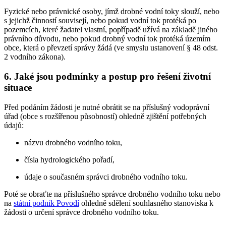
Fyzické nebo právnické osoby, jímž drobné vodní toky slouží, nebo
s jejichž činností souvisejí, nebo pokud vodní tok protéká po
pozemcích, které žadatel vlastní, popřípadě užívá na základě jiného
právního důvodu, nebo pokud drobný vodní tok protéká územím
obce, která o převzetí správy žádá (ve smyslu ustanovení § 48 odst.
2 vodního zákona).
6. Jaké jsou podmínky a postup pro řešení životní
situace
Před podáním žádosti je nutné obrátit se na příslušný vodoprávní
úřad (obce s rozšířenou působností) ohledně zjištění potřebných
údajů:
názvu drobného vodního toku,
čísla hydrologického pořadí,
údaje o současném správci drobného vodního toku.
Poté se obraťte na příslušného správce drobného vodního toku nebo
na
státní podnik Povodí
ohledně sdělení souhlasného stanoviska k
žádosti o určení správce drobného vodního toku.