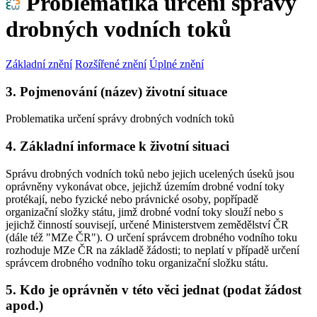
Problematika určení správy
drobných vodních toků
Základní znění
Rozšířené znění
Úplné znění
3. Pojmenování (název) životní situace
Problematika určení správy drobných vodních toků
4. Základní informace k životní situaci
Správu drobných vodních toků nebo jejich ucelených úseků jsou
oprávněny vykonávat obce, jejichž územím drobné vodní toky
protékají, nebo fyzické nebo právnické osoby, popřípadě
organizační složky státu, jimž drobné vodní toky slouží nebo s
jejichž činností souvisejí, určené Ministerstvem zemědělství ČR
(dále též "MZe ČR"). O určení správcem drobného vodního toku
rozhoduje MZe ČR na základě žádosti; to neplatí v případě určení
správcem drobného vodního toku organizační složku státu.
5. Kdo je oprávněn v této věci jednat (podat žádost
apod.)