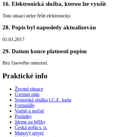
16. Elektronická služba, kterou lze využít
Tuto situaci nelze řešit elektronicky.
28. Popis byl naposledy aktualizován
01.01.2017
29. Datum konce platnosti popisu
Bez časového omezení.
Praktické info
Životní situace
Územní plán
Seniorská obálka I.C.E. karta
Formuláře
Vodné a stočné
Poplatky
Jdeme na běžky
Česká pošta s. p.
Mapový server