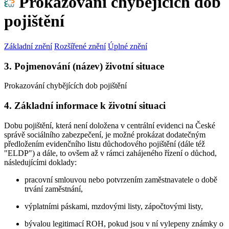
Prokazování chybějících dob
pojištění
Základní znění
Rozšířené znění
Úplné znění
3. Pojmenování (název) životní situace
Prokazování chybějících dob pojištění
4. Základní informace k životní situaci
Dobu pojištění, která není doložena v centrální evidenci na České
správě sociálního zabezpečení, je možné prokázat dodatečným
předložením evidenčního listu důchodového pojištění (dále též
"ELDP") a dále, to ovšem až v rámci zahájeného řízení o důchod,
následujícími doklady:
pracovní smlouvou nebo potvrzením zaměstnavatele o době
trvání zaměstnání,
výplatními páskami, mzdovými listy, zápočtovými listy,
bývalou legitimací ROH, pokud jsou v ní vylepeny známky o