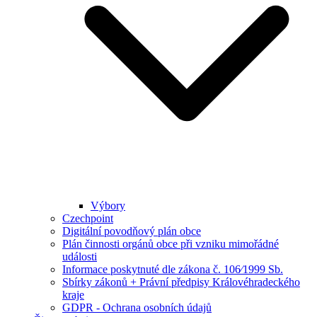
Výbory
Czechpoint
Digitální povodňový plán obce
Plán činnosti orgánů obce při vzniku mimořádné
události
Informace poskytnuté dle zákona č. 106⁄1999 Sb.
Sbírky zákonů + Právní předpisy Královéhradeckého
kraje
GDPR - Ochrana osobních údajů