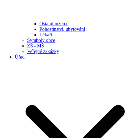
Ostatní inzerce
Pohostinství, ubytování
Lékaři
Symboly obce
ZŠ - MŠ
Veřejné zakázky
Úřad