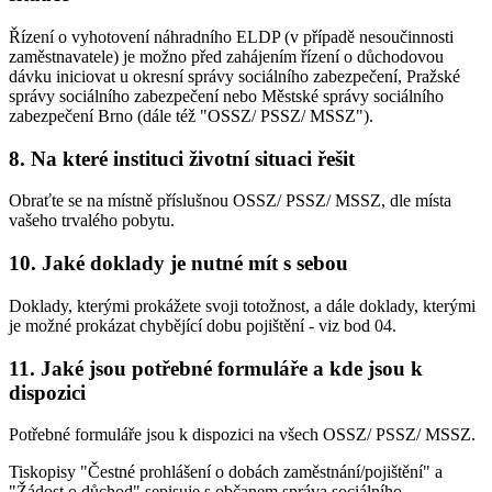
Řízení o vyhotovení náhradního ELDP (v případě nesoučinnosti
zaměstnavatele) je možno před zahájením řízení o důchodovou
dávku iniciovat u okresní správy sociálního zabezpečení, Pražské
správy sociálního zabezpečení nebo Městské správy sociálního
zabezpečení Brno (dále též "OSSZ/ PSSZ/ MSSZ").
8. Na které instituci životní situaci řešit
Obraťte se na místně příslušnou OSSZ/ PSSZ/ MSSZ, dle místa
vašeho trvalého pobytu.
10. Jaké doklady je nutné mít s sebou
Doklady, kterými prokážete svoji totožnost, a dále doklady, kterými
je možné prokázat chybějící dobu pojištění - viz bod 04.
11. Jaké jsou potřebné formuláře a kde jsou k
dispozici
Potřebné formuláře jsou k dispozici na všech OSSZ/ PSSZ/ MSSZ.
Tiskopisy "Čestné prohlášení o dobách zaměstnání/pojištění" a
"Žádost o důchod" sepisuje s občanem správa sociálního