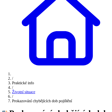
/
Praktické info
/
Životní situace
/
Prokazování chybějících dob pojištění