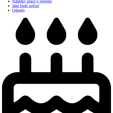
Nabídky práce v regionu
Jaké bude počasí
Odpady