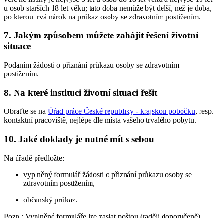
u osob starších 18 let věku; tato doba nemůže být delší, než je doba,
po kterou trvá nárok na průkaz osoby se zdravotním postižením.
7. Jakým způsobem můžete zahájit řešení životní
situace
Podáním žádosti o přiznání průkazu osoby se zdravotním
postižením.
8. Na které instituci životní situaci řešit
Obraťte se na
Úřad práce České republiky - krajskou pobočku
, resp.
kontaktní pracoviště, nejlépe dle místa vašeho trvalého pobytu.
10. Jaké doklady je nutné mít s sebou
Na úřadě předložte:
vyplněný formulář žádosti o přiznání průkazu osoby se
zdravotním postižením,
občanský průkaz.
Pozn.
: Vyplněné formuláře lze zaslat poštou (raději doporučeně).