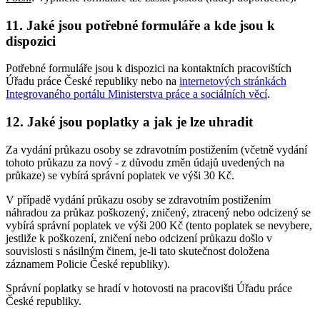
11. Jaké jsou potřebné formuláře a kde jsou k
dispozici
Potřebné formuláře jsou k dispozici na kontaktních pracovištích
Úřadu práce České republiky nebo na
internetových stránkách
Integrovaného portálu Ministerstva práce a sociálních věcí
.
12. Jaké jsou poplatky a jak je lze uhradit
Za vydání průkazu osoby se zdravotním postižením (včetně vydání
tohoto průkazu za nový - z důvodu změn údajů uvedených na
průkaze) se vybírá správní poplatek ve výši 30 Kč.
V případě vydání průkazu osoby se zdravotním postižením
náhradou za průkaz poškozený, zničený, ztracený nebo odcizený se
vybírá správní poplatek ve výši 200 Kč (tento poplatek se nevybere,
jestliže k poškození, zničení nebo odcizení průkazu došlo v
souvislosti s násilným činem, je-li tato skutečnost doložena
záznamem Policie České republiky).
Správní poplatky se hradí v hotovosti na pracovišti Úřadu práce
České republiky.