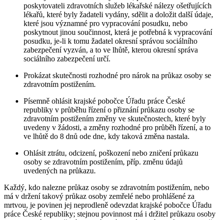
poskytovateli zdravotních služeb lékařské nálezy ošetřujících
lékařů, které byly žadateli vydány, sdělit a doložit další údaje,
které jsou významné pro vypracování posudku, nebo
poskytnout jinou součinnost, která je potřebná k vypracování
posudku, je-li k tomu žadatel okresní správou sociálního
zabezpečení vyzván, a to ve lhůtě, kterou okresní správa
sociálního zabezpečení určí.
Prokázat skutečnosti rozhodné pro nárok na průkaz osoby se
zdravotním postižením.
Písemně ohlásit krajské pobočce Úřadu práce České
republiky v průběhu řízení o přiznání průkazu osoby se
zdravotním postižením změny ve skutečnostech, které byly
uvedeny v žádosti, a změny rozhodné pro průběh řízení, a to
ve lhůtě do 8 dnů ode dne, kdy taková změna nastala.
Ohlásit ztrátu, odcizení, poškození nebo zničení průkazu
osoby se zdravotním postižením, příp. změnu údajů
uvedených na průkazu.
Každý, kdo nalezne průkaz osoby se zdravotním postižením, nebo
má v držení takový průkaz osoby zemřelé nebo prohlášené za
mrtvou, je povinen jej neprodleně odevzdat krajské pobočce Úřadu
práce České republiky; stejnou povinnost má i držitel průkazu osoby