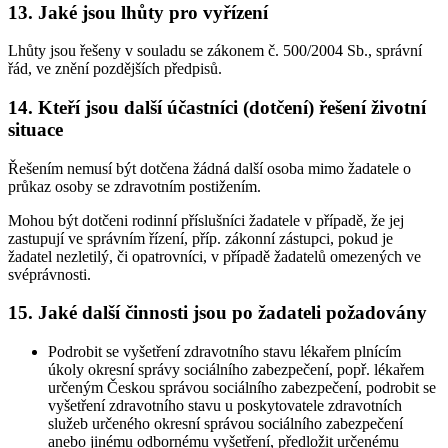
13. Jaké jsou lhůty pro vyřízení
Lhůty jsou řešeny v souladu se zákonem č. 500/2004 Sb., správní
řád, ve znění pozdějších předpisů.
14. Kteří jsou další účastníci (dotčení) řešení životní
situace
Řešením nemusí být dotčena žádná další osoba mimo žadatele o
průkaz osoby se zdravotním postižením.
Mohou být dotčeni rodinní příslušníci žadatele v případě, že jej
zastupují ve správním řízení, příp. zákonní zástupci, pokud je
žadatel nezletilý, či opatrovníci, v případě žadatelů omezených ve
svéprávnosti.
15. Jaké další činnosti jsou po žadateli požadovány
Podrobit se vyšetření zdravotního stavu lékařem plnícím
úkoly okresní správy sociálního zabezpečení, popř. lékařem
určeným Českou správou sociálního zabezpečení, podrobit se
vyšetření zdravotního stavu u poskytovatele zdravotních
služeb určeného okresní správou sociálního zabezpečení
anebo jinému odbornému vyšetření, předložit určenému