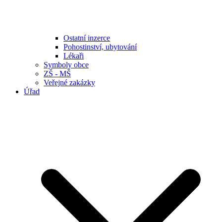
Ostatní inzerce
Pohostinství, ubytování
Lékaři
Symboly obce
ZŠ - MŠ
Veřejné zakázky
Úřad