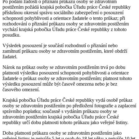
Po podání žádosti o přiznání průkazu osoby se zdravotním
postižením požádá krajská pobočka Úřadu práce České republiky
příslušnou okresní správu sociálního zabezpečení o posouzení
schopnosti pohyblivosti a orientace žadatele o tento průkaz; při
rozhodování o přiznání průkazu osoby se zdravotním postižením
vychází krajská pobočka Úřadu práce České republiky z tohoto
posudku.
Výsledek posouzení je součástí rozhodnutí o přiznání nebo
zamítnutí průkazu osoby se zdravotním postižením, které obdrží
žadatel.
Nárok na průkaz osoby se zdravotním postižením trvá po dobu
platnosti výsledku posouzení schopnosti pohyblivosti a orientace
žadatele o průkaz osoby se zdravotním postižením; platnost tohoto
výsledku posouzení může být časově omezena nebo je bez
časového omezení.
Krajská pobočka Úřadu práce České republiky vydá osobě průkaz
osoby se zdravotním postižením po předložení fotografie a zaplacení
správního poplatku; současně s vydáním průkazu osoby se
zdravotním postižením krajská pobočka Úřadu práce České
republiky určí dobu platnosti tohoto průkazu jako veřejné listiny.
Doba platnosti průkazu osoby se zdravotním postižením jako
veřejné listiny je nejvýše 5 let u osob do 18 let věku a nejvýše 10 let