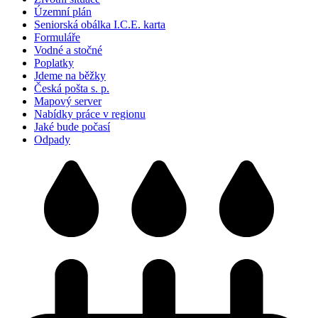
Územní plán
Seniorská obálka I.C.E. karta
Formuláře
Vodné a stočné
Poplatky
Jdeme na běžky
Česká pošta s. p.
Mapový server
Nabídky práce v regionu
Jaké bude počasí
Odpady