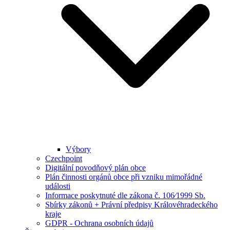
Výbory
Czechpoint
Digitální povodňový plán obce
Plán činnosti orgánů obce při vzniku mimořádné
události
Informace poskytnuté dle zákona č. 106⁄1999 Sb.
Sbírky zákonů + Právní předpisy Královéhradeckého
kraje
GDPR - Ochrana osobních údajů