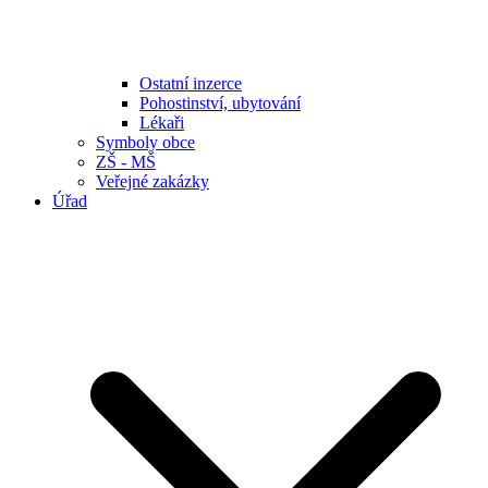
Ostatní inzerce
Pohostinství, ubytování
Lékaři
Symboly obce
ZŠ - MŠ
Veřejné zakázky
Úřad