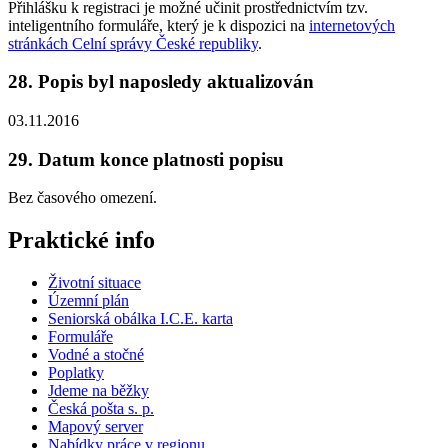
Přihlášku k registraci je možné učinit prostřednictvím tzv.
inteligentního formuláře, který je k dispozici na
internetových
stránkách Celní správy České republiky
.
28. Popis byl naposledy aktualizován
03.11.2016
29. Datum konce platnosti popisu
Bez časového omezení.
Praktické info
Životní situace
Územní plán
Seniorská obálka I.C.E. karta
Formuláře
Vodné a stočné
Poplatky
Jdeme na běžky
Česká pošta s. p.
Mapový server
Nabídky práce v regionu