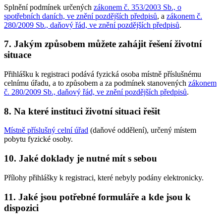
Splnění podmínek určených
zákonem č. 353/2003 Sb., o
spotřebních daních, ve znění pozdějších předpisů
, a
zákonem č.
280/2009 Sb., daňový řád, ve znění pozdějších předpisů
.
7. Jakým způsobem můžete zahájit řešení životní
situace
Přihlášku k registraci podává fyzická osoba místně příslušnému
celnímu úřadu, a to způsobem a za podmínek stanovených
zákonem
č. 280/2009 Sb., daňový řád, ve znění pozdějších předpisů
.
8. Na které instituci životní situaci řešit
Místně příslušný celní úřad
(daňové oddělení), určený místem
pobytu fyzické osoby.
10. Jaké doklady je nutné mít s sebou
Přílohy přihlášky k registraci, které nebyly podány elektronicky.
11. Jaké jsou potřebné formuláře a kde jsou k
dispozici