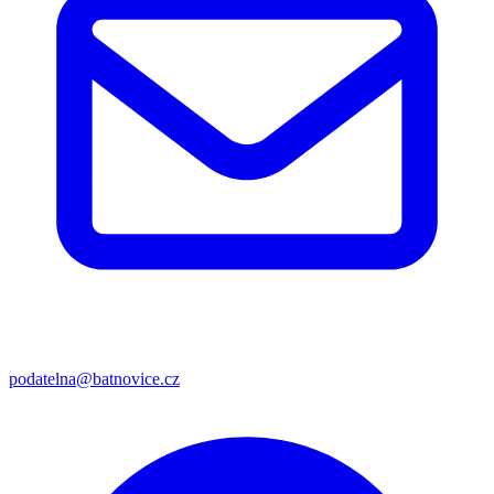
podatelna@batnovice.cz