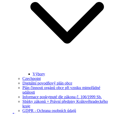
Výbory
Czechpoint
Digitální povodňový plán obce
Plán činnosti orgánů obce při vzniku mimořádné
události
Informace poskytnuté dle zákona č. 106⁄1999 Sb.
Sbírky zákonů + Právní předpisy Královéhradeckého
kraje
GDPR - Ochrana osobních údajů