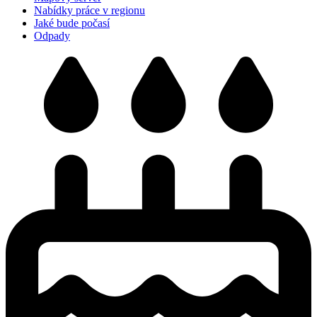
Nabídky práce v regionu
Jaké bude počasí
Odpady