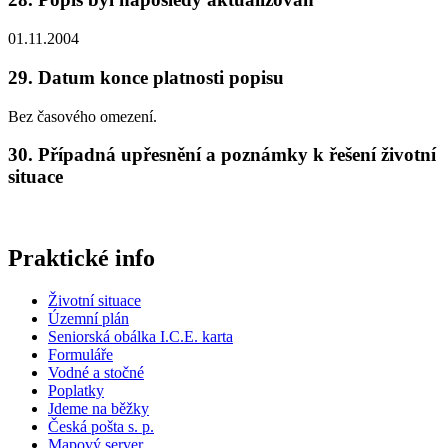
01.11.2004
29. Datum konce platnosti popisu
Bez časového omezení.
30. Případná upřesnění a poznámky k řešení životní
situace
Praktické info
Životní situace
Územní plán
Seniorská obálka I.C.E. karta
Formuláře
Vodné a stočné
Poplatky
Jdeme na běžky
Česká pošta s. p.
Mapový server