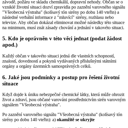
závodě, požáru ve skladu chemikálií, dopravní nehody. Občan se o
vzniklé životní situaci dozví zpravidla po zaznění varovného signálu
"Všeobecná výstraha" (kolísavý tón sirény po dobu 140 vteřin) a
následné verbální informace z "mluvící" sirény, rozhlasu nebo
televize. Aby občan dokázal eliminovat možné následky této situace
na minimum, musí znát zásady chování a jednání v takovéto situaci.
5. Kdo je oprávněn v této věci jednat (podat žádost
apod.)
Každý občan v takovéto situaci jedná dle vlastních schopností,
znalostí, dovedností a pokynů vydávaných příslušnými státními
orgány a orgány územních samosprávných celků.
6. Jaké jsou podmínky a postup pro řešení životní
situace
Když dojde k úniku nebezpečné chemické látky, která může ohrozit
život a zdraví, jsou občané varováni prostřednictvím sirén varovným
signálem "Všeobecná výstraha".
Po zaznění varovného signálu "Všeobecná výstraha" (kolísavý tón
sirény po dobu 140 vteřin): a)
okamžitě se ukryjte