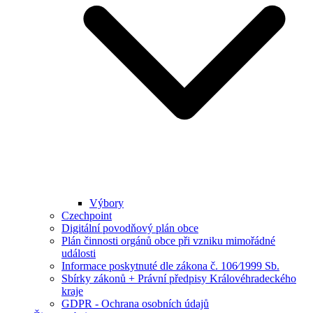
Výbory
Czechpoint
Digitální povodňový plán obce
Plán činnosti orgánů obce při vzniku mimořádné
události
Informace poskytnuté dle zákona č. 106⁄1999 Sb.
Sbírky zákonů + Právní předpisy Královéhradeckého
kraje
GDPR - Ochrana osobních údajů