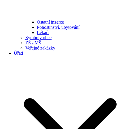
Ostatní inzerce
Pohostinství, ubytování
Lékaři
Symboly obce
ZŠ - MŠ
Veřejné zakázky
Úřad