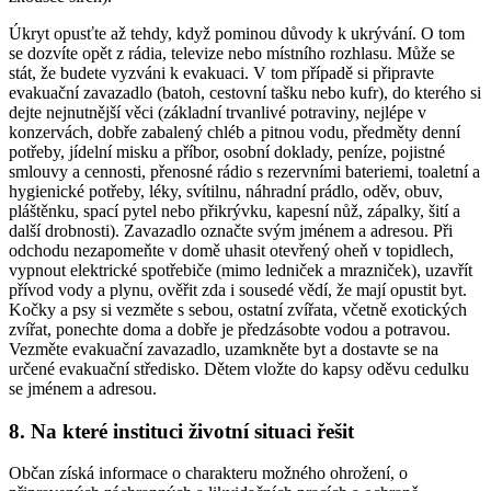
Úkryt opusťte až tehdy, když pominou důvody k ukrývání. O tom
se dozvíte opět z rádia, televize nebo místního rozhlasu. Může se
stát, že budete vyzváni k evakuaci. V tom případě si připravte
evakuační zavazadlo (batoh, cestovní tašku nebo kufr), do kterého si
dejte nejnutnější věci (základní trvanlivé potraviny, nejlépe v
konzervách, dobře zabalený chléb a pitnou vodu, předměty denní
potřeby, jídelní misku a příbor, osobní doklady, peníze, pojistné
smlouvy a cennosti, přenosné rádio s rezervními bateriemi, toaletní a
hygienické potřeby, léky, svítilnu, náhradní prádlo, oděv, obuv,
pláštěnku, spací pytel nebo přikrývku, kapesní nůž, zápalky, šití a
další drobnosti). Zavazadlo označte svým jménem a adresou. Při
odchodu nezapomeňte v domě uhasit otevřený oheň v topidlech,
vypnout elektrické spotřebiče (mimo ledniček a mrazniček), uzavřít
přívod vody a plynu, ověřit zda i sousedé vědí, že mají opustit byt.
Kočky a psy si vezměte s sebou, ostatní zvířata, včetně exotických
zvířat, ponechte doma a dobře je předzásobte vodou a potravou.
Vezměte evakuační zavazadlo, uzamkněte byt a dostavte se na
určené evakuační středisko. Dětem vložte do kapsy oděvu cedulku
se jménem a adresou.
8. Na které instituci životní situaci řešit
Občan získá informace o charakteru možného ohrožení, o