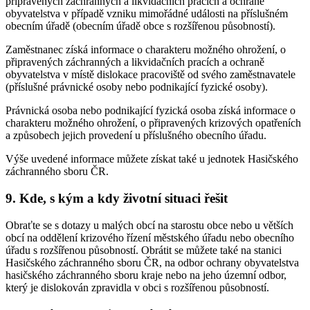
připravených záchranných a likvidačních pracích a ochraně
obyvatelstva v případě vzniku mimořádné události na příslušném
obecním úřadě (obecním úřadě obce s rozšířenou působností).
Zaměstnanec získá informace o charakteru možného ohrožení, o
připravených záchranných a likvidačních pracích a ochraně
obyvatelstva v místě dislokace pracoviště od svého zaměstnavatele
(příslušné právnické osoby nebo podnikající fyzické osoby).
Právnická osoba nebo podnikající fyzická osoba získá informace o
charakteru možného ohrožení, o připravených krizových opatřeních
a způsobech jejich provedení u příslušného obecního úřadu.
Výše uvedené informace můžete získat také u jednotek Hasičského
záchranného sboru ČR.
9. Kde, s kým a kdy životní situaci řešit
Obraťte se s dotazy u malých obcí na starostu obce nebo u větších
obcí na oddělení krizového řízení městského úřadu nebo obecního
úřadu s rozšířenou působností. Obrátit se můžete také na stanici
Hasičského záchranného sboru ČR, na odbor ochrany obyvatelstva
hasičského záchranného sboru kraje nebo na jeho územní odbor,
který je dislokován zpravidla v obci s rozšířenou působností.