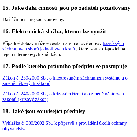
15. Jaké další činnosti jsou po žadateli požadovány
Další činnosti nejsou stanoveny.
16. Elektronická služba, kterou lze využít
Případné dotazy můžete zasílat na e-mailové adresy
hasičských
záchranných sborů jednotlivých krajů
, které jsou k dispozici na
jejich internetových stránkách.
17. Podle kterého právního předpisu se postupuje
Zákon č. 239/2000 Sb., o integrovaném záchranném systému a o
změně některých zákonů
Zákon č. 240/2000 Sb., o krizovém řízení a o změně některých
zákonů (krizový zákon)
18. Jaké jsou související předpisy
Vyhláška č. 380/2002 Sb., k přípravě a provádění úkolů ochrany
obyvatelstva