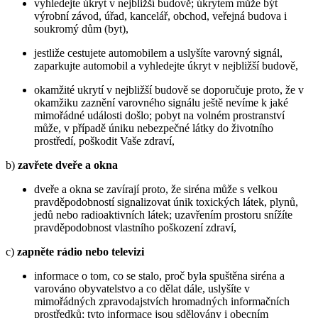
vyhledejte úkryt v nejbližší budově; úkrytem může být
výrobní závod, úřad, kancelář, obchod, veřejná budova i
soukromý dům (byt),
jestliže cestujete automobilem a uslyšíte varovný signál,
zaparkujte automobil a vyhledejte úkryt v nejbližší budově,
okamžité ukrytí v nejbližší budově se doporučuje proto, že v
okamžiku zaznění varovného signálu ještě nevíme k jaké
mimořádné události došlo; pobyt na volném prostranství
může, v případě úniku nebezpečné látky do životního
prostředí, poškodit Vaše zdraví,
b)
zavřete dveře a okna
dveře a okna se zavírají proto, že siréna může s velkou
pravděpodobností signalizovat únik toxických látek, plynů,
jedů nebo radioaktivních látek; uzavřením prostoru snížíte
pravděpodobnost vlastního poškození zdraví,
c)
zapněte rádio nebo televizi
informace o tom, co se stalo, proč byla spuštěna siréna a
varováno obyvatelstvo a co dělat dále, uslyšíte v
mimořádných zpravodajstvích hromadných informačních
prostředků; tyto informace jsou sdělovány i obecním