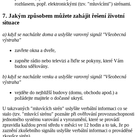
rozhlasem, popř. elektronickými (tzv. "mluvícími") sirénami.
7. Jakým způsobem můžete zahájit řešení životní
situace
a) když se nacházíte doma a uslyšíte varovný signál "Všeobecná
výstraha"
zavřete okna a dveře,
zapněte rádio nebo televizi a řiďte se pokyny, které Vám
budou sdělovány.
b) když se nacházíte venku a uslyšíte varovný signál "Všeobecná
výstraha"
vejděte do nejbližší budovy (domu, obchodu apod.) a
požádejte majitele o dočasné ukrytí.
U takzvaných "mluvících sirén" uslyšíte verbální informaci co se
stalo (tzv. "mluvící sirénu" poznáte při ověřování provozuschopnosti
jednotného systému varování a vyrozumění, které se provádí
zpravidla každou první středu v měsíci ve 12 hodin a to tak, že po
zaznění zkušebního signálu uslyšíte verbální informaci o prováděné
zkoušce sirén).