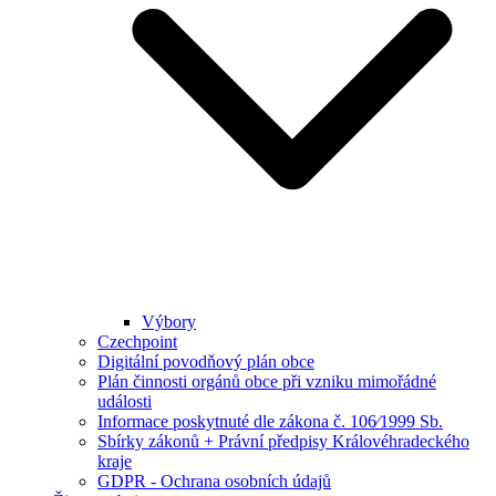
Výbory
Czechpoint
Digitální povodňový plán obce
Plán činnosti orgánů obce při vzniku mimořádné
události
Informace poskytnuté dle zákona č. 106⁄1999 Sb.
Sbírky zákonů + Právní předpisy Královéhradeckého
kraje
GDPR - Ochrana osobních údajů