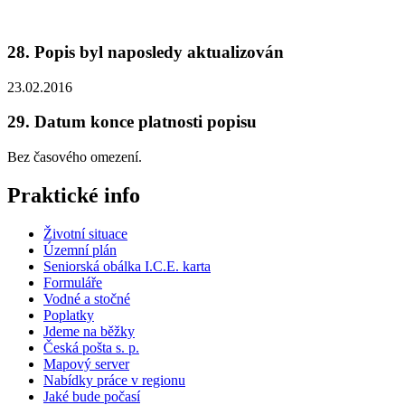
28. Popis byl naposledy aktualizován
23.02.2016
29. Datum konce platnosti popisu
Bez časového omezení.
Praktické info
Životní situace
Územní plán
Seniorská obálka I.C.E. karta
Formuláře
Vodné a stočné
Poplatky
Jdeme na běžky
Česká pošta s. p.
Mapový server
Nabídky práce v regionu
Jaké bude počasí