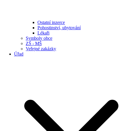
Ostatní inzerce
Pohostinství, ubytování
Lékaři
Symboly obce
ZŠ - MŠ
Veřejné zakázky
Úřad