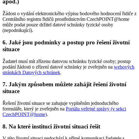
apod.)
Žádost o vydání elektronického výpisu bodového hodnocení řidiče z
Centrálního registru řidičů prostřednictvím CzechPOINT@home
může podat pouze držitel datové schránky fyzické osoby
(nepodnikající).
6. Jaké jsou podmínky a postup pro řešení životní
situace
Žadatel musí mít zřízenu datovou schránku fyzické osoby; postup
podání žádosti o zřízení datové schránky je zveřejněn na
webových
stránkách Datových schránek
.
7. Jakým způsobem můžete zahájit řešení životní
situace
Řešení životní situace se zahajuje vyplněním jednoduchého
formuláře, který je zveřejněn na
Portálu veřejné správy (v sekci
CzechPOINT@home)
.
8. Na které instituci životní situaci řešit
V této životní situaci nedochází k přímé komunikaci žadatele s