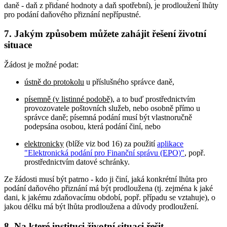
daně - daň z přidané hodnoty a daň spotřební), je prodloužení lhůty
pro podání daňového přiznání nepřípustné.
7. Jakým způsobem můžete zahájit řešení životní
situace
Žádost je možné podat:
ústně do protokolu
u příslušného správce daně,
písemně (v listinné podobě)
, a to buď prostřednictvím
provozovatele poštovních služeb, nebo osobně přímo u
správce daně; písemná podání musí být vlastnoručně
podepsána osobou, která podání činí, nebo
elektronicky
(blíže viz bod 16) za použití
aplikace
"Elektronická podání pro Finanční správu (EPO)"
, popř.
prostřednictvím datové schránky.
Ze žádosti musí být patrno - kdo ji činí, jaká konkrétní lhůta pro
podání daňového přiznání má být prodloužena (tj. zejména k jaké
dani, k jakému zdaňovacímu období, popř. případu se vztahuje), o
jakou délku má být lhůta prodloužena a důvody prodloužení.
8. Na které instituci životní situaci řešit