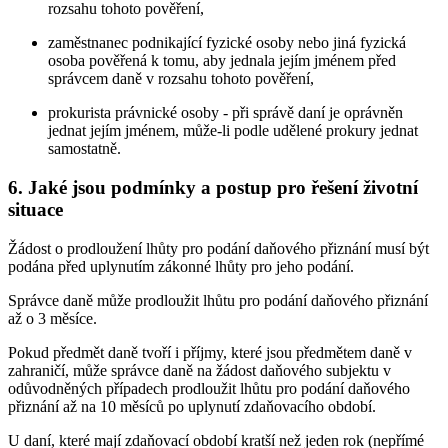
rozsahu tohoto pověření,
zaměstnanec podnikající fyzické osoby nebo jiná fyzická
osoba pověřená k tomu, aby jednala jejím jménem před
správcem daně v rozsahu tohoto pověření,
prokurista právnické osoby - při správě daní je oprávněn
jednat jejím jménem, může-li podle udělené prokury jednat
samostatně.
6. Jaké jsou podmínky a postup pro řešení životní
situace
Žádost o prodloužení lhůty pro podání daňového přiznání musí být
podána před uplynutím zákonné lhůty pro jeho podání.
Správce daně může prodloužit lhůtu pro podání daňového přiznání
až o 3 měsíce.
Pokud předmět daně tvoří i příjmy, které jsou předmětem daně v
zahraničí, může správce daně na žádost daňového subjektu v
odůvodněných případech prodloužit lhůtu pro podání daňového
přiznání až na 10 měsíců po uplynutí zdaňovacího období.
U daní, které mají zdaňovací období kratší než jeden rok (nepřímé