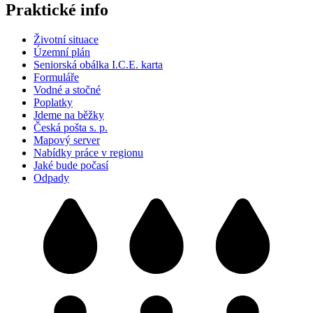
Praktické info
Životní situace
Územní plán
Seniorská obálka I.C.E. karta
Formuláře
Vodné a stočné
Poplatky
Jdeme na běžky
Česká pošta s. p.
Mapový server
Nabídky práce v regionu
Jaké bude počasí
Odpady