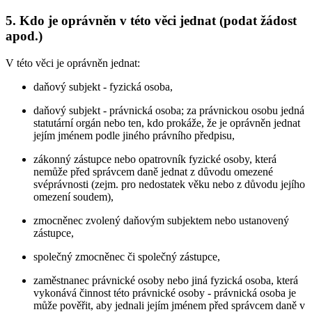
5. Kdo je oprávněn v této věci jednat (podat žádost
apod.)
V této věci je oprávněn jednat:
daňový subjekt - fyzická osoba,
daňový subjekt - právnická osoba; za právnickou osobu jedná
statutární orgán nebo ten, kdo prokáže, že je oprávněn jednat
jejím jménem podle jiného právního předpisu,
zákonný zástupce nebo opatrovník fyzické osoby, která
nemůže před správcem daně jednat z důvodu omezené
svéprávnosti (zejm. pro nedostatek věku nebo z důvodu jejího
omezení soudem),
zmocněnec zvolený daňovým subjektem nebo ustanovený
zástupce,
společný zmocněnec či společný zástupce,
zaměstnanec právnické osoby nebo jiná fyzická osoba, která
vykonává činnost této právnické osoby - právnická osoba je
může pověřit, aby jednali jejím jménem před správcem daně v