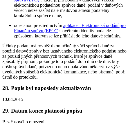
elektronickou podatelnou správce daně; podání v daňových
věcech nelze zasílat na e-mailovou adresu podatelny
konkrétního správce daně,
odeslanou prostřednictvím
aplikace "Elektronická podání pro
Finanční správu (EPO)"
s ověřením identity podatele
způsobem, kterým se lze přihlásit do jeho datové schránky.
Účinky podání má rovněž úkon učiněný vůči správci daně za
použití datové zprávy bez uznávaného elektronického podpisu nebo
za použití jiných přenosových technik, které je správce daně
způsobilý přijmout, pokud je toto podání do 5 dnů ode dne, kdy
došlo správci daně, potvrzeno nebo opakováno některým z výše
uvedených způsobů elektronické komunikace, nebo písemně, popř.
ústně do protokolu.
28. Popis byl naposledy aktualizován
10.04.2015
29. Datum konce platnosti popisu
Bez časového omezení.