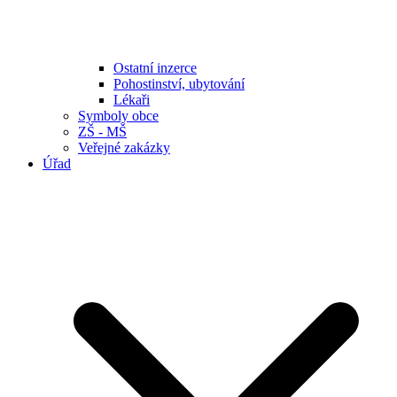
Ostatní inzerce
Pohostinství, ubytování
Lékaři
Symboly obce
ZŠ - MŠ
Veřejné zakázky
Úřad