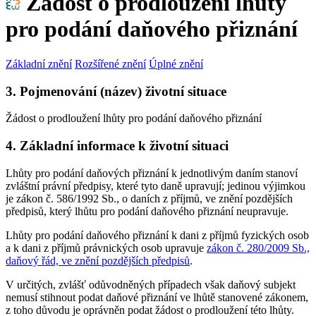
Žádost o prodloužení lhůty
pro podání daňového přiznání
Základní znění
Rozšířené znění
Úplné znění
3. Pojmenování (název) životní situace
Žádost o prodloužení lhůty pro podání daňového přiznání
4. Základní informace k životní situaci
Lhůty pro podání daňových přiznání k jednotlivým daním stanoví
zvláštní právní předpisy, které tyto daně upravují; jedinou výjimkou
je zákon č. 586/1992 Sb., o daních z příjmů, ve znění pozdějších
předpisů, který lhůtu pro podání daňového přiznání neupravuje.
Lhůty pro podání daňového přiznání k dani z příjmů fyzických osob
a k dani z příjmů právnických osob upravuje
zákon č. 280/2009 Sb.,
daňový řád, ve znění pozdějších předpisů
.
V určitých, zvlášť odůvodněných případech však daňový subjekt
nemusí stihnout podat daňové přiznání ve lhůtě stanovené zákonem,
z toho důvodu je oprávněn podat žádost o prodloužení této lhůty.