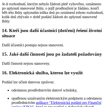
Je-li rozhodnutí, kterým nebylo žádosti plně vyhověno, oznámeno
po uplynutí stanovené lhůty, o jejíž prodloužení je žádáno, končí
běh této lhůty uplynutím tolika dnů po oznámení tohoto rozhodnutí,
kolik dnů zbývalo v době podání žádosti do uplynutí stanovené
lhůty.
14. Kteří jsou další účastníci (dotčení) řešení životní
situace
Další účastníci postupu nejsou stanoveni.
15. Jaké další činnosti jsou po žadateli požadovány
Další činnosti nejsou stanoveny.
16. Elektronická služba, kterou lze využít
Podání lze učinit datovou zprávou:
odeslanou prostřednictvím datové schránky,
opatřenou uznávaným elektronickým podpisem a odeslanou
prostřednictvím
aplikace "Elektronická podání pro Finanční
správu (EPO)"
, která je pro podání v daňových věcech