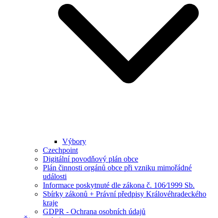
Výbory
Czechpoint
Digitální povodňový plán obce
Plán činnosti orgánů obce při vzniku mimořádné
události
Informace poskytnuté dle zákona č. 106⁄1999 Sb.
Sbírky zákonů + Právní předpisy Královéhradeckého
kraje
GDPR - Ochrana osobních údajů