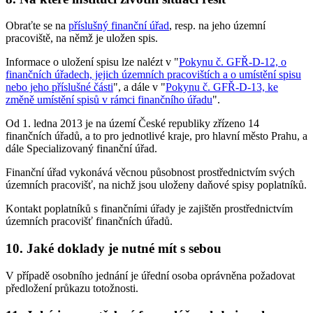
Obraťte se na
příslušný finanční úřad
, resp. na jeho územní
pracoviště, na němž je uložen spis.
Informace o uložení spisu lze nalézt v "
Pokynu č. GFŘ-D-12, o
finančních úřadech, jejich územních pracovištích a o umístění spisu
nebo jeho příslušné části
", a dále v "
Pokynu č. GFŘ-D-13, ke
změně umístění spisů v rámci finančního úřadu
".
Od 1. ledna 2013 je na území České republiky zřízeno 14
finančních úřadů, a to pro jednotlivé kraje, pro hlavní město Prahu, a
dále Specializovaný finanční úřad.
Finanční úřad vykonává věcnou působnost prostřednictvím svých
územních pracovišť, na nichž jsou uloženy daňové spisy poplatníků.
Kontakt poplatníků s finančními úřady je zajištěn prostřednictvím
územních pracovišť finančních úřadů.
10. Jaké doklady je nutné mít s sebou
V případě osobního jednání je úřední osoba oprávněna požadovat
předložení průkazu totožnosti.