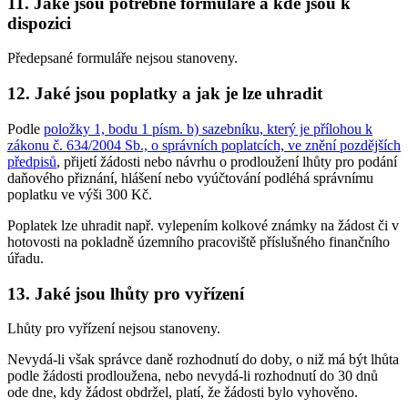
11. Jaké jsou potřebné formuláře a kde jsou k
dispozici
Předepsané formuláře nejsou stanoveny.
12. Jaké jsou poplatky a jak je lze uhradit
Podle
položky 1, bodu 1 písm. b) sazebníku, který je přílohou k
zákonu č. 634/2004 Sb., o správních poplatcích, ve znění pozdějších
předpisů
, přijetí žádosti nebo návrhu o prodloužení lhůty pro podání
daňového přiznání, hlášení nebo vyúčtování podléhá správnímu
poplatku ve výši 300 Kč.
Poplatek lze uhradit např. vylepením kolkové známky na žádost či v
hotovosti na pokladně územního pracoviště příslušného finančního
úřadu.
13. Jaké jsou lhůty pro vyřízení
Lhůty pro vyřízení nejsou stanoveny.
Nevydá-li však správce daně rozhodnutí do doby, o niž má být lhůta
podle žádosti prodloužena, nebo nevydá-li rozhodnutí do 30 dnů
ode dne, kdy žádost obdržel, platí, že žádosti bylo vyhověno.