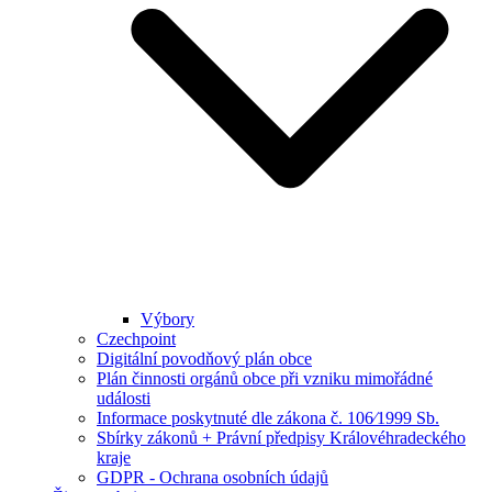
Výbory
Czechpoint
Digitální povodňový plán obce
Plán činnosti orgánů obce při vzniku mimořádné
události
Informace poskytnuté dle zákona č. 106⁄1999 Sb.
Sbírky zákonů + Právní předpisy Královéhradeckého
kraje
GDPR - Ochrana osobních údajů