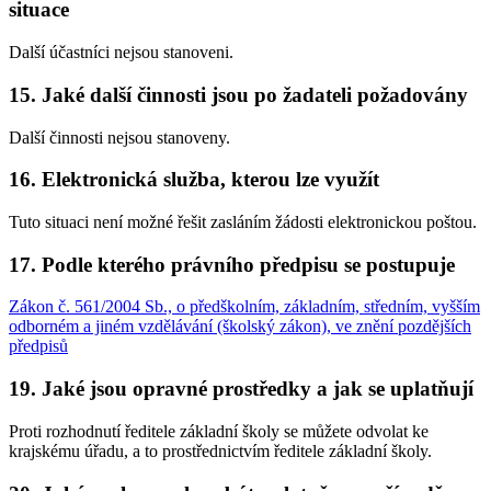
situace
Další účastníci nejsou stanoveni.
15. Jaké další činnosti jsou po žadateli požadovány
Další činnosti nejsou stanoveny.
16. Elektronická služba, kterou lze využít
Tuto situaci není možné řešit zasláním žádosti elektronickou poštou.
17. Podle kterého právního předpisu se postupuje
Zákon č. 561/2004 Sb., o předškolním, základním, středním, vyšším
odborném a jiném vzdělávání (školský zákon), ve znění pozdějších
předpisů
19. Jaké jsou opravné prostředky a jak se uplatňují
Proti rozhodnutí ředitele základní školy se můžete odvolat ke
krajskému úřadu, a to prostřednictvím ředitele základní školy.