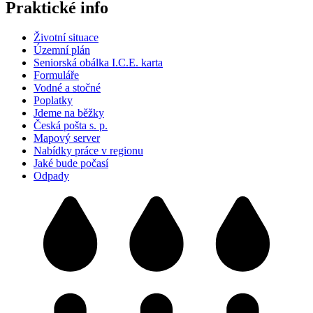
Praktické info
Životní situace
Územní plán
Seniorská obálka I.C.E. karta
Formuláře
Vodné a stočné
Poplatky
Jdeme na běžky
Česká pošta s. p.
Mapový server
Nabídky práce v regionu
Jaké bude počasí
Odpady