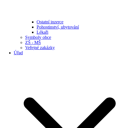
Ostatní inzerce
Pohostinství, ubytování
Lékaři
Symboly obce
ZŠ - MŠ
Veřejné zakázky
Úřad