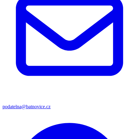
podatelna@batnovice.cz