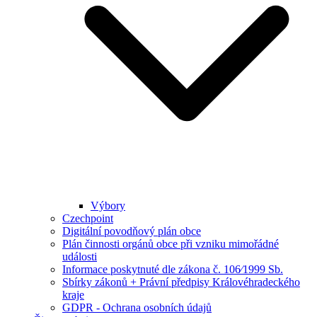
Výbory
Czechpoint
Digitální povodňový plán obce
Plán činnosti orgánů obce při vzniku mimořádné
události
Informace poskytnuté dle zákona č. 106⁄1999 Sb.
Sbírky zákonů + Právní předpisy Královéhradeckého
kraje
GDPR - Ochrana osobních údajů