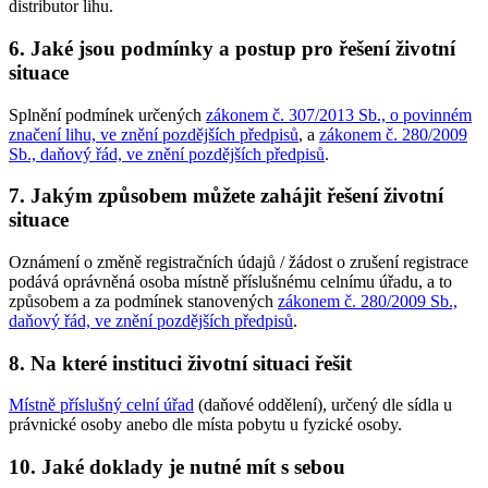
distributor lihu.
6. Jaké jsou podmínky a postup pro řešení životní
situace
Splnění podmínek určených
zákonem č. 307/2013 Sb., o povinném
značení lihu, ve znění pozdějších předpisů
, a
zákonem č. 280/2009
Sb., daňový řád, ve znění pozdějších předpisů
.
7. Jakým způsobem můžete zahájit řešení životní
situace
Oznámení o změně registračních údajů / žádost o zrušení registrace
podává oprávněná osoba místně příslušnému celnímu úřadu, a to
způsobem a za podmínek stanovených
zákonem č. 280/2009 Sb.,
daňový řád, ve znění pozdějších předpisů
.
8. Na které instituci životní situaci řešit
Místně příslušný celní úřad
(daňové oddělení), určený dle sídla u
právnické osoby anebo dle místa pobytu u fyzické osoby.
10. Jaké doklady je nutné mít s sebou