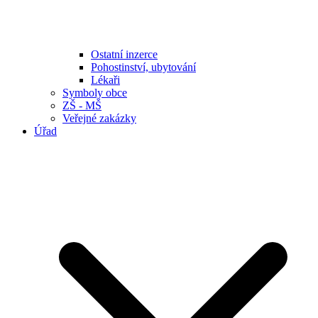
Ostatní inzerce
Pohostinství, ubytování
Lékaři
Symboly obce
ZŠ - MŠ
Veřejné zakázky
Úřad