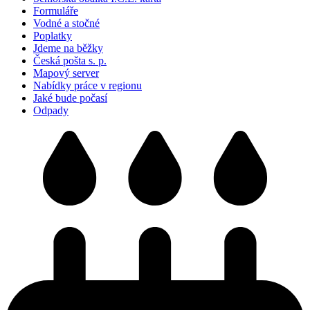
Formuláře
Vodné a stočné
Poplatky
Jdeme na běžky
Česká pošta s. p.
Mapový server
Nabídky práce v regionu
Jaké bude počasí
Odpady