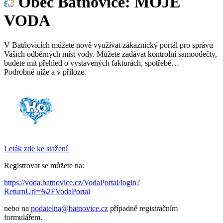
Obec Batňovice: MOJE
VODA
V Batňovicích můžete nově využívat zákaznický portál pro správu
Vašich odběrných míst vody. Můžete zadávat kontrolní samoodečty,
budete mít přehled o vystavených fakturách, spotřebě…
Podrobně níže a v příloze.
Leták zde ke stažení
Registrovat se můžete na:
https://voda.batnovice.cz/VodaPortal/login?
ReturnUrl=%2FVodaPortal
nebo na
podatelna@
batnovice.cz
případně registračním
formulářem.