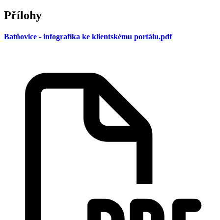
Přílohy
Batňovice - infografika ke klientskému portálu.pdf