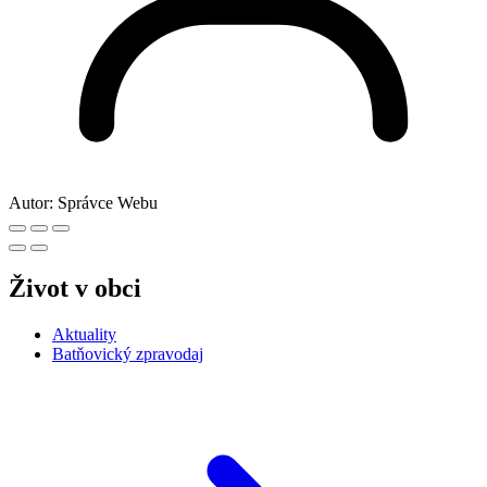
Autor:
Správce Webu
Život v obci
Aktuality
Batňovický zpravodaj