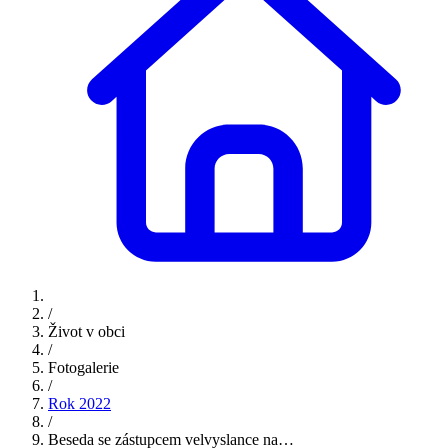
/
Život v obci
/
Fotogalerie
/
Rok 2022
/
Beseda se zástupcem velvyslance na…