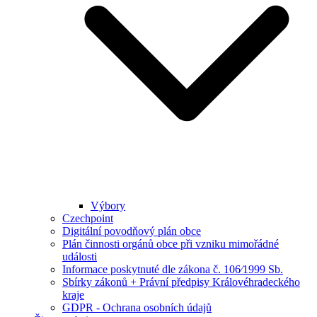
Výbory
Czechpoint
Digitální povodňový plán obce
Plán činnosti orgánů obce při vzniku mimořádné
události
Informace poskytnuté dle zákona č. 106⁄1999 Sb.
Sbírky zákonů + Právní předpisy Královéhradeckého
kraje
GDPR - Ochrana osobních údajů