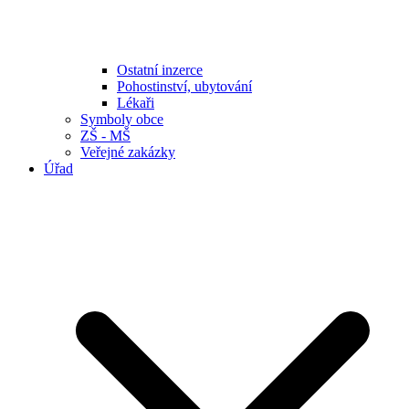
Ostatní inzerce
Pohostinství, ubytování
Lékaři
Symboly obce
ZŠ - MŠ
Veřejné zakázky
Úřad