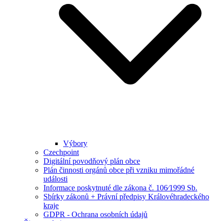
Výbory
Czechpoint
Digitální povodňový plán obce
Plán činnosti orgánů obce při vzniku mimořádné
události
Informace poskytnuté dle zákona č. 106⁄1999 Sb.
Sbírky zákonů + Právní předpisy Královéhradeckého
kraje
GDPR - Ochrana osobních údajů