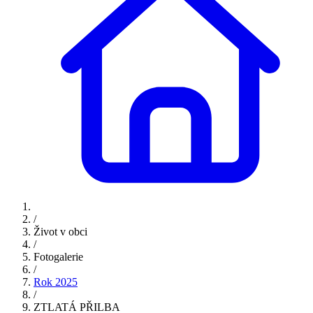
/
Život v obci
/
Fotogalerie
/
Rok 2025
/
ZTLATÁ PŘILBA