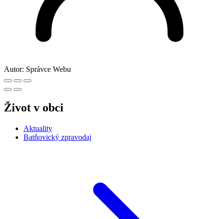
Autor:
Správce Webu
Život v obci
Aktuality
Batňovický zpravodaj