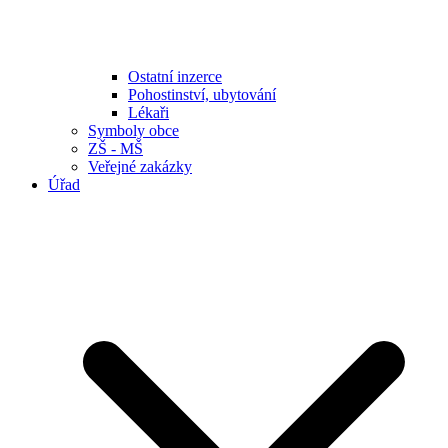
Ostatní inzerce
Pohostinství, ubytování
Lékaři
Symboly obce
ZŠ - MŠ
Veřejné zakázky
Úřad