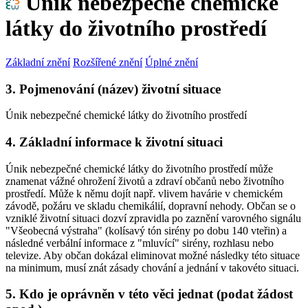
Únik nebezpečné chemické
látky do životního prostředí
Základní znění
Rozšířené znění
Úplné znění
3. Pojmenování (název) životní situace
Únik nebezpečné chemické látky do životního prostředí
4. Základní informace k životní situaci
Únik nebezpečné chemické látky do životního prostředí může
znamenat vážné ohrožení životů a zdraví občanů nebo životního
prostředí. Může k němu dojít např. vlivem havárie v chemickém
závodě, požáru ve skladu chemikálií, dopravní nehody. Občan se o
vzniklé životní situaci dozví zpravidla po zaznění varovného signálu
"Všeobecná výstraha" (kolísavý tón sirény po dobu 140 vteřin) a
následné verbální informace z "mluvící" sirény, rozhlasu nebo
televize. Aby občan dokázal eliminovat možné následky této situace
na minimum, musí znát zásady chování a jednání v takovéto situaci.
5. Kdo je oprávněn v této věci jednat (podat žádost