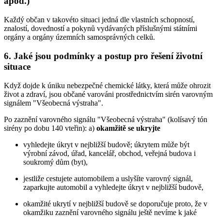
apod.)
Každý občan v takovéto situaci jedná dle vlastních schopností,
znalostí, dovedností a pokynů vydávaných příslušnými státními
orgány a orgány územních samosprávných celků.
6. Jaké jsou podmínky a postup pro řešení životní
situace
Když dojde k úniku nebezpečné chemické látky, která může ohrozit
život a zdraví, jsou občané varováni prostřednictvím sirén varovným
signálem "Všeobecná výstraha".
Po zaznění varovného signálu "Všeobecná výstraha" (kolísavý tón
sirény po dobu 140 vteřin): a)
okamžitě se ukryjte
vyhledejte úkryt v nejbližší budově; úkrytem může být
výrobní závod, úřad, kancelář, obchod, veřejná budova i
soukromý dům (byt),
jestliže cestujete automobilem a uslyšíte varovný signál,
zaparkujte automobil a vyhledejte úkryt v nejbližší budově,
okamžité ukrytí v nejbližší budově se doporučuje proto, že v
okamžiku zaznění varovného signálu ještě nevíme k jaké