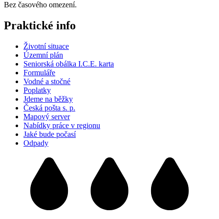
Bez časového omezení.
Praktické info
Životní situace
Územní plán
Seniorská obálka I.C.E. karta
Formuláře
Vodné a stočné
Poplatky
Jdeme na běžky
Česká pošta s. p.
Mapový server
Nabídky práce v regionu
Jaké bude počasí
Odpady