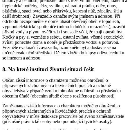
smlouvy a cennosti, přenosné rádio s rezervními bateriemi, toaletní a
hygienické potřeby, léky, svítilnu, náhradní prádlo, oděv, obuv,
pláštěnku, spací pytel nebo přikrývku, kapesní nůž, zápalky, šití a
další drobnosti). Zavazadlo označte svým jménem a adresou. Při
odchodu nezapomeňte v domě uhasit otevřený oheň v topidlech,
vypnout elektrické spotřebiče (mimo ledniček a mrazniček), uzavřít
přívod vody a plynu, ověřit zda i sousedé vědí, že mají opustit byt.
Kočky a psy si vezměte s sebou, ostatní zvířata, včetně exotických
zvířat, ponechte doma a dobře je předzásobte vodou a potravou.
Vezměte evakuační zavazadlo, uzamkněte byt a dostavte se na
určené evakuační středisko. Dětem vložte do kapsy oděvu cedulku
se jménem a adresou.
8. Na které instituci životní situaci řešit
Občan získá informace o charakteru možného ohrožení, o
připravených záchranných a likvidačních pracích a ochraně
obyvatelstva v případě vzniku mimořádné události na příslušném
obecním úřadě (obecním úřadě obce s rozšířenou působností).
Zaměstnanec získá informace o charakteru možného ohrožení, o
připravených záchranných a likvidačních pracích a ochraně
obyvatelstva v místě dislokace pracoviště od svého zaměstnavatele
(příslušné právnické osoby nebo podnikající fyzické osoby).