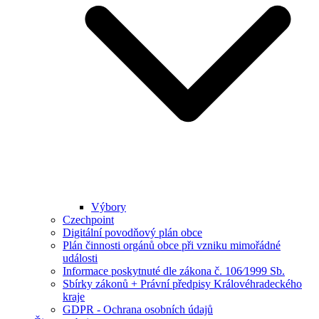
Výbory
Czechpoint
Digitální povodňový plán obce
Plán činnosti orgánů obce při vzniku mimořádné
události
Informace poskytnuté dle zákona č. 106⁄1999 Sb.
Sbírky zákonů + Právní předpisy Královéhradeckého
kraje
GDPR - Ochrana osobních údajů