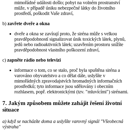
mimořádné události došlo; pobyt na volném prostranství
může, v případě úniku nebezpečné látky do životního
prostředí, poškodit Vaše zdraví,
b)
zavřete dveře a okna
dveře a okna se zavírají proto, že siréna může s velkou
pravděpodobností signalizovat únik toxických látek, plynů,
jedů nebo radioaktivních látek; uzavřením prostoru snížíte
pravděpodobnost vlastního poškození zdraví,
c)
zapněte rádio nebo televizi
informace o tom, co se stalo, proč byla spuštěna siréna a
varováno obyvatelstvo a co dělat dále, uslyšíte v
mimořádných zpravodajstvích hromadných informačních
prostředků; tyto informace jsou sdělovány i obecním
rozhlasem, popř. elektronickými (tzv. "mluvícími") sirénami.
7. Jakým způsobem můžete zahájit řešení životní
situace
a) když se nacházíte doma a uslyšíte varovný signál "Všeobecná
výstraha"