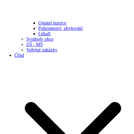
Ostatní inzerce
Pohostinství, ubytování
Lékaři
Symboly obce
ZŠ - MŠ
Veřejné zakázky
Úřad