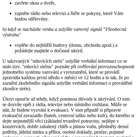
zavřete okna a dveře,
zapněte rádio nebo televizi a řiďte se pokyny, které Vám
budou sdělovány.
b) když se nacházíte venku a uslyšíte varovný signál "Všeobecná
výstraha"
vejděte do nejbližší budovy (domu, obchodu apod.) a
požádejte majitele o dočasné ukrytí.
U takzvaných "mluvících sirén" uslyšíte verbální informaci co se
stalo (tzv. "mluvící sirénu" poznáte při ověřování provozuschopnosti
jednotného systému varování a vyrozumění, které se provádí
zpravidla každou první středu v měsíci ve 12 hodin a to tak, že po
zaznění zkušebního signálu uslyšíte verbální informaci o prováděné
zkoušce sirén).
Úkryt opusťte až tehdy, když pominou důvody k ukrývání. O tom
se dozvíte opět z rádia, televize nebo místního rozhlasu. Může se
stát, že budete vyzváni k evakuaci. V tom případě si připravte
evakuační zavazadlo (batoh, cestovní tašku nebo kufr), do kterého si
dejte nejnutnější věci (základní trvanlivé potraviny, nejlépe v
konzervách, dobře zabalený chléb a pitnou vodu, předměty denní
potřeby, jídelní misku a příbor, osobní doklady, peníze, pojistné