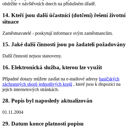
obdržíte v návštěvních dnech na příslušném úřadě.
14. Kteří jsou další účastníci (dotčení) řešení životní
situace
Zaměstnavatelé - poskytují informace svým zaměstnancům.
15. Jaké další činnosti jsou po žadateli požadovány
Další činnosti nejsou stanoveny.
16. Elektronická služba, kterou lze využít
Případné dotazy můžete zasílat na e-mailové adresy
hasičských
záchranných sborů jednotlivých krajů
, které jsou k dispozici na
jejich internetových stránkách.
28. Popis byl naposledy aktualizován
01.11.2004
29. Datum konce platnosti popisu