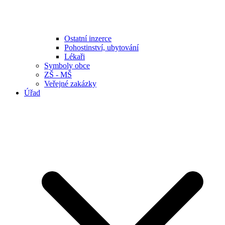
Ostatní inzerce
Pohostinství, ubytování
Lékaři
Symboly obce
ZŠ - MŠ
Veřejné zakázky
Úřad