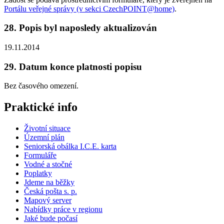
Portálu veřejné správy (v sekci CzechPOINT@home)
.
28. Popis byl naposledy aktualizován
19.11.2014
29. Datum konce platnosti popisu
Bez časového omezení.
Praktické info
Životní situace
Územní plán
Seniorská obálka I.C.E. karta
Formuláře
Vodné a stočné
Poplatky
Jdeme na běžky
Česká pošta s. p.
Mapový server
Nabídky práce v regionu
Jaké bude počasí