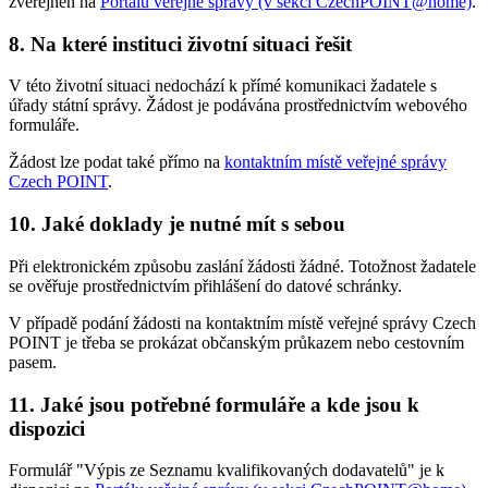
zveřejněn na
Portálu veřejné správy (v sekci CzechPOINT@home)
.
8. Na které instituci životní situaci řešit
V této životní situaci nedochází k přímé komunikaci žadatele s
úřady státní správy. Žádost je podávána prostřednictvím webového
formuláře.
Žádost lze podat také přímo na
kontaktním místě veřejné správy
Czech POINT
.
10. Jaké doklady je nutné mít s sebou
Při elektronickém způsobu zaslání žádosti žádné. Totožnost žadatele
se ověřuje prostřednictvím přihlášení do datové schránky.
V případě podání žádosti na kontaktním místě veřejné správy Czech
POINT je třeba se prokázat občanským průkazem nebo cestovním
pasem.
11. Jaké jsou potřebné formuláře a kde jsou k
dispozici
Formulář "Výpis ze Seznamu kvalifikovaných dodavatelů" je k