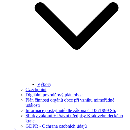
Výbory
Czechpoint
Digitální povodňový plán obce
Plán činnosti orgánů obce při vzniku mimořádné
události
Informace poskytnuté dle zákona č. 106⁄1999 Sb.
Sbírky zákonů + Právní předpisy Královéhradeckého
kraje
GDPR - Ochrana osobních údajů