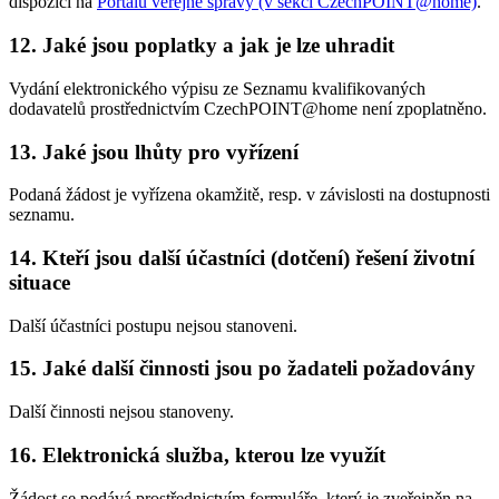
dispozici na
Portálu veřejné správy (v sekci CzechPOINT@home)
.
12. Jaké jsou poplatky a jak je lze uhradit
Vydání elektronického výpisu ze Seznamu kvalifikovaných
dodavatelů prostřednictvím CzechPOINT@home není zpoplatněno.
13. Jaké jsou lhůty pro vyřízení
Podaná žádost je vyřízena okamžitě, resp. v závislosti na dostupnosti
seznamu.
14. Kteří jsou další účastníci (dotčení) řešení životní
situace
Další účastníci postupu nejsou stanoveni.
15. Jaké další činnosti jsou po žadateli požadovány
Další činnosti nejsou stanoveny.
16. Elektronická služba, kterou lze využít
Žádost se podává prostřednictvím formuláře, který je zveřejněn na