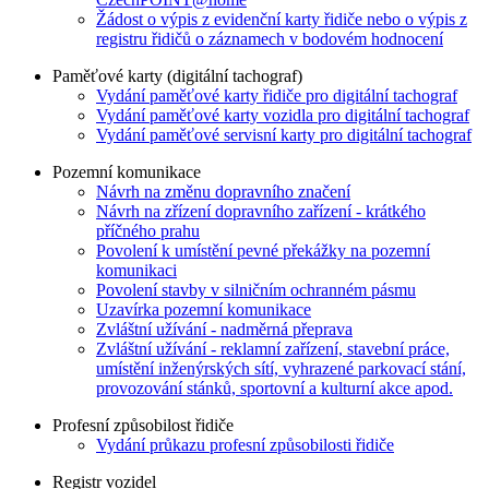
Žádost o výpis z evidenční karty řidiče nebo o výpis z
registru řidičů o záznamech v bodovém hodnocení
Paměťové karty (digitální tachograf)
Vydání paměťové karty řidiče pro digitální tachograf
Vydání paměťové karty vozidla pro digitální tachograf
Vydání paměťové servisní karty pro digitální tachograf
Pozemní komunikace
Návrh na změnu dopravního značení
Návrh na zřízení dopravního zařízení - krátkého
příčného prahu
Povolení k umístění pevné překážky na pozemní
komunikaci
Povolení stavby v silničním ochranném pásmu
Uzavírka pozemní komunikace
Zvláštní užívání - nadměrná přeprava
Zvláštní užívání - reklamní zařízení, stavební práce,
umístění inženýrských sítí, vyhrazené parkovací stání,
provozování stánků, sportovní a kulturní akce apod.
Profesní způsobilost řidiče
Vydání průkazu profesní způsobilosti řidiče
Registr vozidel