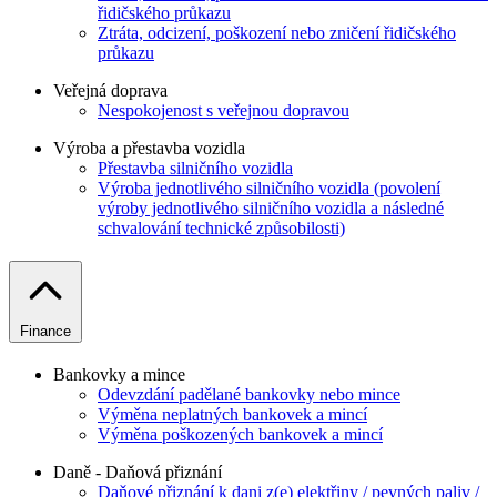
řidičského průkazu
Ztráta, odcizení, poškození nebo zničení řidičského
průkazu
Veřejná doprava
Nespokojenost s veřejnou dopravou
Výroba a přestavba vozidla
Přestavba silničního vozidla
Výroba jednotlivého silničního vozidla (povolení
výroby jednotlivého silničního vozidla a následné
schvalování technické způsobilosti)
Finance
Bankovky a mince
Odevzdání padělané bankovky nebo mince
Výměna neplatných bankovek a mincí
Výměna poškozených bankovek a mincí
Daně - Daňová přiznání
Daňové přiznání k dani z(e) elektřiny / pevných paliv /