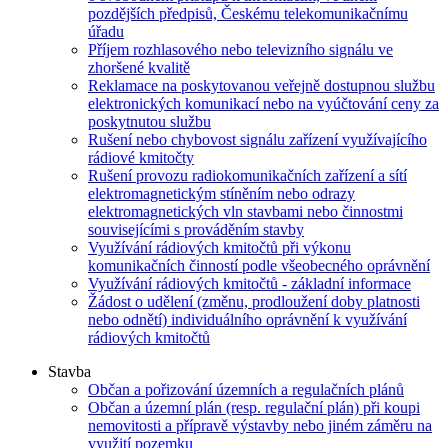
pozdějších předpisů, Českému telekomunikačnímu
úřadu
Příjem rozhlasového nebo televizního signálu ve
zhoršené kvalitě
Reklamace na poskytovanou veřejně dostupnou službu
elektronických komunikací nebo na vyúčtování ceny za
poskytnutou službu
Rušení nebo chybovost signálu zařízení využívajícího
rádiové kmitočty
Rušení provozu radiokomunikačních zařízení a sítí
elektromagnetickým stíněním nebo odrazy
elektromagnetických vln stavbami nebo činnostmi
souvisejícími s prováděním stavby
Využívání rádiových kmitočtů při výkonu
komunikačních činností podle všeobecného oprávnění
Využívání rádiových kmitočtů - základní informace
Žádost o udělení (změnu, prodloužení doby platnosti
nebo odnětí) individuálního oprávnění k využívání
rádiových kmitočtů
Stavba
Občan a pořizování územních a regulačních plánů
Občan a územní plán (resp. regulační plán) při koupi
nemovitosti a přípravě výstavby nebo jiném záměru na
využití pozemku