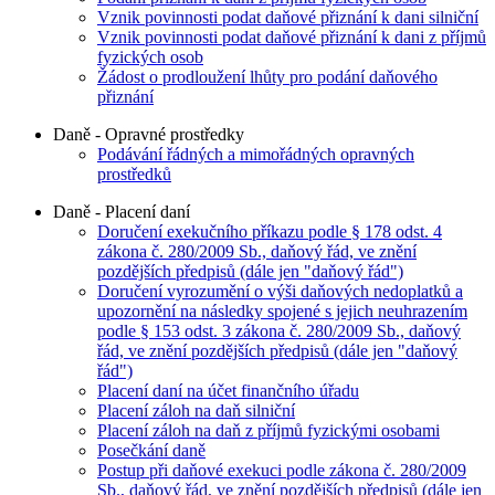
Vznik povinnosti podat daňové přiznání k dani silniční
Vznik povinnosti podat daňové přiznání k dani z příjmů
fyzických osob
Žádost o prodloužení lhůty pro podání daňového
přiznání
Daně - Opravné prostředky
Podávání řádných a mimořádných opravných
prostředků
Daně - Placení daní
Doručení exekučního příkazu podle § 178 odst. 4
zákona č. 280/2009 Sb., daňový řád, ve znění
pozdějších předpisů (dále jen "daňový řád")
Doručení vyrozumění o výši daňových nedoplatků a
upozornění na následky spojené s jejich neuhrazením
podle § 153 odst. 3 zákona č. 280/2009 Sb., daňový
řád, ve znění pozdějších předpisů (dále jen "daňový
řád")
Placení daní na účet finančního úřadu
Placení záloh na daň silniční
Placení záloh na daň z příjmů fyzickými osobami
Posečkání daně
Postup při daňové exekuci podle zákona č. 280/2009
Sb., daňový řád, ve znění pozdějších předpisů (dále jen