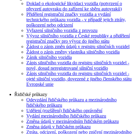
Doklad o ekologické likvidaci vozidla (potvrzení o
převzetí autovraku do zařízení ke sběru autovraků)
Přidělení registrační značky vozidla a vydání
technického průkazu vozidla - v případě jejich ztráty,
poškození nebo odcizení
Vyřazení silničního vozidla z provozu
Vývoz silničního vozidla z České republiky a přidělení
registrační značky pro vývoz do jiného státu
Žádost o zápis změn údajů v registru silničních vozidel
Žádost o zápis změny vlastníka silničního vozidla
Zánik silničního vozidla
Zápis silničního vozidla do registru silničních vozidel -
nové, dosud neregistrované silniční vozidlo
Zápis silničního vozidla do registru silničních vozidel -
ojeté silniční vozidlo, dovezené z jiného členského státu
Evropské unie
Řidičské průkazy
Odevzdání řidičského průkazu a mezinárodního
řidičského průkazu
Udělení (rozšíření) řidičského oprávnění
Vydání mezinárodního řidičského průkazu
Změna údajů v mezinárodním řidičském průkazu
Změna údajů v řidičském průkazu
Ztráta, odcizení, poškození nebo zničení mezinárodního