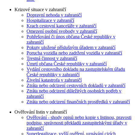
Krizové situace v zahraničí
Dopravní nehoda v zahraničí
Hospitalizace v zahraničí
Krach cestovní kanceláře v zahraničí
Omezení osobní svobody v zahraničí
Pohřešování či únos občana České republiky v
zahraničí
Pokuty uložené příslušným úřadem v zahraničí
Porucha vozidla nebo zadržení vozidla v zahraničí
Trestná činnost v zahraničí
Úmrtí občana České republiky v zahraničí
Vydání cestovního dokladu na zastupitelském úřadu
České republiky v zahraničí
Živelní katastrofa v zahraničí
Ztráta nebo odcizení cestovních dokladů v zahraničí
Ztráta nebo odcizení důležitých osobních potřeb v
zahraničí
Ztráta nebo odcizení finančních prostředků v zahraničí
Ověřování listin v zahraničí
Ověřování - shody opisů nebo kopie s listinou, pravosti
podpisu, správnosti překladů zastupitelskými úřady v
zahraničí
Superlegalizace, vyšší ověření, uznávání cizích