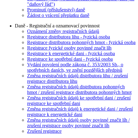
"daňový řád")
Prominutí (příslušenství) daně
Žádost o vrácení přeplatku daně
Daně - Registrační a oznamovací povinnost
Oznámení změny registračních údajů
Registrace distributora lihu - fyzická osoba
Registrace distributora pohonných hmot - fyzická osoba
Registrace fyzické osoby povinné značit líh
Registrace k energetické dani - fyzická osoba
Registrace ke spotřební dani - fyzická osoba
Vydání povolení podle zákona č. 353/2003 Sb., o
spotřebních daních, ve znění pozdějších předpisů
Změna registračních údajů distributora lihu / zrušení
registrace distributora lihu
Změna registračních údajů distributora pohonných
hmot / zrušení registrace distributora pohonných hmot
Změna registračních údajů ke spotřební dani / zrušení
registrace ke spotřební dani
Změna registračních údajů k energetické dani / zrušení
registrace k energetické dani
Změna registračních údajů osoby povinné značit líh /
zrušení registrace osoby povinné značit líh
Zrušení registrace