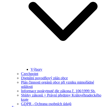
Výbory
Czechpoint
Digitální povodňový plán obce
Plán činnosti orgánů obce při vzniku mimořádné
události
Informace poskytnuté dle zákona č. 106⁄1999 Sb.
Sbírky zákonů + Právní předpisy Královéhradeckého
kraje
GDPR - Ochrana osobních údajů