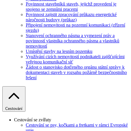
Povinnost stavebníků staveb, jejichž provedení je
spojeno se zemními pracemi
Povinnost zajistit zpracování průkazu energetické
náročnosti budovy (průkaz)
Připojení nemovitosti na pozemní komunikaci (zřízení
sjezdu)
Stanovení ochranného pásma a vymezení práv a
povinností vlastníka ochranného pásma a vlastníků
nemovitostí
Umístění stavby na lesním pozemku
Využívání cizích nemovitostí podnikateli zajišťujícími
veřejnou komunikační síť
Žádost o stanovisko dotčeného orgánu státní správy k
dokumentaci staveb v rozsahu požárně bezpečnostního
řešení
Cestování
Cestování se zvířaty
Cestování se psy, kočkami a fretkami v rámci Evropské
unie