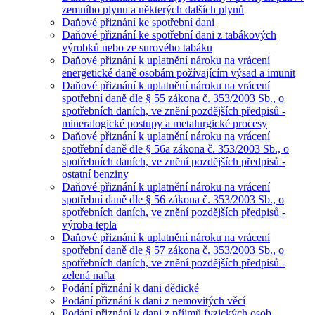
zemního plynu a některých dalších plynů
Daňové přiznání ke spotřební dani
Daňové přiznání ke spotřební dani z tabákových
výrobků nebo ze surového tabáku
Daňové přiznání k uplatnění nároku na vrácení
energetické daně osobám požívajícím výsad a imunit
Daňové přiznání k uplatnění nároku na vrácení
spotřební daně dle § 55 zákona č. 353/2003 Sb., o
spotřebních daních, ve znění pozdějších předpisů -
mineralogické postupy a metalurgické procesy
Daňové přiznání k uplatnění nároku na vrácení
spotřební daně dle § 56a zákona č. 353/2003 Sb., o
spotřebních daních, ve znění pozdějších předpisů -
ostatní benziny
Daňové přiznání k uplatnění nároku na vrácení
spotřební daně dle § 56 zákona č. 353/2003 Sb., o
spotřebních daních, ve znění pozdějších předpisů -
výroba tepla
Daňové přiznání k uplatnění nároku na vrácení
spotřební daně dle § 57 zákona č. 353/2003 Sb., o
spotřebních daních, ve znění pozdějších předpisů -
zelená nafta
Podání přiznání k dani dědické
Podání přiznání k dani z nemovitých věcí
Podání přiznání k dani z příjmů fyzických osob