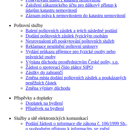
Založení zákaznického účtu pro dálkový přístup k
údajům katastru nemovitostí
Záznam práva k nemovitostem do katastru nemovitostí
Poštovní služby
Balení poštovních zásilek a jejich následné podání
Dodání poštovních zásilek fyzickým osobám
Nesrovnalosti při poskytování poštovních služeb
Reklamace nesplnění poštovní smlouvy
Vydání průkazu příjemce pro fyzické osoby nebo
právnické osoby
Výplata důchodu prostřednictvím České pošty, s.p.
Žádost o spojovací číslo plátce SIPO
Zásilky do zahraničí
Změna místa dodání poštovních zásilek a poukázaných
peněžních částek
Změna výplaty důchodu
Příspěvky a doplatky
Doplatek na bydlení
Příspěvek na bydlení
Služby a sítě elektronických komunikací
Podání žádosti o informace dle zákona č. 106/1999 Sb.,
o svobodném přístupu k informacím, ve znění