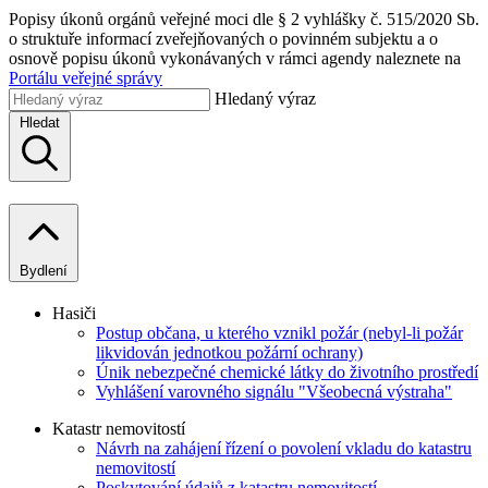
Popisy úkonů orgánů veřejné moci dle § 2 vyhlášky č. 515/2020 Sb.
o struktuře informací zveřejňovaných o povinném subjektu a o
osnově popisu úkonů vykonávaných v rámci agendy naleznete na
Portálu veřejné správy
Hledaný výraz
Hledat
Bydlení
Hasiči
Postup občana, u kterého vznikl požár (nebyl-li požár
likvidován jednotkou požární ochrany)
Únik nebezpečné chemické látky do životního prostředí
Vyhlášení varovného signálu "Všeobecná výstraha"
Katastr nemovitostí
Návrh na zahájení řízení o povolení vkladu do katastru
nemovitostí
Poskytování údajů z katastru nemovitostí