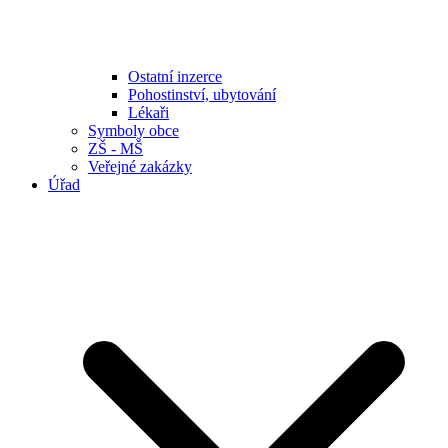
Ostatní inzerce
Pohostinství, ubytování
Lékaři
Symboly obce
ZŠ - MŠ
Veřejné zakázky
Úřad