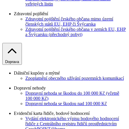
veřejných listin
Zdravotní pojištění
Zdravotní pojištění českého občana mimo území
členských států EU, EHP či Švýcarska
Zdravotní pojištění českého občana v zemích EU, EHP
a Švýcarsku (přechodný pobyt)
Doprava
Dálniční kupóny a mýtné
Zpoplatnění obecného užívání pozemních komunikací
Dopravní nehody
Dopravní nehoda se škodou do 100 000 Kč (včetně
100 000 Kč)
Dopravní nehoda se škodou nad 100 000 Kč
Evidenční karta řidiče, bodové hodnocení
Vydání elektronického výpisu bodového hodnocení
řidiče z Centrálního registru řidičů prostřednictvím
CzechPOINT@home