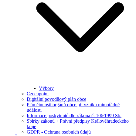
Výbory
Czechpoint
Digitální povodňový plán obce
Plán činnosti orgánů obce při vzniku mimořádné
události
Informace poskytnuté dle zákona č. 106⁄1999 Sb.
Sbírky zákonů + Právní předpisy Královéhradeckého
kraje
GDPR - Ochrana osobních údajů