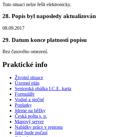
Tuto situaci nelze řešit elektronicky.
28. Popis byl naposledy aktualizován
08.09.2017
29. Datum konce platnosti popisu
Bez časového omezení.
Praktické info
Životní situace
Územní plán
Seniorská obálka I.C.E. karta
Formuláře
Vodné a stočné
Poplatky
Jdeme na běžky
Česká pošta s. p.
Mapový server
Nabídky práce v regionu
Jaké bude počasí