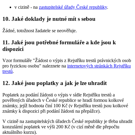
v cizině - na
zastupitelské úřady České republiky
.
10. Jaké doklady je nutné mít s sebou
Žádné, totožnost žadatele se neověřuje.
11. Jaké jsou potřebné formuláře a kde jsou k
dispozici
Vzor formuláře "Žádost o výpis z Rejstříku trestů právnických osob
pro fyzickou osobu" naleznete na
internetových stránkách Rejstříku
trestů
.
12. Jaké jsou poplatky a jak je lze uhradit
Poplatek za podání žádosti o výpis v sídle Rejstříku trestů a
pověřených úřadech v České republice se hradí formou kolkové
známky, jejíž hodnota činí 100 Kč (v Rejstříku trestů jsou kolkové
známky k dispozici při podání žádosti na přepážce).
V cizině na zastupitelských úřadech České republiky je třeba uhradit
konzulární poplatek ve výši 200 Kč (v cizí měně dle přepočtu
aktuálního kurzu).