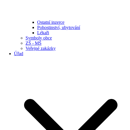
Ostatní inzerce
Pohostinství, ubytování
Lékaři
Symboly obce
ZŠ - MŠ
Veřejné zakázky
Úřad