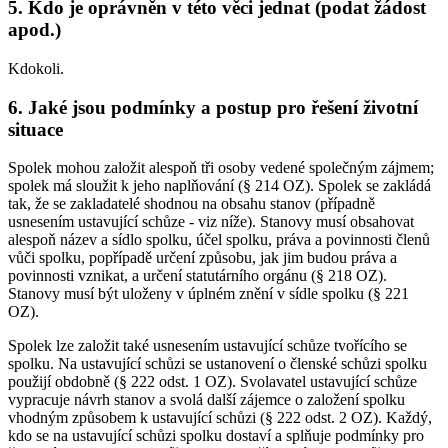
5. Kdo je oprávněn v této věci jednat (podat žádost
apod.)
Kdokoli.
6. Jaké jsou podmínky a postup pro řešení životní
situace
Spolek mohou založit alespoň tři osoby vedené společným zájmem;
spolek má sloužit k jeho naplňování (§ 214 OZ). Spolek se zakládá
tak, že se zakladatelé shodnou na obsahu stanov (případně
usnesením ustavující schůze - viz níže). Stanovy musí obsahovat
alespoň název a sídlo spolku, účel spolku, práva a povinnosti členů
vůči spolku, popřípadě určení způsobu, jak jim budou práva a
povinnosti vznikat, a určení statutárního orgánu (§ 218 OZ).
Stanovy musí být uloženy v úplném znění v sídle spolku (§ 221
OZ).
Spolek lze založit také usnesením ustavující schůze tvořícího se
spolku. Na ustavující schůzi se ustanovení o členské schůzi spolku
použijí obdobně (§ 222 odst. 1 OZ). Svolavatel ustavující schůze
vypracuje návrh stanov a svolá další zájemce o založení spolku
vhodným způsobem k ustavující schůzi (§ 222 odst. 2 OZ). Každý,
kdo se na ustavující schůzi spolku dostaví a splňuje podmínky pro