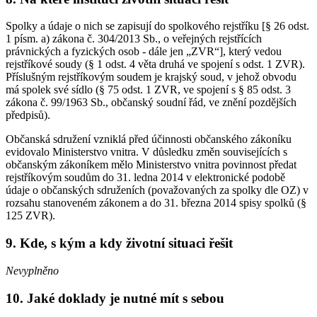
Spolky a údaje o nich se zapisují do spolkového rejstříku [§ 26 odst.
1 písm. a) zákona č. 304/2013 Sb., o veřejných rejstřících
právnických a fyzických osob - dále jen „ZVR“], který vedou
rejstříkové soudy (§ 1 odst. 4 věta druhá ve spojení s odst. 1 ZVR).
Příslušným rejstříkovým soudem je krajský soud, v jehož obvodu
má spolek své sídlo (§ 75 odst. 1 ZVR, ve spojení s § 85 odst. 3
zákona č. 99/1963 Sb., občanský soudní řád, ve znění pozdějších
předpisů).
Občanská sdružení vzniklá před účinnosti občanského zákoníku
evidovalo Ministerstvo vnitra. V důsledku změn souvisejících s
občanským zákoníkem mělo Ministerstvo vnitra povinnost předat
rejstříkovým soudům do 31. ledna 2014 v elektronické podobě
údaje o občanských sdruženích (považovaných za spolky dle OZ) v
rozsahu stanoveném zákonem a do 31. března 2014 spisy spolků (§
125 ZVR).
9. Kde, s kým a kdy životní situaci řešit
Nevyplněno
10. Jaké doklady je nutné mít s sebou