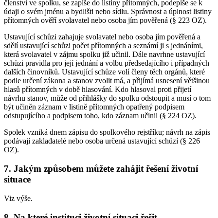
členství ve spolku, se zapíše do listiny přítomných, podepíše se k
údaji o svém jménu a bydlišti nebo sídlu. Správnost a úplnost listiny
přítomných ověří svolavatel nebo osoba jím pověřená (§ 223 OZ).
Ustavující schůzi zahajuje svolavatel nebo osoba jím pověřená a
sdělí ustavující schůzi počet přítomných a seznámí ji s jednáními,
která svolavatel v zájmu spolku již učinil. Dále navrhne ustavující
schůzi pravidla pro její jednání a volbu předsedajícího i případných
dalších činovníků. Ustavující schůze volí členy těch orgánů, které
podle určení zákona a stanov zvolit má, a přijímá usnesení většinou
hlasů přítomných v době hlasování. Kdo hlasoval proti přijetí
návrhu stanov, může od přihlášky do spolku odstoupit a musí o tom
být učiněn záznam v listině přítomných opatřený podpisem
odstupujícího a podpisem toho, kdo záznam učinil (§ 224 OZ).
Spolek vzniká dnem zápisu do spolkového rejstříku; návrh na zápis
podávají zakladatelé nebo osoba určená ustavující schůzí (§ 226
OZ).
7. Jakým způsobem můžete zahájit řešení životní
situace
Viz výše.
8. Na které instituci životní situaci řešit