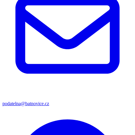
podatelna@batnovice.cz