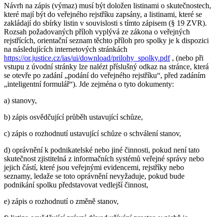
Návrh na zápis (výmaz) musí být doložen listinami o skutečnostech,
které mají být do veřejného rejstříku zapsány, a listinami, které se
zakládají do sbírky listin v souvislosti s tímto zápisem (§ 19 ZVR).
Rozsah požadovaných příloh vyplývá ze zákona o veřejných
rejstřících, orientační seznam těchto příloh pro spolky je k dispozici
na následujících internetových stránkách
https://or.justice.cz/ias/ui/download/prilohy_spolky.pdf
, (nebo při
vstupu z úvodní stránky lze nalézt příslušný odkaz na stránce, která
se otevře po zadání „podání do veřejného rejstříku“, před zadáním
„inteligentní formulář“). Jde zejména o tyto dokumenty:
a) stanovy,
b) zápis osvědčující průběh ustavující schůze,
c) zápis o rozhodnutí ustavující schůze o schválení stanov,
d) oprávnění k podnikatelské nebo jiné činnosti, pokud není tato
skutečnost zjistitelná z informačních systémů veřejné správy nebo
jejich částí, které jsou veřejnými evidencemi, rejstříky nebo
seznamy, ledaže se toto oprávnění nevyžaduje, pokud bude
podnikání spolku představovat vedlejší činnost,
e) zápis o rozhodnutí o změně stanov,