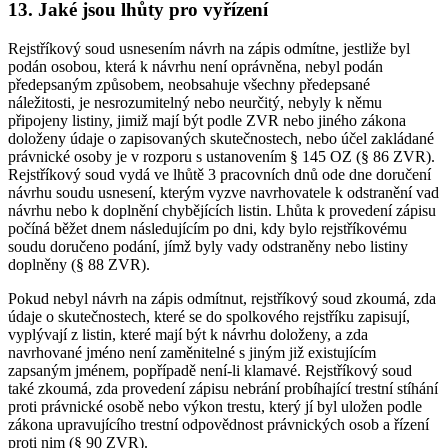
13. Jaké jsou lhůty pro vyřízení
Rejstříkový soud usnesením návrh na zápis odmítne, jestliže byl
podán osobou, která k návrhu není oprávněna, nebyl podán
předepsaným způsobem, neobsahuje všechny předepsané
náležitosti, je nesrozumitelný nebo neurčitý, nebyly k němu
připojeny listiny, jimiž mají být podle ZVR nebo jiného zákona
doloženy údaje o zapisovaných skutečnostech, nebo účel zakládané
právnické osoby je v rozporu s ustanovením § 145 OZ (§ 86 ZVR).
Rejstříkový soud vydá ve lhůtě 3 pracovních dnů ode dne doručení
návrhu soudu usnesení, kterým vyzve navrhovatele k odstranění vad
návrhu nebo k doplnění chybějících listin. Lhůta k provedení zápisu
počíná běžet dnem následujícím po dni, kdy bylo rejstříkovému
soudu doručeno podání, jímž byly vady odstraněny nebo listiny
doplněny (§ 88 ZVR).
Pokud nebyl návrh na zápis odmítnut, rejstříkový soud zkoumá, zda
údaje o skutečnostech, které se do spolkového rejstříku zapisují,
vyplývají z listin, které mají být k návrhu doloženy, a zda
navrhované jméno není zaměnitelné s jiným již existujícím
zapsaným jménem, popřípadě není-li klamavé. Rejstříkový soud
také zkoumá, zda provedení zápisu nebrání probíhající trestní stíhání
proti právnické osobě nebo výkon trestu, který jí byl uložen podle
zákona upravujícího trestní odpovědnost právnických osob a řízení
proti nim (§ 90 ZVR).