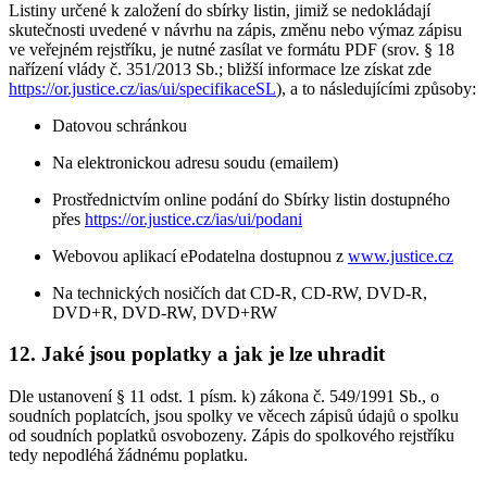
Listiny určené k založení do sbírky listin, jimiž se nedokládají
skutečnosti uvedené v návrhu na zápis, změnu nebo výmaz zápisu
ve veřejném rejstříku, je nutné zasílat ve formátu PDF (srov. § 18
nařízení vlády č. 351/2013 Sb.; bližší informace lze získat zde
https://or.justice.cz/ias/ui/specifikaceSL
), a to následujícími způsoby:
Datovou schránkou
Na elektronickou adresu soudu (emailem)
Prostřednictvím online podání do Sbírky listin dostupného
přes
https://or.justice.cz/ias/ui/podani
Webovou aplikací ePodatelna dostupnou z
www.justice.cz
Na technických nosičích dat CD-R, CD-RW, DVD-R,
DVD+R, DVD-RW, DVD+RW
12. Jaké jsou poplatky a jak je lze uhradit
Dle ustanovení § 11 odst. 1 písm. k) zákona č. 549/1991 Sb., o
soudních poplatcích, jsou spolky ve věcech zápisů údajů o spolku
od soudních poplatků osvobozeny. Zápis do spolkového rejstříku
tedy nepodléhá žádnému poplatku.