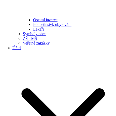
Ostatní inzerce
Pohostinství, ubytování
Lékaři
Symboly obce
ZŠ - MŠ
Veřejné zakázky
Úřad