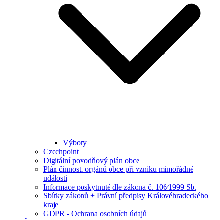
Výbory
Czechpoint
Digitální povodňový plán obce
Plán činnosti orgánů obce při vzniku mimořádné
události
Informace poskytnuté dle zákona č. 106⁄1999 Sb.
Sbírky zákonů + Právní předpisy Královéhradeckého
kraje
GDPR - Ochrana osobních údajů