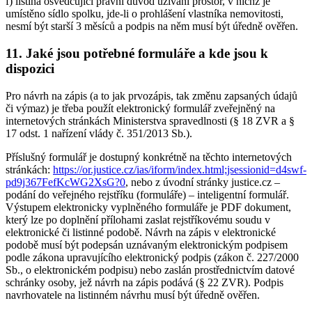
f) listina osvědčující právní důvod užívání prostor, v nichž je
umístěno sídlo spolku, jde-li o prohlášení vlastníka nemovitosti,
nesmí být starší 3 měsíců a podpis na něm musí být úředně ověřen.
11. Jaké jsou potřebné formuláře a kde jsou k
dispozici
Pro návrh na zápis (a to jak prvozápis, tak změnu zapsaných údajů
či výmaz) je třeba použít elektronický formulář zveřejněný na
internetových stránkách Ministerstva spravedlnosti (§ 18 ZVR a §
17 odst. 1 nařízení vlády č. 351/2013 Sb.).
Příslušný formulář je dostupný konkrétně na těchto internetových
stránkách:
https://or.justice.cz/ias/iform/index.html;jsessionid=d4swf-
pd9j367FefKcWG2XsG?0
, nebo z úvodní stránky justice.cz –
podání do veřejného rejstříku (formuláře) – inteligentní formulář.
Výstupem elektronicky vyplněného formuláře je PDF dokument,
který lze po doplnění přílohami zaslat rejstříkovému soudu v
elektronické či listinné podobě. Návrh na zápis v elektronické
podobě musí být podepsán uznávaným elektronickým podpisem
podle zákona upravujícího elektronický podpis (zákon č. 227/2000
Sb., o elektronickém podpisu) nebo zaslán prostřednictvím datové
schránky osoby, jež návrh na zápis podává (§ 22 ZVR). Podpis
navrhovatele na listinném návrhu musí být úředně ověřen.