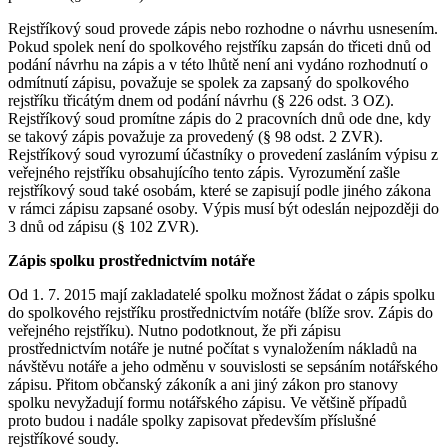
Rejstříkový soud provede zápis nebo rozhodne o návrhu usnesením.
Pokud spolek není do spolkového rejstříku zapsán do třiceti dnů od
podání návrhu na zápis a v této lhůtě není ani vydáno rozhodnutí o
odmítnutí zápisu, považuje se spolek za zapsaný do spolkového
rejstříku třicátým dnem od podání návrhu (§ 226 odst. 3 OZ).
Rejstříkový soud promítne zápis do 2 pracovních dnů ode dne, kdy
se takový zápis považuje za provedený (§ 98 odst. 2 ZVR).
Rejstříkový soud vyrozumí účastníky o provedení zasláním výpisu z
veřejného rejstříku obsahujícího tento zápis. Vyrozumění zašle
rejstříkový soud také osobám, které se zapisují podle jiného zákona
v rámci zápisu zapsané osoby. Výpis musí být odeslán nejpozději do
3 dnů od zápisu (§ 102 ZVR).
Zápis spolku prostřednictvím notáře
Od 1. 7. 2015 mají zakladatelé spolku možnost žádat o zápis spolku
do spolkového rejstříku prostřednictvím notáře (blíže srov. Zápis do
veřejného rejstříku). Nutno podotknout, že při zápisu
prostřednictvím notáře je nutné počítat s vynaložením nákladů na
návštěvu notáře a jeho odměnu v souvislosti se sepsáním notářského
zápisu. Přitom občanský zákoník a ani jiný zákon pro stanovy
spolku nevyžadují formu notářského zápisu. Ve většině případů
proto budou i nadále spolky zapisovat především příslušné
rejstříkové soudy.