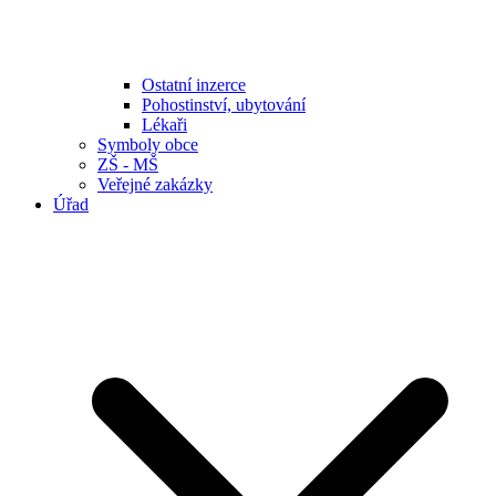
Ostatní inzerce
Pohostinství, ubytování
Lékaři
Symboly obce
ZŠ - MŠ
Veřejné zakázky
Úřad