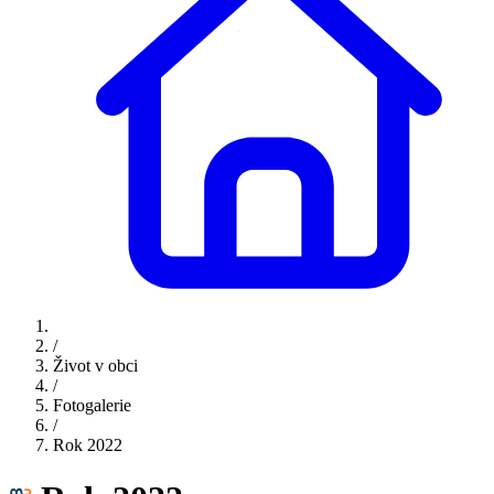
/
Život v obci
/
Fotogalerie
/
Rok 2022