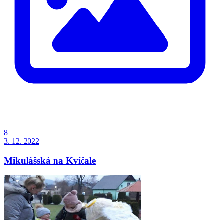
8
3. 12. 2022
Mikulášská na Kvíčale