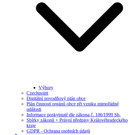
Výbory
Czechpoint
Digitální povodňový plán obce
Plán činnosti orgánů obce při vzniku mimořádné
události
Informace poskytnuté dle zákona č. 106⁄1999 Sb.
Sbírky zákonů + Právní předpisy Královéhradeckého
kraje
GDPR - Ochrana osobních údajů