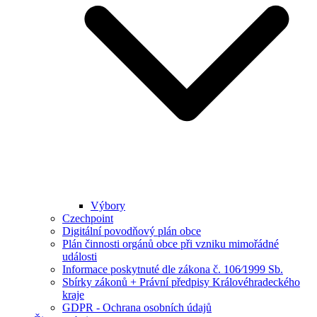
Výbory
Czechpoint
Digitální povodňový plán obce
Plán činnosti orgánů obce při vzniku mimořádné
události
Informace poskytnuté dle zákona č. 106⁄1999 Sb.
Sbírky zákonů + Právní předpisy Královéhradeckého
kraje
GDPR - Ochrana osobních údajů