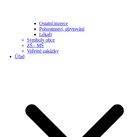
Ostatní inzerce
Pohostinství, ubytování
Lékaři
Symboly obce
ZŠ - MŠ
Veřejné zakázky
Úřad