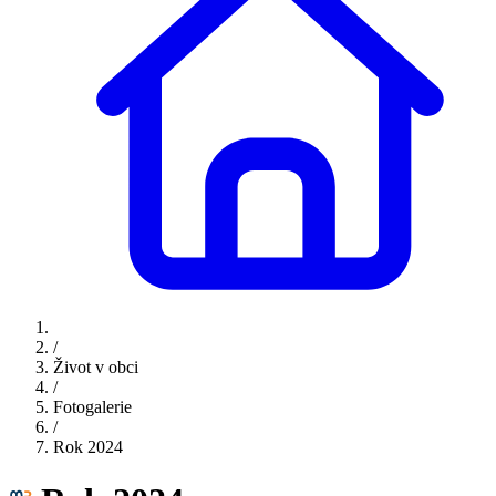
/
Život v obci
/
Fotogalerie
/
Rok 2024